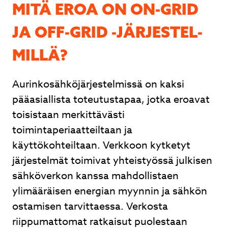
MITÄ EROA ON ON-GRID
Lähetä
JA OFF-GRID -JÄR­JES­TEL­
MIL­LÄ?
Aurinkosähköjärjestelmissä on kaksi
Ilmalämpöpumpusta nopea tarjous, nopea
pääasiallista toteutustapaa, jotka eroavat
toimitus ja ammattitaitoinen asennus. Hyvät
neuvot kaupan päälle.
toisistaan merkittävästi
toimintaperiaatteiltaan ja
Juhani Kuntsi
käyttökohteiltaan. Verkkoon kytketyt
järjestelmät toimivat yhteistyössä julkisen
sähköverkon kanssa mahdollistaen
Page
ylimääräisen energian myynnin ja sähkön
2
ostamisen tarvittaessa. Verkosta
of
riippumattomat ratkaisut puolestaan
3