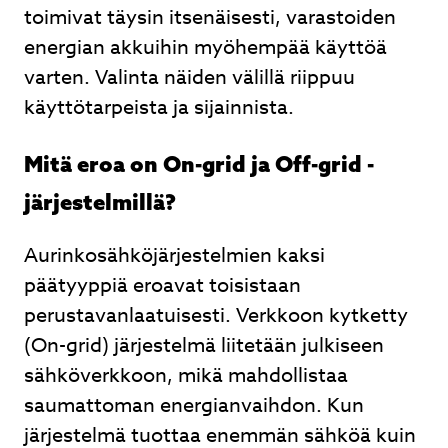
toimivat täysin itsenäisesti, varastoiden
energian akkuihin myöhempää käyttöä
varten. Valinta näiden välillä riippuu
käyttötarpeista ja sijainnista.
Mitä eroa on On-grid ja Off-grid -
järjestelmillä?
Aurinkosähköjärjestelmien kaksi
päätyyppiä eroavat toisistaan
perustavanlaatuisesti. Verkkoon kytketty
(On-grid) järjestelmä liitetään julkiseen
sähköverkkoon, mikä mahdollistaa
saumattoman energianvaihdon. Kun
järjestelmä tuottaa enemmän sähköä kuin