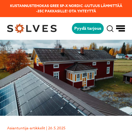
KUSTANNUSTEHOKAS GREE SP-X NORDIC -UUTUUS LÄMMITTÄÄ
-35C PAKKASILLE!
OTA YHTEYTTÄ
Pyydä tarjous
Jäikö sinulla kysyttävää?
Lähetä kysymyksesi helposti tämän
lomakkeen avulla niin vastaamme sinulle
mahdollisimman pian!
Asiantuntija-artikkelit | 26.5.2025