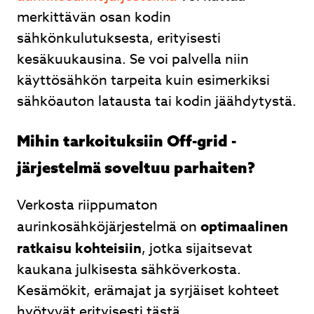
merkittävän osan kodin
sähkönkulutuksesta, erityisesti
kesäkuukausina. Se voi palvella niin
käyttösähkön tarpeita kuin esimerkiksi
sähköauton latausta tai kodin jäähdytystä.
Mihin tarkoituksiin Off-grid -
järjestelmä soveltuu parhaiten?
Verkosta riippumaton
aurinkosähköjärjestelmä on
optimaalinen
ratkaisu kohteisiin
, jotka sijaitsevat
kaukana julkisesta sähköverkosta.
Kesämökit, erämajat ja syrjäiset kohteet
hyötyvät erityisesti tästä