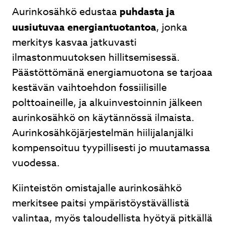
Aurinkosähkö edustaa
puhdasta ja
uusiutuvaa energiantuotantoa
, jonka
merkitys kasvaa jatkuvasti
ilmastonmuutoksen hillitsemisessä.
Päästöttömänä energiamuotona se tarjoaa
kestävän vaihtoehdon fossiilisille
polttoaineille, ja alkuinvestoinnin jälkeen
aurinkosähkö on käytännössä ilmaista.
Aurinkosähköjärjestelmän hiilijalanjälki
kompensoituu tyypillisesti jo muutamassa
vuodessa.
Kiinteistön omistajalle aurinkosähkö
merkitsee paitsi ympäristöystävällistä
valintaa, myös taloudellista hyötyä pitkällä