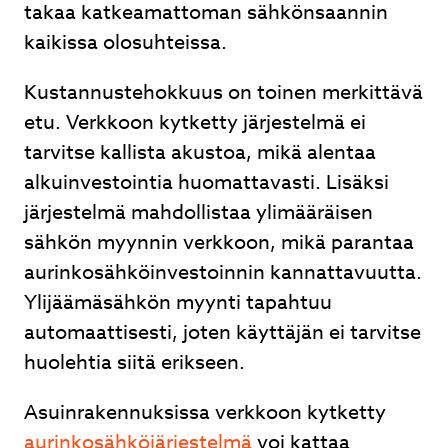
takaa katkeamattoman sähkönsaannin
kaikissa olosuhteissa.
Kustannustehokkuus on toinen merkittävä
etu. Verkkoon kytketty järjestelmä ei
tarvitse kallista akustoa, mikä alentaa
alkuinvestointia huomattavasti. Lisäksi
järjestelmä mahdollistaa ylimääräisen
sähkön myynnin verkkoon, mikä parantaa
aurinkosähköinvestoinnin kannattavuutta.
Ylijäämäsähkön myynti tapahtuu
automaattisesti, joten käyttäjän ei tarvitse
huolehtia siitä erikseen.
Asuinrakennuksissa verkkoon kytketty
aurinkosähköjärjestelmä
voi kattaa