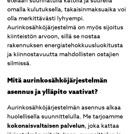
etelään suunnatulla katolla ja suurella
omalla kulutuksella, takaisinmaksuaika voi
olla merkittävästi lyhyempi.
Aurinkosähköjärjestelmä on myös sijoitus
kiinteistön arvoon, sillä se nostaa
rakennuksen energiatehokkuusluokitusta
ja kiinnostavuutta mahdollisten ostajien
silmissä.
Mitä aurinkosähköjärjestelmän
asennus ja ylläpito vaativat?
Aurinkosähköjärjestelmän asennus alkaa
huolellisella suunnittelulla. Me tarjoamme
kokonaisvaltaisen palvelun
, joka kattaa