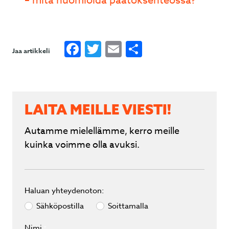
– mitä huomioida päätöksenteossa?
Facebook
Twitter
Email
Share
Jaa artikkeli
LAITA MEILLE VIESTI!
Autamme mielellämme, kerro meille
kuinka voimme olla avuksi.
Haluan yhteydenoton:
Sähköpostilla
Soittamalla
Nimi
*