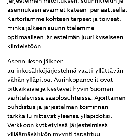
järjestelmän mitoituksen, suunnittelun ja
asennuksen avaimet käteen -periaatteella.
Kartoitamme kohteen tarpeet ja toiveet,
minkä jälkeen suunnittelemme
optimaalisen järjestelmän juuri kyseiseen
kiinteistöön.
Asennuksen jälkeen
aurinkosähköjärjestelmä vaatii yllättävän
vähän ylläpitoa. Aurinkopaneelit ovat
pitkäikäisiä ja kestävät hyvin Suomen
vaihtelevissa sääolosuhteissa. Ajoittainen
puhdistus ja järjestelmän toiminnan
tarkkailu riittävät yleensä ylläpidoksi.
Verkkoon kytketyissä järjestelmissä
ylijäämäsähkön myynti tapahtuu