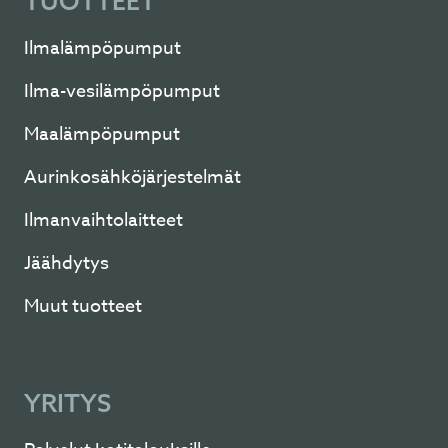
TUOTTEET
Ilmalämpöpumput
Ilma-vesilämpöpumput
Maalämpöpumput
Aurinkosähköjärjestelmät
Ilmanvaihtolaitteet
Jäähdytys
Muut tuotteet
YRITYS