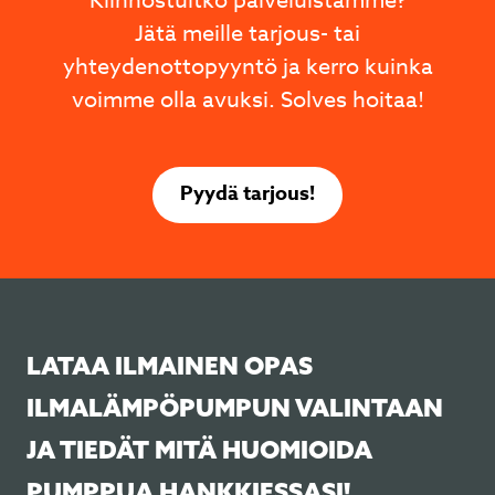
Kiinnostuitko palveluistamme?
Jätä meille tarjous- tai
yhteydenottopyyntö ja kerro kuinka
voimme olla avuksi. Solves hoitaa!
Pyydä tarjous!
LATAA ILMAINEN OPAS
ILMALÄMPÖPUMPUN VALINTAAN
JA TIEDÄT MITÄ HUOMIOIDA
PUMPPUA HANKKIESSASI!