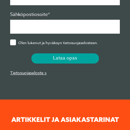
Sähköpostiosoite*
Olen lukenut ja hyväksyn tietosuojaselosteen.
Lataa opas
Tietosuojaseloste »
ARTIKKELIT JA ASIA­KAS­TA­RI­NAT