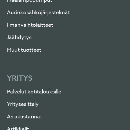
Maalämpöpumput
Aurinkosähköjärjestelmät
Ilmanvaihtolaitteet
Jäähdytys
Muut tuotteet
YRITYS
Palvelut kotitalouksille
Yritysesittely
Asiakastarinat
Artikkelit