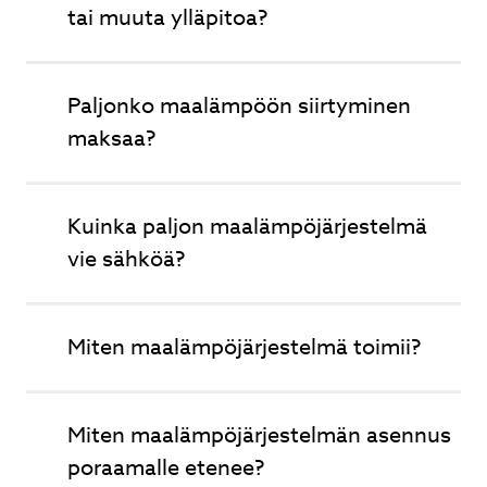
tai muuta ylläpitoa?
Lähetä
Paljonko maalämpöön siirtyminen
maksaa?
Ilmalämpöpumpun asennus.
Ammattitaitoinen asentaja. Vanhaan
rintamamiestaloon asennus. Ei voi kuin
Kuinka paljon maalämpöjärjestelmä
kehua. Olemme todella tyytyväisiä Solvesin
vie sähköä?
asentajaan. Sari ja Jari Väätänen
Sari Turunen
Miten maalämpöjärjestelmä toimii?
Page
1
Miten maalämpöjärjestelmän asennus
of
poraamalle etenee?
3