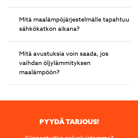
Mitä maalämpöjärjestelmälle tapahtuu
sähkökatkon aikana?
Mitä avustuksia voin saada, jos
vaihdan öljylämmityksen
maalämpöön?
PYYDÄ TARJOUS!