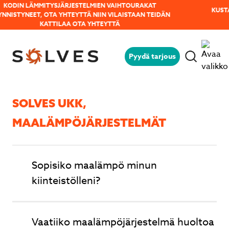
KUSTANNUSTEHOKAS GREE SP-X NORDIC -UUTUUS LÄMMITTÄÄ
-35C PAKKASILLE!
OTA YHTEYTTÄ
Pyydä tarjous
Jäikö sinulla kysyttävää?
Lähetä kysymyksesi helposti tämän
lomakkeen avulla niin vastaamme sinulle
SOLVES UKK,
mahdollisimman pian!
MAALÄMPÖJÄRJESTELMÄT
Sopisiko maalämpö minun
kiinteistölleni?
Vaatiiko maalämpöjärjestelmä huoltoa