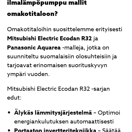
ilmalämpöpumppu mallit
omakotitaloon?
Omakotitaloihin suosittelemme erityisesti
Mitsubishi Electric Ecodan R32
ja
Panasonic Aquarea
-malleja, jotka on
suunniteltu suomalaisiin olosuhteisiin ja
tarjoavat erinomaisen suorituskyvyn
ympäri vuoden.
Mitsubishi Electric Ecodan R32 -sarjan
edut:
Älykäs lämmitysjärjestelmä
– Optimoi
energiankulutuksen automaattisesti
Portaaton invertteritekniikka
– Säätää