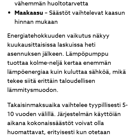
vähemmän huoltotarvetta
Maakaasu
– Säästöt vaihtelevat kaasun
hinnan mukaan
Energiatehokkuuden vaikutus näkyy
kuukausittaisissa laskuissa heti
asennuksen jälkeen. Lämpöpumppu
tuottaa kolme-neljä kertaa enemmän
lämpöenergiaa kuin kuluttaa sähköä, mikä
tekee siitä erittäin taloudellisen
lämmitysmuodon.
Takaisinmaksuaika vaihtelee tyypillisesti 5-
10 vuoden välillä. Järjestelmän käyttöiän
aikana kokonaissäästöt voivat olla
huomattavat, erityisesti kun otetaan