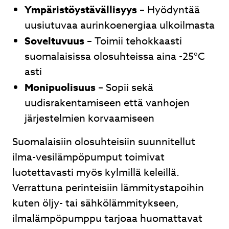
Ympäristöystävällisyys
– Hyödyntää
uusiutuvaa aurinkoenergiaa ulkoilmasta
Soveltuvuus
– Toimii tehokkaasti
suomalaisissa olosuhteissa aina -25°C
asti
Monipuolisuus
– Sopii sekä
uudisrakentamiseen että vanhojen
järjestelmien korvaamiseen
Suomalaisiin olosuhteisiin suunnitellut
ilma-vesilämpöpumput toimivat
luotettavasti myös kylmillä keleillä.
Verrattuna perinteisiin lämmitystapoihin
kuten öljy- tai sähkölämmitykseen,
ilmalämpöpumppu tarjoaa huomattavat