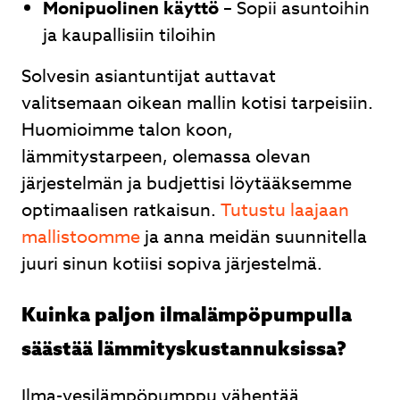
Monipuolinen käyttö
– Sopii asuntoihin
ja kaupallisiin tiloihin
Solvesin asiantuntijat auttavat
valitsemaan oikean mallin kotisi tarpeisiin.
Huomioimme talon koon,
lämmitystarpeen, olemassa olevan
järjestelmän ja budjettisi löytääksemme
optimaalisen ratkaisun.
Tutustu laajaan
mallistoomme
ja anna meidän suunnitella
juuri sinun kotiisi sopiva järjestelmä.
Kuinka paljon ilmalämpöpumpulla
säästää lämmityskustannuksissa?
Ilma-vesilämpöpumppu vähentää