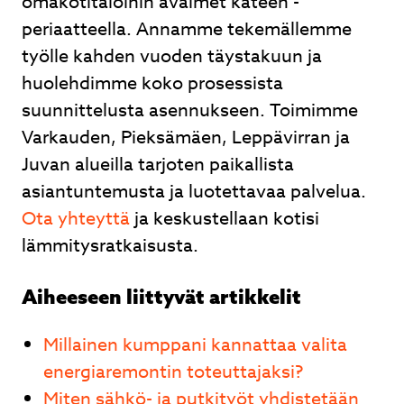
omakotitaloihin avaimet käteen -
periaatteella. Annamme tekemällemme
työlle kahden vuoden täystakuun ja
huolehdimme koko prosessista
suunnittelusta asennukseen. Toimimme
Varkauden, Pieksämäen, Leppävirran ja
Juvan alueilla tarjoten paikallista
asiantuntemusta ja luotettavaa palvelua.
Ota yhteyttä
ja keskustellaan kotisi
lämmitysratkaisusta.
Aiheeseen liittyvät artikkelit
Millainen kumppani kannattaa valita
energiaremontin toteuttajaksi?
Miten sähkö- ja putkityöt yhdistetään