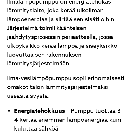
Ilmalämpöpumppu on energiatehokas
lämmityslaite, joka kerää ulkoilman
lämpöenergiaa ja siirtää sen sisätiloihin.
Järjestelmä toimii käänteisen
jäähdytysprosessin periaatteella, jossa
ulkoyksikkö kerää lämpöä ja sisäyksikkö
luovuttaa sen rakennuksen
lämmitysjärjestelmään.
Ilma-vesilämpöpumppu sopii erinomaisesti
omakotitalon lämmitysjärjestelmäksi
useasta syystä:
Energiatehokkuus
– Pumppu tuottaa 3-
4 kertaa enemmän lämpöenergiaa kuin
kuluttaa sähköä