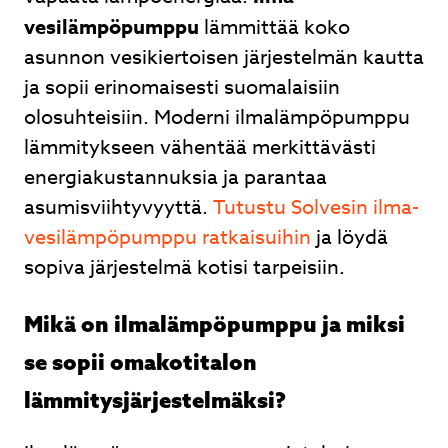
vesilämpöpumppu
lämmittää koko
Lähetä
asunnon vesikiertoisen järjestelmän kautta
ja sopii erinomaisesti suomalaisiin
olosuhteisiin. Moderni ilmalämpöpumppu
lämmitykseen vähentää merkittävästi
Ilmalämpöpumpusta nopea tarjous, nopea
energiakustannuksia ja parantaa
toimitus ja ammattitaitoinen asennus. Hyvät
asumisviihtyvyyttä.
Tutustu Solvesin ilma-
neuvot kaupan päälle.
vesilämpöpumppu ratkaisuihin
ja löydä
Juhani Kuntsi
sopiva järjestelmä kotisi tarpeisiin.
Mikä on ilmalämpöpumppu ja miksi
se sopii omakotitalon
Page
2
lämmitysjärjestelmäksi?
of
3