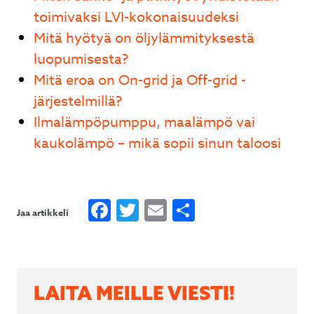
toimivaksi LVI-kokonaisuudeksi
Mitä hyötyä on öljylämmityksestä
luopumisesta?
Mitä eroa on On-grid ja Off-grid -
järjestelmillä?
Ilmalämpöpumppu, maalämpö vai
kaukolämpö – mikä sopii sinun taloosi
Facebook
Twitter
Email
Share
Jaa artikkeli
LAITA MEILLE VIESTI!