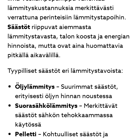
lämmityskustannuksia merkittävästi
verrattuna perinteisiin lämmitystapoihin.
Säästöt
riippuvat aiemmasta
lämmitystavasta, talon koosta ja energian
hinnoista, mutta ovat aina huomattavia
pitkällä aikavälillä.
Tyypilliset säästöt eri lämmitystavoista:
Öljylämmitys
– Suurimmat säästöt,
erityisesti öljyn hinnan noustessa
Suorasähkölämmitys
– Merkittävät
säästöt sähkön tehokkaammassa
käytössä
Pelletti
– Kohtuulliset säästöt ja