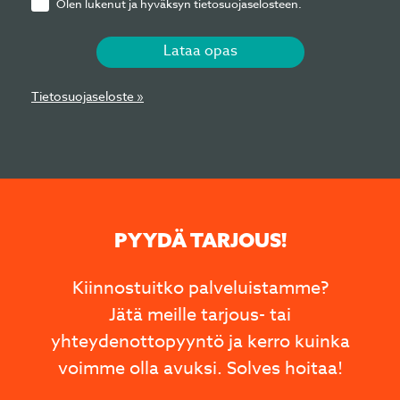
Olen lukenut ja hyväksyn tietosuojaselosteen.
Lataa opas
Tietosuojaseloste »
PYYDÄ TARJOUS!
Kiinnostuitko palveluistamme?
Jätä meille tarjous- tai
yhteydenottopyyntö ja kerro kuinka
voimme olla avuksi. Solves hoitaa!