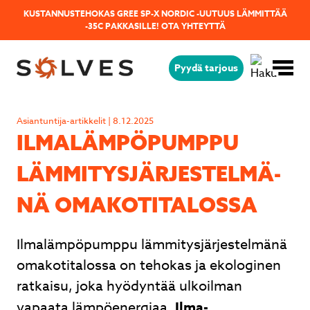
KUSTANNUSTEHOKAS GREE SP-X NORDIC -UUTUUS LÄMMITTÄÄ
-35C PAKKASILLE!
OTA YHTEYTTÄ
Pyydä tarjous
Jäikö sinulla kysyttävää?
Lähetä kysymyksesi helposti tämän
Asiantuntija-artikkelit | 8.12.2025
lomakkeen avulla niin vastaamme sinulle
IL­MA­LÄM­PÖ­PUMP­PU
mahdollisimman pian!
LÄM­MI­TYS­JÄR­JES­TEL­MÄ­
NÄ OMA­KO­TI­TA­LOS­SA
Ilmalämpöpumppu lämmitysjärjestelmänä
omakotitalossa on tehokas ja ekologinen
ratkaisu, joka hyödyntää ulkoilman
vapaata lämpöenergiaa.
Ilma-