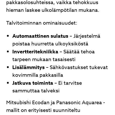
pakkasolosuhteissa, vaikka tehokkuus
hieman laskee ulkolämpötilan mukana.
Talvitoiminnan ominaisuudet:
Automaattinen sulatus
– Järjestelmä
poistaa huurretta ulkoyksiköstä
Invertteritekniikka
– Säätää tehoa
tarpeen mukaan tasaisesti
Lisälämmitys
– Sähkövastukset tukevat
kovimmilla pakkasilla
Jatkuva toiminta
– Ei tarvitse
sammuttaa talveksi
Mitsubishi Ecodan ja Panasonic Aquarea -
mallit on erityisesti suunniteltu