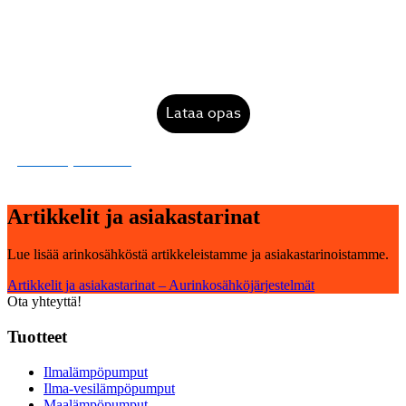
Olen lukenut ja hyväksyn tietosuojaselosteen.
Lataa opas
Tietosuojaseloste »
Artikkelit ja asia­kas­ta­ri­nat
Lue lisää arinkosähköstä artikkeleistamme ja asiakastarinoistamme.
Artikkelit ja asiakastarinat – Aurinkosähköjärjestelmät
Ota yhteyttä!
Tuotteet
Ilmalämpöpumput
Ilma-vesilämpöpumput
Maalämpöpumput