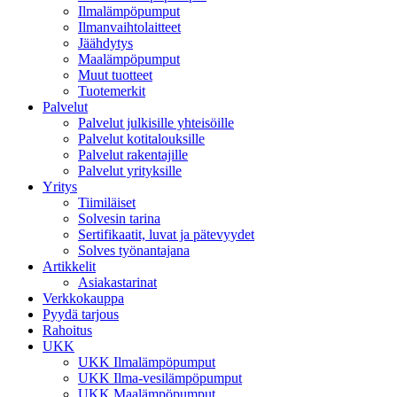
Ilmalämpöpumput
Ilmanvaihtolaitteet
Jäähdytys
Maalämpöpumput
Muut tuotteet
Tuotemerkit
Palvelut
Palvelut julkisille yhteisöille
Palvelut kotitalouksille
Palvelut rakentajille
Palvelut yrityksille
Yritys
Tiimiläiset
Solvesin tarina
Sertifikaatit, luvat ja pätevyydet
Solves työnantajana
Artikkelit
Asiakastarinat
Verkkokauppa
Pyydä tarjous
Rahoitus
UKK
UKK Ilmalämpöpumput
UKK Ilma-vesilämpöpumput
UKK Maalämpöpumput