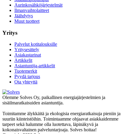
Aurinkosähköjärjestelmät
Ilmanvaihtolaitteet
Jäähdytys
Muut tuotteet
Yritys
Palvelut kotitalouksille
Yritysesittely
Asiakastarinat
Artikkelit
Asiantuntija-artikkelit
Tuotemerkit
Pyydä tarjous
Ota yhteyttä
Olemme Solves Oy, paikallinen energiajärjestelmien ja
sisäilmaratkaisuiden asiantuntija.
Toimitamme älykkäitä ja ekologisia energiaratkaisuja pieniin ja
suuriin kiinteistöihin. Toimintaamme ohjaavat asiakkaidemme
tarpeet sekä halumme olla luotettava, läpinäkyvä ja
kokonaisvaltainen palveluntarjoaja. Solves hoitaa!