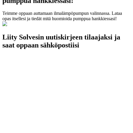
pumppua hankkiessasi!
Teimme oppaan auttamaan ilmalämpöpumpun valinnassa. Lataa
opas itsellesi ja tiedät mitä huomioida pumppua hankkiessasi!
Liity Solvesin uutiskirjeen tilaajaksi ja
saat oppaan sähköpostiisi
Etunimi*
Sukunimi*
Sähköpostiosoite*