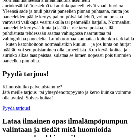
Normaalitilanteessa ammattitaidolla asennettu
aurinkosähköjärjestelmä tai aurinkopaneelit eivät vaadi huoltoa.
Yleensä sade ja tuuli pitävät paneelien pinnan puhtaana, mutta jos
paneeleiden päälle kertyy paljon pölyä tai lehtiä, voi ne poistaa
varovasti vaikkapa vesiruiskulla tai pehmeällä harjalla. Normaalisti
paneeleille kertyvää lunta ja jäätä ei ole tarve poistaa, sillä
puhdistusta tehdessään saattaa vahingossa naarmuttaa tai
vahingoittaa paneeleita. Lumikuormaa kannattaa kuitenkin tarkkailla
– kuten katonhoitoon normaalistikin kuuluu – ja jos lunta on hurjat
määrät, voi sen poistaminen olla tarpeellista. Kun kevät koittaa ja
aurinko alkaa taas paistaa, sulattaa se lumen nopeasti pois tummien
paneelien pinnoilta.
Pyydä tarjous!
Kiinnostuitko palveluistamme?
Jätä meille tarjous- tai yhteydenottopyyntö ja kerro kuinka voimme
olla avuksi. Solves hoitaa!
Pyydä tarjous!
Lataa ilmainen opas ilmalämpöpumpun
valintaan ja tiedät mitä huomioida