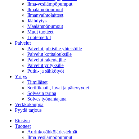
Ilma-vesilämpöpumput
Ilmalämpöpumput
Ilmanvaihtolaitteet
Jäähdytys
Lähetä
Maalämpöpumput
Muut tuotteet
Tuotemerkit
Palvelut
Palvelut julkisille yhteisöille
Palvelut kotitalouksille
Palvelut rakentajille
Ilmalämpöpumpusta nopea tarjous, nopea toimitus ja
Palvelut yrityksille
ammattitaitoinen asennus. Hyvät neuvot kaupan
Putki- ja sähkötyöt
päälle.
Yritys
Tiimiläiset
Sertifikaatit, luvat ja pätevyydet
Juhani Kuntsi
Solvesin tarina
Solves työnantajana
Verkkokauppa
Pyydä tarjous
Page
Etusivu
2
Tuotteet
of
Aurinkosähköjärjestelmät
3
Ilma-vesilämpöpumput