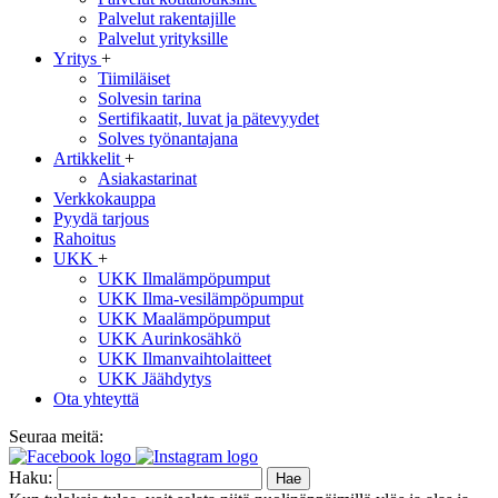
Palvelut rakentajille
Palvelut yrityksille
Yritys
+
Tiimiläiset
Solvesin tarina
Sertifikaatit, luvat ja pätevyydet
Solves työnantajana
Artikkelit
+
Asiakastarinat
Verkkokauppa
Pyydä tarjous
Rahoitus
UKK
+
UKK Ilmalämpöpumput
UKK Ilma-vesilämpöpumput
UKK Maalämpöpumput
UKK Aurinkosähkö
UKK Ilmanvaihtolaitteet
UKK Jäähdytys
Ota yhteyttä
Seuraa meitä:
Haku: