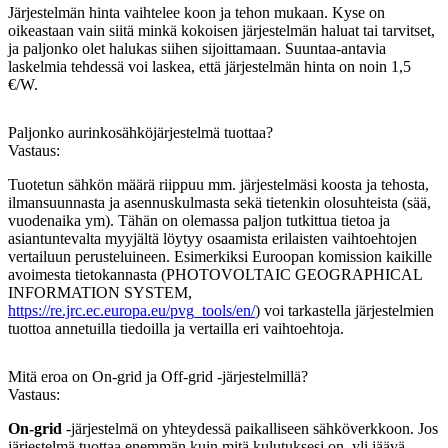
Järjestelmän hinta vaihtelee koon ja tehon mukaan. Kyse on
oikeastaan vain siitä minkä kokoisen järjestelmän haluat tai tarvitset,
ja paljonko olet halukas siihen sijoittamaan. Suuntaa-antavia
laskelmia tehdessä voi laskea, että järjestelmän hinta on noin 1,5
€/W.
Paljonko aurinkosähköjärjestelmä tuottaa?
Vastaus:
Tuotetun sähkön määrä riippuu mm. järjestelmäsi koosta ja tehosta,
ilmansuunnasta ja asennuskulmasta sekä tietenkin olosuhteista (sää,
vuodenaika ym). Tähän on olemassa paljon tutkittua tietoa ja
asiantuntevalta myyjältä löytyy osaamista erilaisten vaihtoehtojen
vertailuun perusteluineen. Esimerkiksi Euroopan komission kaikille
avoimesta tietokannasta (PHOTOVOLTAIC GEOGRAPHICAL
INFORMATION SYSTEM,
https://re.jrc.ec.europa.eu/pvg_tools/en/
) voi tarkastella järjestelmien
tuottoa annetuilla tiedoilla ja vertailla eri vaihtoehtoja.
Mitä eroa on On-grid ja Off-grid -järjestelmillä?
Vastaus:
On-grid
-järjestelmä on yhteydessä paikalliseen sähköverkkoon. Jos
järjestelmä tuottaa enemmän kuin mitä kulutuksesi on, yli jäävä