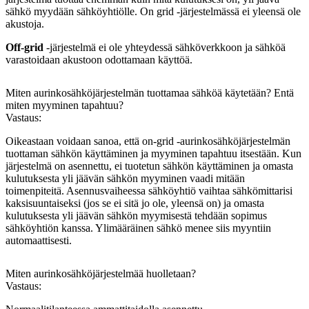
sähkö myydään sähköyhtiölle. On grid -järjestelmässä ei yleensä ole
akustoja.
Off-grid
-järjestelmä ei ole yhteydessä sähköverkkoon ja sähköä
varastoidaan akustoon odottamaan käyttöä.
Miten aurinkosähköjärjestelmän tuottamaa sähköä käytetään? Entä
miten myyminen tapahtuu?
Vastaus:
Oikeastaan voidaan sanoa, että on-grid -aurinkosähköjärjestelmän
tuottaman sähkön käyttäminen ja myyminen tapahtuu itsestään. Kun
järjestelmä on asennettu, ei tuotetun sähkön käyttäminen ja omasta
kulutuksesta yli jäävän sähkön myyminen vaadi mitään
toimenpiteitä. Asennusvaiheessa sähköyhtiö vaihtaa sähkömittarisi
kaksisuuntaiseksi (jos se ei sitä jo ole, yleensä on) ja omasta
kulutuksesta yli jäävän sähkön myymisestä tehdään sopimus
sähköyhtiön kanssa. Ylimääräinen sähkö menee siis myyntiin
automaattisesti.
Miten aurinkosähköjärjestelmää huolletaan?
Vastaus: