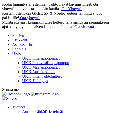
Kodin lämmitysjärjestelmien vaihtourakat käynnistyneet, ota
yhteyttä niin vilaistaan teidän kattilaa
Ota Yhteyttä
Kustannustehokas GREE SP-X Nordic -uutuus lämmittää -35c
pakkasille!
Ota yhteyttä
Muista että ensi kesänäkin tulee helteet, laita jäähdytin asennukseen
ajoissa hyödyntäen talven kamppanjahintoja!
Ota yhteyttä
Etusivu
Artikkelit
Jäikö sinulla kysyttävää?
Asiakastarinat
Rahoitus
Lähetä kysymyksesi helposti tämän lomakkeen
UKK
avulla niin vastaamme sinulle mahdollisimman
UKK Ilmalämpöpumput
UKK Ilma-vesilämpöpumput
pian!
UKK Maalämpöpumput
UKK Aurinkosähkö
UKK Ilmanvaihtolaitteet
UKK Jäähdytys
Seuraa meitä:
Tuotteet
Aurinkosähköjärjestelmät