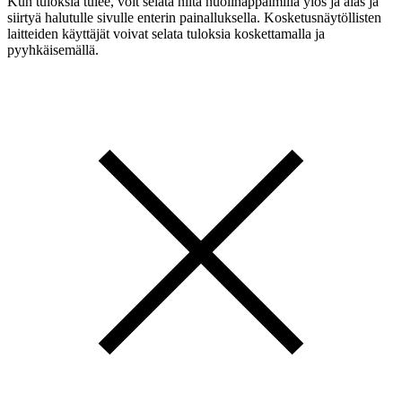
Kun tuloksia tulee, voit selata niitä nuolinäppäimillä ylös ja alas ja
siirtyä halutulle sivulle enterin painalluksella. Kosketusnäytöllisten
laitteiden käyttäjät voivat selata tuloksia koskettamalla ja
pyyhkäisemällä.