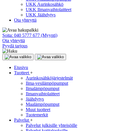
UKK Aurinkosähkö
UKK Ilmanvaihtolaitteet
UKK Jäähdytys
Ota yhteyttä
Soita:
040 5777 677 (Myynti)
Ota yhteyttä
Pyydä tarjous
Etusivu
Tuotteet
+
Aurinkosähköjärjestelmät
Ilma-vesilämpöpumput
Ilmalämpöpumput
Ilmanvaihtolaitteet
Jäähdytys
Maalämpöpumput
Muut tuotteet
Tuotemerkit
Palvelut
+
Palvelut julkisille yhteisöille
Palvelut kotitalouksille