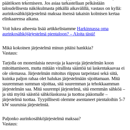
päätöksen tekemiseen. Jos asiaa tarkastellaan pelkästään
taloudellisesta näkökulmasta pitkällä aikavälillä, vastaus on kyllä:
aurinkosähköjärjestelmä maksaa itsensä takaisin kolmisen kertaa
elinkaarensa aikana.
Voit lukea aiheesta lisää artikkelistamme
Harkinnassa oma
aurinkosähköjärjestelmä pientaloon? – Aloita tästä!
Mikä kokoinen järjestelmä minun pitäisi hankkia?
Vastaus:
Tarjolla on monenlaisia neuvoja ja kaavoja järjestelmän koon
mitoittamiseen, mutta mitään virallista sääntöä tai laskentakaavaa ei
ole olemassa. Järjestelmän mitoitus riippuu tarpeistasi sekä siitä,
kuinka paljon rahaa olet halukas järjestelmään sijoittamaan. Mitä
suuremman summan sijoittaa, sitä suuremman ja tehokkaamman
järjestelmän saa. Mitä suurempi järjestelmä, sitä enemmän sähköä –
ja sitä myötä säästöä sähkölaskussa ja tuottoa pääomalle –
järjestelmä tuottaa. Tyypillisesti olemme asentaneet pientaloihin 5-7
kW suuruisia järjestelmiä.
Paljonko aurinkosähköjärjestelmä maksaa?
Vastaus: