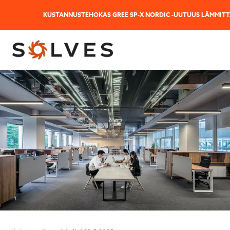
KUSTANNUSTEHOKAS GREE SP-X NORDIC -UUTUUS LÄMMITTÄ
Jäikö sinulla kysyttävää
Lähetä kysymyksesi helposti tämän lomak
niin vastaamme sinulle mahdollisimma