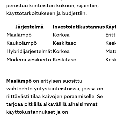
perustuu kiinteistön kokoon, sijaintiin,
käyttötarkoitukseen ja budjettiin.
Järjestelmä
Investointikustannus
Käy
Maalämpö
Korkea
Erit
Kaukolämpö
Keskitaso
Kesk
Hybridijärjestelmät
Korkea
Mat
Moderni vesikierto
Keskitaso
Kesk
Maalämpö
on erityisen suosittu
vaihtoehto yrityskiinteistöissä, joissa on
riittävästi tilaa kaivojen poraamiselle. Se
tarjoaa pitkällä aikavälillä alhaisimmat
käyttökustannukset ja on