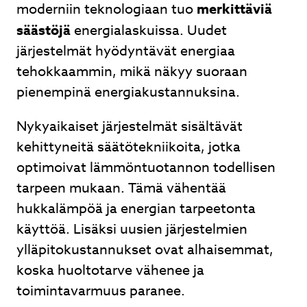
moderniin teknologiaan tuo
merkittäviä
säästöjä
energialaskuissa. Uudet
järjestelmät hyödyntävät energiaa
tehokkaammin, mikä näkyy suoraan
pienempinä energiakustannuksina.
Nykyaikaiset järjestelmät sisältävät
kehittyneitä säätötekniikoita, jotka
optimoivat lämmöntuotannon todellisen
tarpeen mukaan. Tämä vähentää
hukkalämpöä ja energian tarpeetonta
käyttöä. Lisäksi uusien järjestelmien
ylläpitokustannukset ovat alhaisemmat,
koska huoltotarve vähenee ja
toimintavarmuus paranee.