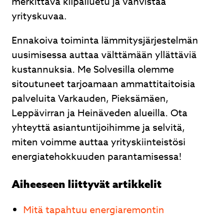
merkittävä kilpailuetu ja vahvistaa
yrityskuvaa.
Ennakoiva toiminta lämmitysjärjestelmän
uusimisessa auttaa välttämään yllättäviä
kustannuksia. Me Solvesilla olemme
sitoutuneet tarjoamaan ammattitaitoisia
palveluita Varkauden, Pieksämäen,
Leppävirran ja Heinäveden alueilla. Ota
yhteyttä asiantuntijoihimme ja selvitä,
miten voimme auttaa yrityskiinteistösi
energiatehokkuuden parantamisessa!
Aiheeseen liittyvät artikkelit
Mitä tapahtuu energiaremontin