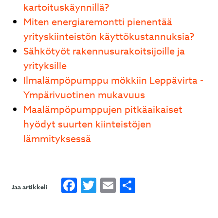
kartoituskäynnillä?
Miten energiaremontti pienentää
yrityskiinteistön käyttökustannuksia?
Sähkötyöt rakennusurakoitsijoille ja
yrityksille
Ilmalämpöpumppu mökkiin Leppävirta -
Ympärivuotinen mukavuus
Maalämpöpumppujen pitkäaikaiset
hyödyt suurten kiinteistöjen
lämmityksessä
Facebook
Twitter
Email
Share
Jaa artikkeli