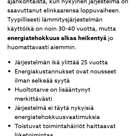
ajankohtaista, kun nykyinen järjestelmä on
saavuttanut elinkaarensa loppuvaiheen.
Tyypillisesti lämmitysjärjestelmän
käyttöikä on noin 30-40 vuotta, mutta
energiatehokkuus alkaa heikentyä
jo
huomattavasti aiemmin.
Järjestelmän ikä ylittää 25 vuotta
Energiakustannukset ovat nousseet
ilman selkeää syytä
Huoltotarve on lisääntynyt
merkittävästi
Järjestelmä ei täytä nykyisiä
energiatehokkuusvaatimuksia
Toistuvat toimintahäiriöt haittaavat
liiketoimintaa