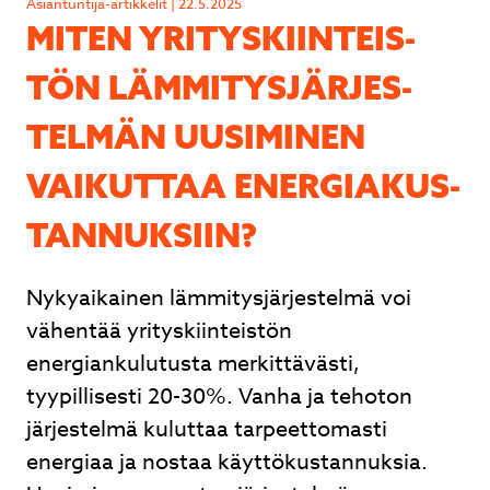
Lähetä
Asiantuntija-artikkelit | 22.5.2025
MITEN YRI­TYS­KIIN­TEIS­
TÖN LÄM­MI­TYS­JÄR­JES­
TEL­MÄN UUSIMINEN
Ilmalämpöpumpusta nopea tarjous, nopea
toimitus ja ammattitaitoinen asennus. Hyvät
VAIKUTTAA ENER­GIA­KUS­
neuvot kaupan päälle.
TAN­NUK­SIIN?
Juhani Kuntsi
Nykyaikainen lämmitysjärjestelmä voi
vähentää yrityskiinteistön
Page
energiankulutusta merkittävästi,
2
tyypillisesti 20-30%. Vanha ja tehoton
of
3
järjestelmä kuluttaa tarpeettomasti
energiaa ja nostaa käyttökustannuksia.