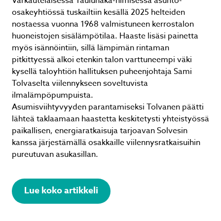
Varkautelaisessa Tauluhaka-nimisessä asunto-
osakeyhtiössä tuskailtiin kesällä 2025 helteiden
nostaessa vuonna 1968 valmistuneen kerrostalon
huoneistojen sisälämpötilaa. Haaste lisäsi painetta
myös isännöintiin, sillä lämpimän rintaman
pitkittyessä alkoi etenkin talon varttuneempi väki
kysellä taloyhtiön hallituksen puheenjohtaja Sami
Tolvaselta viilennykseen soveltuvista
ilmalämpöpumpuista.
Asumisviihtyvyyden parantamiseksi Tolvanen päätti
lähteä taklaamaan haastetta keskitetysti yhteistyössä
paikallisen, energiaratkaisuja tarjoavan Solvesin
kanssa järjestämällä osakkaille viilennysratkaisuihin
pureutuvan asukasillan.
Lue koko artikkeli