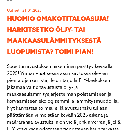
Uutiset | 21.01.2025
HUOMIO OMAKOTITALOASUJA!
HARKITSETKO ÖLJY- TAI
MAAKAASULÄMMITYKSESTÄ
LUOPUMISTA? TOIMI PIAN!
Suositun avustuksen hakeminen päättyy keväällä
2025! Ympärivuotisessa asuinkäytössä olevien
pientalojen omistajille on tarjolla ELY-keskuksen
jakamaa valtionavustusta öljy- ja
maakaasulämmitysjärjestelmän poistamiseen ja
korvaamiseen ekologisemmilla lämmitysmuodoilla.
Nyt kannattaa toimia, sillä avustushaku tullaan
päättämään viimeistään kevään 2025 aikana ja
määrärahaa avustuksiin on vielä jonkin verran jäljellä.
ELY-keskuksen odotetaan tiedottavan haun tarkasta