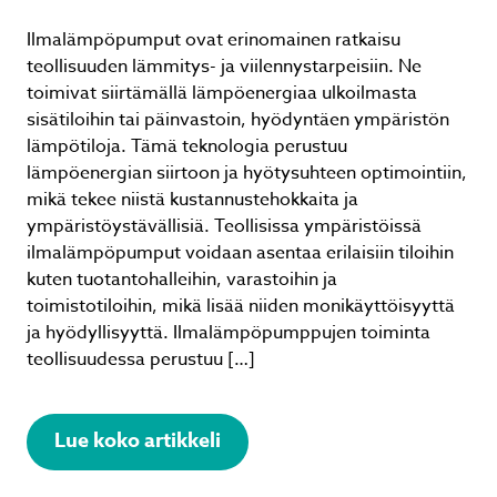
Ilmalämpöpumput ovat erinomainen ratkaisu
teollisuuden lämmitys- ja viilennystarpeisiin. Ne
toimivat siirtämällä lämpöenergiaa ulkoilmasta
sisätiloihin tai päinvastoin, hyödyntäen ympäristön
lämpötiloja. Tämä teknologia perustuu
lämpöenergian siirtoon ja hyötysuhteen optimointiin,
mikä tekee niistä kustannustehokkaita ja
ympäristöystävällisiä. Teollisissa ympäristöissä
ilmalämpöpumput voidaan asentaa erilaisiin tiloihin
kuten tuotantohalleihin, varastoihin ja
toimistotiloihin, mikä lisää niiden monikäyttöisyyttä
ja hyödyllisyyttä. Ilmalämpöpumppujen toiminta
teollisuudessa perustuu […]
Lue koko artikkeli