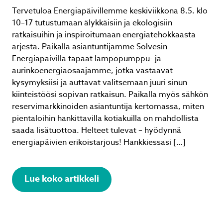
Tervetuloa Energiapäivillemme keskiviikkona 8.5. klo
10–17 tutustumaan älykkäisiin ja ekologisiin
ratkaisuihin ja inspiroitumaan energiatehokkaasta
arjesta. Paikalla asiantuntijamme Solvesin
Energiapäivillä tapaat lämpöpumppu- ja
aurinkoenergiaosaajamme, jotka vastaavat
kysymyksiisi ja auttavat valitsemaan juuri sinun
kiinteistöösi sopivan ratkaisun. Paikalla myös sähkön
reservimarkkinoiden asiantuntija kertomassa, miten
pientaloihin hankittavilla kotiakuilla on mahdollista
saada lisätuottoa. Helteet tulevat – hyödynnä
energiapäivien erikoistarjous! Hankkiessasi […]
Lue koko artikkeli