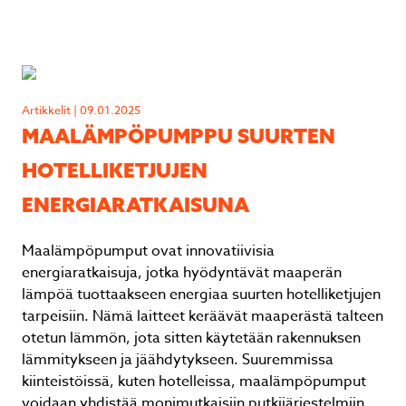
Artikkelit | 09.01.2025
MAALÄMPÖPUMPPU SUURTEN
HOTELLIKETJUJEN
ENERGIARATKAISUNA
Maalämpöpumput ovat innovatiivisia
energiaratkaisuja, jotka hyödyntävät maaperän
lämpöä tuottaakseen energiaa suurten hotelliketjujen
tarpeisiin. Nämä laitteet keräävät maaperästä talteen
otetun lämmön, jota sitten käytetään rakennuksen
lämmitykseen ja jäähdytykseen. Suuremmissa
kiinteistöissä, kuten hotelleissa, maalämpöpumput
voidaan yhdistää monimutkaisiin putkijärjestelmiin,