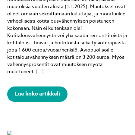
muutoksia vuoden alusta (1.1.2025). Muutokset ovat
olleet omiaan sekoittamaan kuluttajia, ja moni luulee
virheellisesti kotitalousvähennyksen poistuneen
kokonaan. Näin ei kuitenkaan ole!
Kotitalousvähennystä voi yhä saada remonttitöistä ja
kotitalous-, hoiva- ja hoitotöistä sekä fysioterapiasta
jopa 1 600 euroa/vuosi/henkilö. Aviopuolisoille
kotitalousvähennyksen määrä on 3 200 euroa. Myös
vähennysprosentit ovat muutoksen myötä
muuttuneet. […]
Lue koko artikkeli