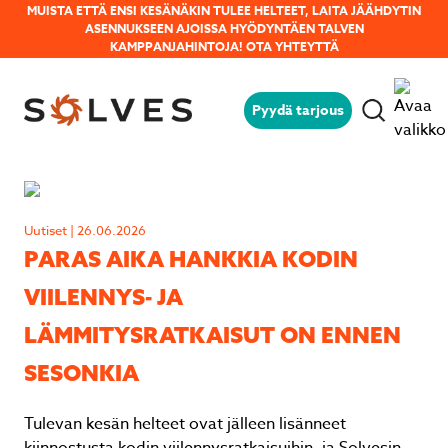
MUISTA ETTÄ ENSI KESÄNÄKIN TULEE HELTEET, LAITA JÄÄHDYTIN
ASENNUKSEEN AJOISSA HYÖDYNTÄEN TALVEN
KAMPPANJAHINTOJA!
OTA YHTEYTTÄ
Pyydä tarjous
Jäikö sinulla kysyttävää?
Jäikö sinulla kysyttävää?
Lähetä kysymyksesi helposti tämän
Lähetä kysymyksesi helposti tämän
lomakkeen avulla niin vastaamme sinulle
lomakkeen avulla niin vastaamme sinulle
mahdollisimman pian!
mahdollisimman pian!
Uutiset | 26.06.2026
PARAS AIKA HANKKIA KODIN
VIILENNYS- JA
LÄMMITYSRATKAISUT ON ENNEN
SESONKIA
Tulevan kesän helteet ovat jälleen lisänneet