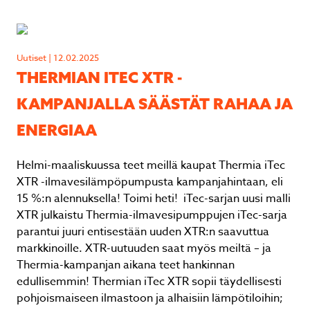
Uutiset | 12.02.2025
THERMIAN ITEC XTR -
KAMPANJALLA SÄÄSTÄT RAHAA JA
ENERGIAA
Helmi-maaliskuussa teet meillä kaupat Thermia iTec
XTR -ilmavesilämpöpumpusta kampanjahintaan, eli
15 %:n alennuksella! Toimi heti! iTec-sarjan uusi malli
XTR julkaistu Thermia-ilmavesipumppujen iTec-sarja
parantui juuri entisestään uuden XTR:n saavuttua
markkinoille. XTR-uutuuden saat myös meiltä – ja
Thermia-kampanjan aikana teet hankinnan
edullisemmin! Thermian iTec XTR sopii täydellisesti
pohjoismaiseen ilmastoon ja alhaisiin lämpötiloihin;