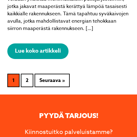
jotka jakavat maaperästä kerättyä lämpöä tasaisesti
kaikkialle rakennukseen. Tämä tapahtuu syväkaivojen
avulla, jotka mahdollistavat energian tehokkaan
siirron maaperästä rakennukseen. […]
Lue koko artikkeli
1
2
Seuraava »
PYYDÄ TARJOUS!
Kiinnostuitko palveluistamme?