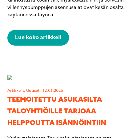
kiinnostusta kodin viilennysratkaisuihin, ja Solvesin
viilennyspumppujen asennusajat ovat kesän osalta
Lähetä
Lähetä
käytännössä täynnä.
Lue koko artikkeli
Ilmalämpöpumpun asennus. Hyvin meni
Ilmalämpöpumpun asennus. Hyvin meni
kuten sovittiin. 👍
kuten sovittiin. 👍
Ossi Ruippo
Ossi Ruippo
Artikkelit, Uutiset | 12.01.2026
TEEMOITETTU ASUKASILTA
TALOYHTIÖILLE TARJOAA
Page
Page
3
3
HELPPOUTTA ISÄNNÖINTIIN
of
of
3
3