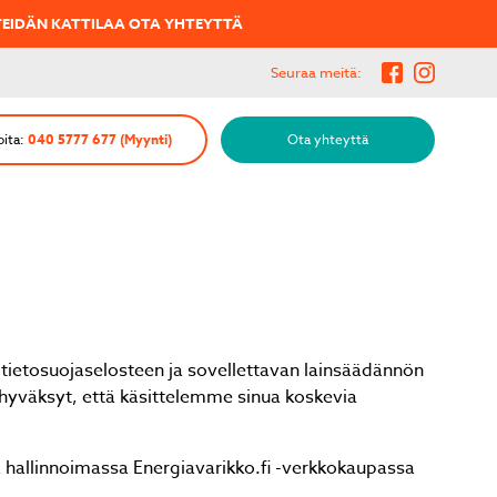
TA YHTEYTTÄ
Seuraa meitä:
oita:
040 5777 677 (Myynti)
Ota yhteyttä
tietosuojaselosteen ja sovellettavan lainsäädännön
 hyväksyt, että käsittelemme sinua koskevia
 hallinnoimassa Energiavarikko.fi -verkkokaupassa