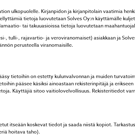
tion ulkopuolelle. Kirjanpidon ja kirjanpitolain vaatimia hen
dellyttämiä tietoja luovutetaan Solves Oy:n käyttämälle kuljetu
klamaatio- tai takuuasioissa tietoja luovutetaan maahantuojall
isi-, tulli-, rajavartio- ja veroviranomaiset) asiakkaan ja So
ännön perusteella viranomaisille.
n pääsy tietoihin on estetty kulunvalvonnan ja muiden turvat
etoihin pääsee käsiksi ainoastaan rekisterinpitäjä ja erikseen
tietoja. Käyttäjiä sitoo vaitiolovelvollisuus. Rekisteritiedot v
etut itseään koskevat tiedot ja saada niistä kopiot. Tarkastus
eriä hoitava taho).