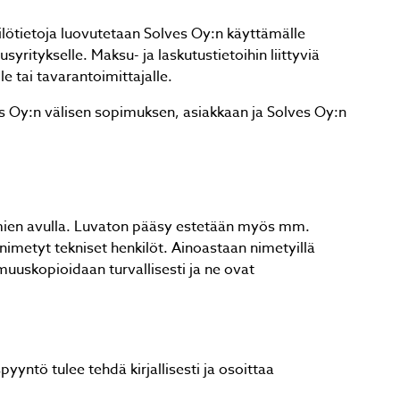
kilötietoja luovutetaan Solves Oy:n käyttämälle
syritykselle. Maksu- ja laskutustietoihin liittyviä
e tai tavarantoimittajalle.
lves Oy:n välisen sopimuksen, asiakkaan ja Solves Oy:n
oimien avulla. Luvaton pääsy estetään myös mm.
 nimetyt tekniset henkilöt. Ainoastaan nimetyillä
armuuskopioidaan turvallisesti ja ne ovat
pyyntö tulee tehdä kirjallisesti ja osoittaa