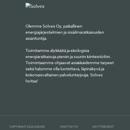
Olemme Solves Oy, paikallinen
energiajärjestelmien ja sisäilmaratkaisuiden
asiantuntija.
Toimitamme älykkäitä ja ekologisia
energiaratkaisuja pieniin ja suuriin kiinteistöihin.
Toimintaamme ohjaavat asiakkaidemme tarpeet
sekä halumme olla luotettava, läpinäkyvä ja
kokonaisvaltainen palveluntarjoaja. Solves
hoitaa!
COPYRIGHT 2026 SOLVES
YKSITYISYYS
KÄYTTÖEHDOT