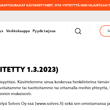
HOKAS GREE SP-X NORDIC -UUTUUS LÄMMITTÄÄ -35C PAKKASILLE!
O
ys
Verkkokauppa
Pyydä tarjous
S
VITETTY 1.3.2023)
syyttäsi. Käsittelemme sinua koskevaa henkilötietoa tämän 
alveluitamme tai tuotteitamme tai ottamalla meihin yhteyttä,
dännön mukaisesti.
telyä Solves Oy:ssä (www.solves.fi) sekä sen omistamassa ja