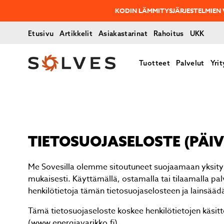
KUSTANNUSTE
Etusivu
Artikkelit
Asiakastarinat
Rahoitus
UKK
Tuotteet
Palvelut
Yrit
TIE­TO­SUO­JA­SE­LOS­TE (PÄI
Me Sovesilla olemme sitoutuneet suojaamaan yksityi
mukaisesti. Käyttämällä, ostamalla tai tilaamalla p
henkilötietoja tämän tietosuojaselosteen ja lainsää
Tämä tietosuojaseloste koskee henkilötietojen käsit
(www.energiavarikko.fi).