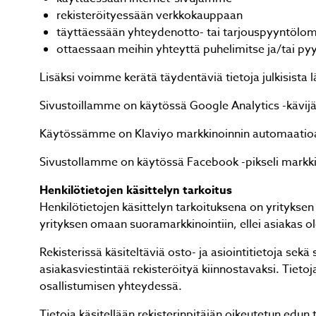
rekisteröityessään verkkokauppaan
täyttäessään yhteydenotto- tai tarjouspyyntölo
ottaessaan meihin yhteyttä puhelimitse ja/tai p
Lisäksi voimme kerätä täydentäviä tietoja julkisista lä
Sivustoillamme on käytössä Google Analytics -kävij
Käytössämme on Klaviyo markkinoinnin automaatioalus
Sivustollamme on käytössä Facebook -pikseli markki
Henkilötietojen käsittelyn tarkoitus
Henkilötietojen käsittelyn tarkoituksena on yrityksen 
yrityksen omaan suoramarkkinointiin, ellei asiakas ol
Rekisterissä käsiteltäviä osto- ja asiointitietoja sek
asiakasviestintää rekisteröityä kiinnostavaksi. Tieto
osallistumisen yhteydessä.
Tietoja käsitellään rekisterinpitäjän oikeutetun edun