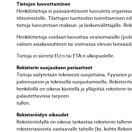
Tietojen luovuttaminen
Henkilötietoja ei pääsääntöisesti luovuteta organisaa
tilitoimistolle. Tilattujen tuotteiden toimittamisen e
tietoja luovutetaan maksun- ja laskunvälittäjälle. Re
Henkilötietoja voidaan luovuttaa viranomaisille (poli
välisen asiakassuhteen tai voimassa olevan lainsääd
Tietoja ei siirretä EU:n tai ETA:n ulkopuolelle.
Rekisterin suojauksen periaatteet
Tietoja säilytetään teknisesti suojattuina. Fyysine
palomuurein ja teknisellä suojautumisella. Rekisteriti
henkilöillä on oikeus käsitellä ja ylläpitää rekisterin 
palautettavissa tarpeen
tullen.
Rekisteröidyn oikeudet
Rekisteröidyllä on oikeus tarkastaa rekisteriin tallenn
rekisteriasioista vastaavalle taholle (ks. kohta Rekist