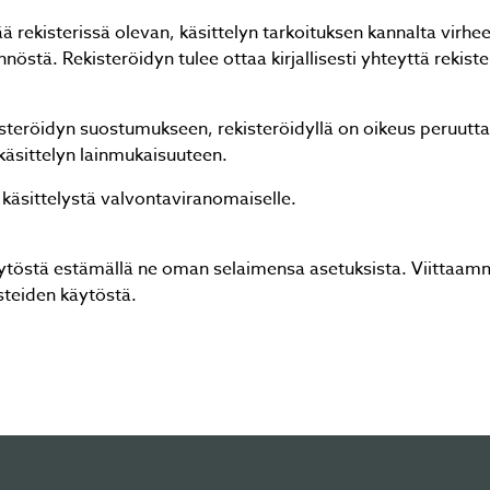
ää rekisterissä olevan, käsittelyn tarkoituksen kannalta virh
nöstä. Rekisteröidyn tulee ottaa kirjallisesti yhteyttä rekist
rekisteröidyn suostumukseen, rekisteröidyllä on oikeus peruu
käsittelyn lainmukaisuuteen.
 käsittelystä valvontaviranomaiselle.
käytöstä estämällä ne oman selaimensa asetuksista. Viittaam
steiden käytöstä.