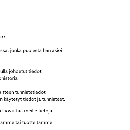
ero
ssä, jonka puolesta hän asioi
ulla johdetut tiedot
ohistoria
itteen tunnistetiedot
käytetyt tiedot ja tunnisteet.
ä luovuttaa meille tietoja
uitamme tai tuotteitamme