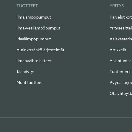
TUOTTEET
YRITYS
Ilmalämpöpumput
Palvelut kot
Ilma-vesilämpöpumput
Yritysesitte
Maalämpöpumput
Asiakastarin
Aurinkosähköjärjestelmät
Artikkelit
Ilmanvaihtolaitteet
Asiantuntija-
Jäähdytys
Tuotemerki
Muut tuotteet
Pyydä tarjo
Ota yhteytt