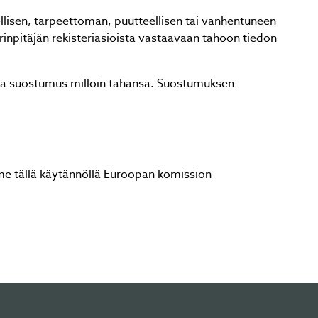
eellisen, tarpeettoman, puutteellisen tai vanhentuneen
erinpitäjän rekisteriasioista vastaavaan tahoon tiedon
ttaa suostumus milloin tahansa. Suostumuksen
me tällä käytännöllä Euroopan komission