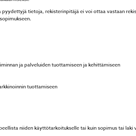
pyydettyjä tietoja, rekisterinpitäjä ei voi ottaa vastaan re
n sopimukseen.
Lähetä
Lähetä
lämpöpumpun asennus. Ammattitaitoinen asentaja. Vanha
lämpöpumpun asennus. Ammattitaitoinen asentaja. Vanha
mamiestaloon asennus. Ei voi kuin kehua. Olemme todella
mamiestaloon asennus. Ei voi kuin kehua. Olemme todella
oiminnan ja palveluiden tuottamiseen ja kehittämiseen
väisiä Solvesin asentajaan. Sari ja Jari Väätänen
väisiä Solvesin asentajaan. Sari ja Jari Väätänen
Sari Turunen
Sari Turunen
rkkinoinnin tuottamiseen
llista niiden käyttötarkoitukselle tai kuin sopimus tai laki v