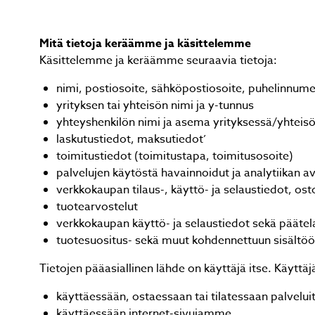
Mitä tietoja keräämme ja käsittelemme
Käsittelemme ja keräämme seuraavia tietoja:
nimi, postiosoite, sähköpostiosoite, puhelinnum
yrityksen tai yhteisön nimi ja y-tunnus
yhteyshenkilön nimi ja asema yrityksessä/yhteisö
laskutustiedot, maksutiedot’
toimitustiedot (toimitustapa, toimitusosoite)
palvelujen käytöstä havainnoidut ja analytiikan av
verkkokaupan tilaus-, käyttö- ja selaustiedot, ost
tuotearvostelut
verkkokaupan käyttö- ja selaustiedot sekä päätela
tuotesuositus- sekä muut kohdennettuun sisältöön 
Tietojen pääasiallinen lähde on käyttäjä itse. Käyttäj
käyttäessään, ostaessaan tai tilatessaan palvel
käyttäessään internet-sivujamme