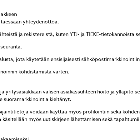
makkeen
yytäessään yhteydenottoa.
hteistä ja rekistereistä, kuten YTJ- ja TIEKE-tietokannoista s
äseuranta.
Jäikö sinulla kysyttävää?
Jäikö sinulla kysyttävää?
ta, jota käytetään ensisijaisesti sähköpostimarkkinointiin
Lähetä kysymyksesi helposti tämän lomakkeen avull
Lähetä kysymyksesi helposti tämän lomakkeen avull
noinnin kohdistamista varten.
niin vastaamme sinulle mahdollisimman pian!
niin vastaamme sinulle mahdollisimman pian!
ja yritysasiakkaan välisen asiakassuhteen hoito ja ylläpito se
e suoramarkkinointia kieltänyt.
ä sijaintitietoja voidaan käyttää myös profilointiin sekä koh
ja käsitellään myös uutiskirjeen lähettämisen sekä tapahtumii
 takaamiseksi.