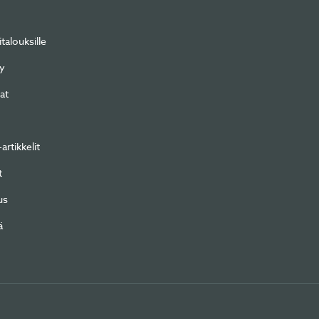
italouksille
ly
at
artikkelit
t
us
ä