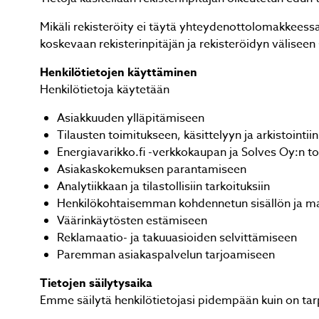
Mikäli rekisteröity ei täytä yhteydenottolomakkeessa 
koskevaan rekisterinpitäjän ja rekisteröidyn välisee
Henkilötietojen käyttäminen
Henkilötietoja käytetään
Asiakkuuden ylläpitämiseen
Ilma
Ilma
Tilausten toimitukseen, käsittelyyn ja arkistointiin
 Hyvin meni kuten sovittiin. 👍
 Hyvin meni kuten sovittiin. 👍
rinta
rinta
Energiavarikko.fi -verkkokaupan ja Solves Oy:n t
tyyty
tyyty
Asiakaskokemuksen parantamiseen
Analytiikkaan ja tilastollisiin tarkoituksiin
Henkilökohtaisemman kohdennetun sisällön ja ma
Väärinkäytösten estämiseen
Reklamaatio- ja takuuasioiden selvittämiseen
Page
Page
Paremman asiakaspalvelun tarjoamiseen
1
1
Tietojen säilytysaika
of
of
Emme säilytä henkilötietojasi pidempään kuin on tarpee
3
3