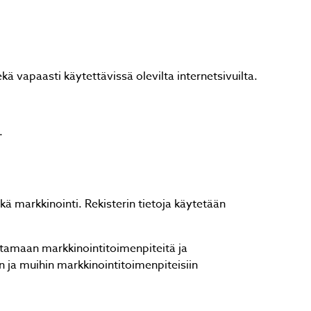
ekä vapaasti käytettävissä olevilta internetsivuilta.
.
a
a
kä markkinointi. Rekisterin tietoja käytetään
dentamaan markkinointitoimenpiteitä ja
n ja muihin markkinointitoimenpiteisiin