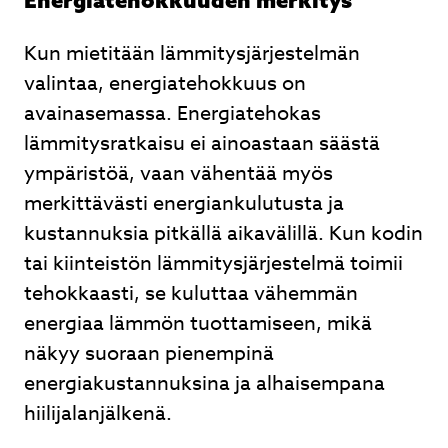
Energiatehokkuuden merkitys
Lähetä
Kun mietitään lämmitysjärjestelmän
valintaa, energiatehokkuus on
avainasemassa. Energiatehokas
lämmitysratkaisu ei ainoastaan säästä
Ilmalämpöpumpusta nopea tarjous, nopea
ympäristöä, vaan vähentää myös
toimitus ja ammattitaitoinen asennus. Hyvät
merkittävästi energiankulutusta ja
neuvot kaupan päälle.
kustannuksia pitkällä aikavälillä. Kun kodin
tai kiinteistön lämmitysjärjestelmä toimii
Juhani Kuntsi
tehokkaasti, se kuluttaa vähemmän
energiaa lämmön tuottamiseen, mikä
näkyy suoraan pienempinä
Page
energiakustannuksina ja alhaisempana
2
hiilijalanjälkenä.
of
3