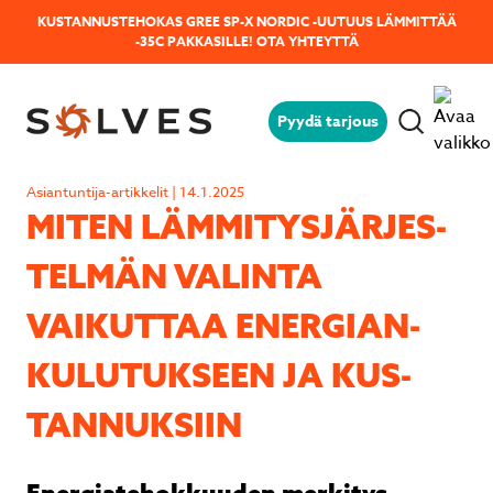
KUSTANNUSTEHOKAS GREE SP-X NORDIC -UUTUUS LÄMMITTÄÄ
-35C PAKKASILLE!
OTA YHTEYTTÄ
Pyydä tarjous
Jäikö sinulla kysyttävää?
Lähetä kysymyksesi helposti tämän
Asiantuntija-artikkelit | 14.1.2025
lomakkeen avulla niin vastaamme sinulle
MITEN LÄM­MI­TYS­JÄR­JES­
mahdollisimman pian!
TEL­MÄN VALINTA
VAIKUTTAA ENER­GIAN­
KU­LU­TUK­SEEN JA KUS­
TAN­NUK­SIIN