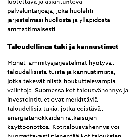
luotettava ja asiantunteva
palveluntarjoaja, joka huolehtii
järjestelmäsi huollosta ja ylläpidosta
ammattimaisesti.
Taloudellinen tuki ja kannustimet
Monet lämmitysjärjestelmät hyötyvät
taloudellisista tuista ja kannustimista,
jotka tekevät niistä houkuttelevampia
valintoja. Suomessa kotitalousvähennys ja
investointituet ovat merkittäviä
taloudellisia tukia, jotka edistävät
energiatehokkaiden ratkaisujen
käyttöönottoa. Kotitalousvähennys voi
huomattavasti pienentää kotitalouksien