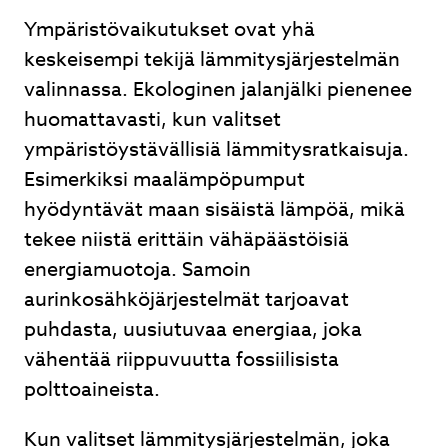
Ympäristövaikutukset ovat yhä
keskeisempi tekijä lämmitysjärjestelmän
valinnassa. Ekologinen jalanjälki pienenee
huomattavasti, kun valitset
ympäristöystävällisiä lämmitysratkaisuja.
Esimerkiksi maalämpöpumput
hyödyntävät maan sisäistä lämpöä, mikä
tekee niistä erittäin vähäpäästöisiä
energiamuotoja. Samoin
aurinkosähköjärjestelmät tarjoavat
puhdasta, uusiutuvaa energiaa, joka
vähentää riippuvuutta fossiilisista
polttoaineista.
Kun valitset lämmitysjärjestelmän, joka