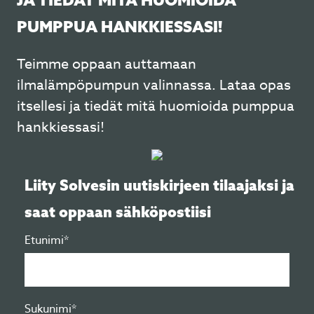
JA TIEDÄT MITÄ HUOMIOIDA
PUMPPUA HANKKIESSASI!
Teimme oppaan auttamaan
ilmalämpöpumpun valinnassa. Lataa opas
itsellesi ja tiedät mitä huomioida pumppua
hankkiessasi!
Liity Solvesin uutiskirjeen tilaajaksi ja
saat oppaan sähköpostiisi
Etunimi*
Sukunimi*