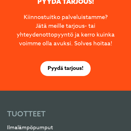
PYYDÄ TARJOUS!
Kiinnostuitko palveluistamme?
Jätä meille tarjous- tai
yhteydenottopyyntö ja kerro kuinka
voimme olla avuksi. Solves hoitaa!
Pyydä tarjous!
TUOTTEET
Ilmalämpöpumput