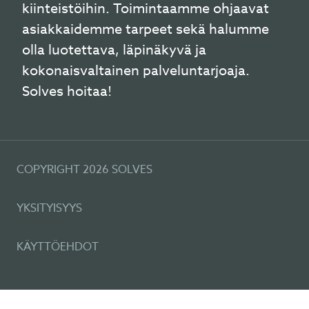
kiinteistöihin. Toimintaamme ohjaavat
asiakkaidemme tarpeet sekä halumme
olla luotettava, läpinäkyvä ja
kokonaisvaltainen palveluntarjoaja.
Solves hoitaa!
COPYRIGHT 2026 SOLVES
YKSITYISYYS
KÄYTTÖEHDOT