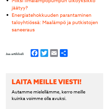
Miksi ilmalämpöpumpun ulkoyksikkö
jäätyy?
Energiatehokkuuden parantaminen
taloyhtiössä: Maalämpö ja putkistojen
saneeraus
Facebook
Twitter
Email
Share
Jaa artikkeli
LAITA MEILLE VIESTI!
Autamme mielellämme, kerro meille
kuinka voimme olla avuksi.