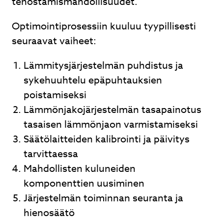
tehostamismahdollisuudet.
Optimointiprosessiin kuuluu tyypillisesti
seuraavat vaiheet:
Lämmitysjärjestelmän puhdistus ja
sykehuuhtelu epäpuhtauksien
poistamiseksi
Lämmönjakojärjestelmän tasapainotus
tasaisen lämmönjaon varmistamiseksi
Säätölaitteiden kalibrointi ja päivitys
tarvittaessa
Mahdollisten kuluneiden
komponenttien uusiminen
Järjestelmän toiminnan seuranta ja
hienosäätö