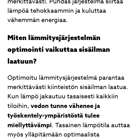
merkittävästi. Puhdas järjestelmä siirtää
lämpöä tehokkaammin ja kuluttaa
vähemmän energiaa.
Miten lämmitysjärjestelmän
optimointi vaikuttaa sisäilman
laatuun?
Optimoitu lämmitysjärjestelmä parantaa
merkittävästi kiinteistön sisäilman laatua.
Kun lämpö jakautuu tasaisesti kaikkiin
tiloihin,
vedon tunne vähenee ja
työskentely-ympäristöstä tulee
miellyttävämpi
. Tasainen lämpötila auttaa
myös ylläpitämään optimaalista