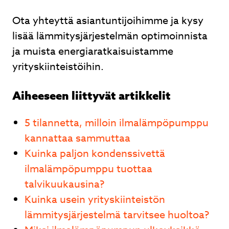
Ota yhteyttä asiantuntijoihimme ja kysy
lisää lämmitysjärjestelmän optimoinnista
ja muista energiaratkaisuistamme
yrityskiinteistöihin.
Aiheeseen liittyvät artikkelit
5 tilannetta, milloin ilmalämpöpumppu
kannattaa sammuttaa
Kuinka paljon kondenssivettä
ilmalämpöpumppu tuottaa
talvikuukausina?
Kuinka usein yrityskiinteistön
lämmitysjärjestelmä tarvitsee huoltoa?