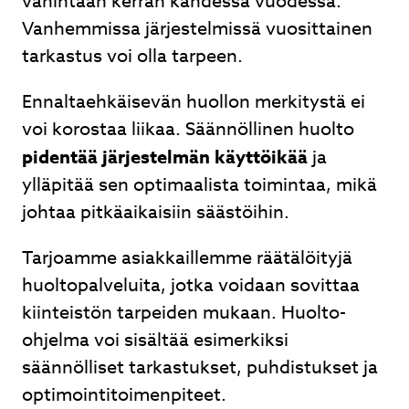
vähintään kerran kahdessa vuodessa.
Vanhemmissa järjestelmissä vuosittainen
tarkastus voi olla tarpeen.
Ennaltaehkäisevän huollon merkitystä ei
voi korostaa liikaa. Säännöllinen huolto
pidentää järjestelmän käyttöikää
ja
ylläpitää sen optimaalista toimintaa, mikä
johtaa pitkäaikaisiin säästöihin.
Tarjoamme asiakkaillemme räätälöityjä
huoltopalveluita, jotka voidaan sovittaa
kiinteistön tarpeiden mukaan. Huolto-
ohjelma voi sisältää esimerkiksi
säännölliset tarkastukset, puhdistukset ja
optimointitoimenpiteet.