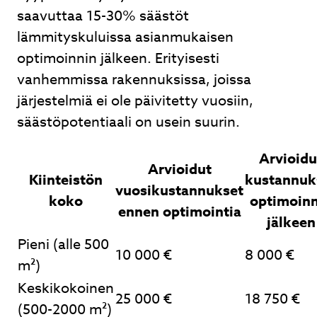
saavuttaa 15-30% säästöt
lämmityskuluissa asianmukaisen
optimoinnin jälkeen. Erityisesti
vanhemmissa rakennuksissa, joissa
järjestelmiä ei ole päivitetty vuosiin,
säästöpotentiaali on usein suurin.
Arvioidu
Arvioidut
Kiinteistön
kustannuk
vuosikustannukset
koko
optimoinn
ennen optimointia
jälkeen
Pieni (alle 500
10 000 €
8 000 €
m²)
Keskikokoinen
25 000 €
18 750 €
(500-2000 m²)