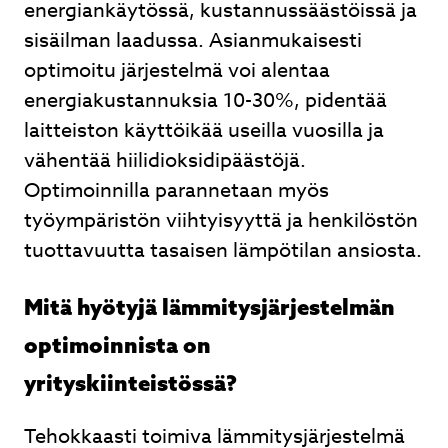
Lähetä
energiankäytössä, kustannussäästöissä ja
sisäilman laadussa. Asianmukaisesti
optimoitu järjestelmä voi alentaa
energiakustannuksia 10-30%, pidentää
Ilmalämpöpumpun asennus. Ammattitaitoinen
laitteiston käyttöikää useilla vuosilla ja
asentaja. Vanhaan rintamamiestaloon asennus.
vähentää hiilidioksidipäästöjä.
Ei voi kuin kehua. Olemme todella tyytyväisiä
Optimoinnilla parannetaan myös
Solvesin asentajaan. Sari ja Jari Väätänen
työympäristön viihtyisyyttä ja henkilöstön
Sari Turunen
tuottavuutta tasaisen lämpötilan ansiosta.
Mitä hyötyjä lämmitysjärjestelmän
Page
1
optimoinnista on
of
yrityskiinteistössä?
3
Tehokkaasti toimiva lämmitysjärjestelmä