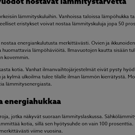
mavuodot nostavat lämmitystarvetta
korkeisiin lämmityskuluihin. Vanhoissa taloissa lämpöhukka t
eelliset eristykset voivat nostaa lämmityskuluja jopa 50 pro
staa energiankulutusta merkittävästi. Ovien ja ikkunoiden t
taa huomattavia lämpöhäviöitä. Ilmavuotojen kautta sisään tu
än kovemmin.
asta kotia. Vanhat ilmanvaihtojärjestelmät eivät pysty hy
ja kylmä ulkoilma tulee tilalle ilman lämmön kierrätystä. Mo
tia lämmitysenergiasta.
aa energiahukkaa
roja, jotka näkyvät suoraan lämmityslaskussa. Sähkölämmity
mmittää kotia, sillä sen hyötysuhde on vain 100 prosenttia.
erkittävästi viime vuosina.