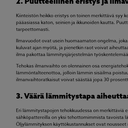
2. Puutteellinen eristys ja il
Kiinteistön heikko eristys on toinen merkittävä syy 
pääasiassa katon, seinien ja ikkunoiden kautta. Puutt
tarpeettomasti.
Ilmavuodot ovat usein huomaamaton ongelma, joka no
kuluvat ajan myötä, ja pienetkin raot voivat aiheut
ilma pakottaa lämmitysjärjestelmän työskentelemä
Tehokas ilmanvaihto on olennainen osa energiatehok
lämmöntalteenottoa, jolloin lämmin sisäilma poistuu 
ilmanvaihtoratkaisut voivat säästää jopa 30 prosent
3. Väärä lämmitystapa aiheutt
Eri lämmitystapojen tehokkuudessa on merkittäviä e
sähköpattereilla on yksi tehottomimmista tavoista lä
Öljylämmityksen käyttökustannukset ovat nousseet m