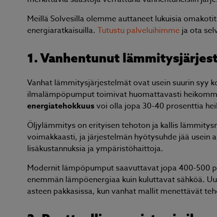
Meillä Solvesilla olemme auttaneet lukuisia omakoti
energiaratkaisuilla.
Tutustu palveluihimme
ja ota sel
1. Vanhentunut lämmitysjärjes
Vanhat lämmitysjärjestelmät ovat usein suurin syy kor
ilmalämpöpumput toimivat huomattavasti heikommall
energiatehokkuus
voi olla jopa 30-40 prosenttia hei
Öljylämmitys on erityisen tehoton ja kallis lämmitys
voimakkaasti, ja järjestelmän hyötysuhde jää usein al
lisäkustannuksia ja ympäristöhaittoja.
Modernit lämpöpumput saavuttavat jopa 400-500 pros
enemmän lämpöenergiaa kuin kuluttavat sähköä. Uud
asteen pakkasissa, kun vanhat mallit menettävät te