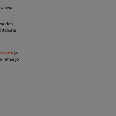
 olevia
kauden,
ttelusta
Ilmalämpöpumpun asennus. Ammattitaitoi
rintamamiestaloon asennus. Ei voi kuin ke
hteyttä
jo
tyytyväisiä Solvesin asentajaan. Sari ja Jar
ä rahaa jo
Sari Turunen