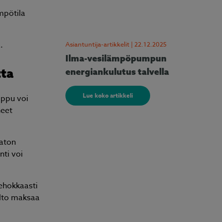
mpötila
.
Asiantuntija-artikkelit | 22.12.2025
Ilma-vesilämpöpumpun
tta
energiankulutus talvella
Lue koko artikkeli
mppu voi
neet
maton
ti voi
ehokkaasti
olto maksaa