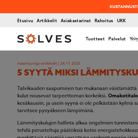
MUISTA ETTÄ ENSI KESÄNÄKIN TULEE
Etusivu
Artikkelit
Asiakastarinat
Rahoitus
UKK
Tuotteet
Palvelut
Yrit
Asiantuntija-artikkelit | 24.11.2025
5 SYYTÄ MIKSI LÄM­MI­TYS­
Talvikauden saapuminen tuo mukanaan väistämättä
kulut nousevat tarpeettoman korkeiksi.
Omakotitalo
kesäkausiin, ja usein syynä ei ole pelkästään kylmä sä
tarvitsee pysyäkseen lämpimänä.
Lämmityskulujen hallinta alkaa ongelmien tunnistami
tehdä perusteltuja päätöksiä kotisi energiatehokku
merkittäviä säästöjä verrattuna vanhentuneisiin järje