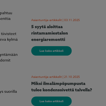
apahtuu
senttia
Asiantuntija-artikkelit | 03.11.2025
5 syytä aloittaa
rintamamiestalon
iivisteet
leva kylmä
energiaremontti
Lue koko artikkeli
ödyntämään
dernit
Asiantuntija-artikkelit | 21.10.2025
Miksi ilmalämpöpumpusta
tulee kondenssivettä talvella?
s suorilla
Lue koko artikkeli