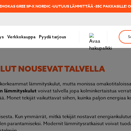
 HELTEET, LAITA JÄÄHDYTIN ASENNUKSEEN AJOISSA HYÖDYNTÄEN T
ys
Verkkokauppa
Pyydä tarjous
S
KU­LUT NOUSEVAT TALVELLA
 korkeammat lämmityskulut, mutta monissa omakotitaloiss
n lämmityskulut
voivat talvella jopa kolminkertaistua verra
ä. Monet tekijät vaikuttavat siihen, kuinka paljon energiaa ko
sesta. Kun ymmärrät, mitkä tekijät nostavat energiankulutust
uden parantamiseksi. Modernit lämmitysratkaisut voivat tuod
stelmiin.