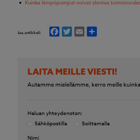
Kuinka lämpöpumput voivat alentaa toimistorake
Facebook
Twitter
Email
Share
Jaa artikkeli
LAITA MEILLE VIESTI!
Autamme mielellämme, kerro meille kuinka
Haluan yhteydenoton:
Sähköpostilla
Soittamalla
Nimi
*