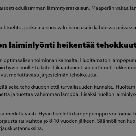
isesti edullisimman lämmitysratkaisun. Maaperän vakaa lä
ihtoehto, jonka asennus valmistuu usein kahdessa päivässä
on laiminlyönti heikentää tehokkuu
lmän optimaalisen toiminnan kannalta. Huoltamaton lämpöpu
n hyvin huollettu laite. Likaantuneet suodattimet, tukkeutu
vät merkittävästi järjestelmän tehokkuutta.
ärkeää sekä tehokkuuden että turvallisuuden kannalta. Huolta
etta ja tuottaa vähemmän lämpöä. Lisäksi huollon laiminlyön
kää merkittävästi. Hyvin huollettu lämpöpumppu voi toimia t
orjausta tai vaihtoa jo 8-10 vuoden jälkeen. Säännöllinen hu
rjauskustannuksina.