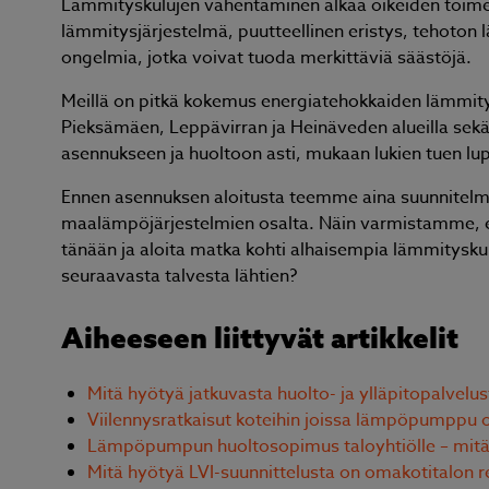
Lämmityskulujen vähentäminen alkaa oikeiden toime
lämmitysjärjestelmä, puutteellinen eristys, tehoton l
ongelmia, jotka voivat tuoda merkittäviä säästöjä.
Meillä on pitkä kokemus energiatehokkaiden lämmit
Pieksämäen, Leppävirran ja Heinäveden alueilla sek
asennukseen ja huoltoon asti, mukaan lukien tuen lu
tarjous, nopea toimitus ja
Ennen asennuksen aloitusta teemme aina suunnitelmie
Ilma
. Hyvät neuvot kaupan päälle.
maalämpöjärjestelmien osalta. Näin varmistamme, että 
tänään ja aloita matka kohti alhaisempia lämmitysku
seuraavasta talvesta lähtien?
Aiheeseen liittyvät artikkelit
Page
3
Mitä hyötyä jatkuvasta huolto- ja ylläpitopalvelu
of
Viilennysratkaisut koteihin joissa lämpöpumppu 
3
Lämpöpumpun huoltosopimus taloyhtiölle – mitä 
Mitä hyötyä LVI-suunnittelusta on omakotitalon 