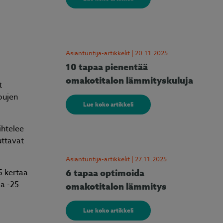
Asiantuntija-artikkelit | 20.11.2025
10 tapaa pienentää
omakotitalon lämmityskuluja
t
pujen
Lue koko artikkeli
ihtelee
uttavat
Asiantuntija-artikkelit | 27.11.2025
5 kertaa
6 tapaa optimoida
a -25
omakotitalon lämmitys
Lue koko artikkeli