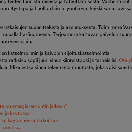
npiteiden tunnistamisesta ja toteuttamisesta. Vanhentunut
ämmitystapa ja huollon laiminlyönti ovat kaikki korjattavissa
Lähetä
ysratkaisujen suunnittelusta ja asennuksesta. Toimimme Var
ä muualla Itä-Suomessa. Tarjoamme kattavan palvelun suunni
paprosesseihin.
n katselmoinnin ja kaivojen sijoituskatselmointia
lämpöpumpun asennus. Hyvin meni kuten sovittiin. 👍
ratkaisu sopii juuri sinun kiinteistöösi ja tarpeisiisi.
Ota y
luja. Mikä estää sinua tekemästä muutosta, joka voisi säästä
Ossi Ruippo
sta on energiaremontin jälkeen?
on jo käytössä
se käytännössä tarkoittaa
remontissa