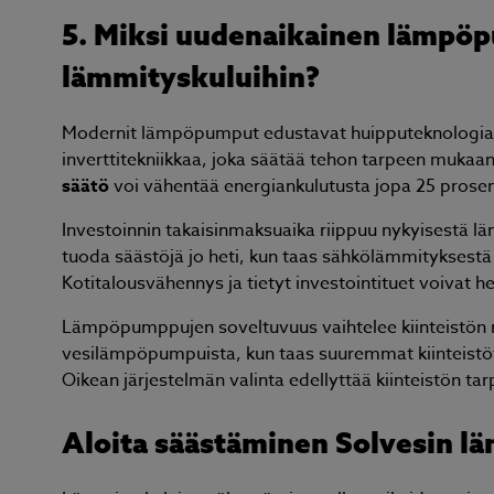
5. Miksi uudenaikainen lämpöp
lämmityskuluihin?
Modernit lämpöpumput edustavat huipputeknologia
inverttitekniikkaa, joka säätää tehon tarpeen mukaa
säätö
voi vähentää energiankulutusta jopa 25 prosen
Investoinnin takaisinmaksuaika riippuu nykyisestä l
tuoda säästöjä jo heti, kun taas sähkölämmityksestä 
Kotitalousvähennys ja tietyt investointituet voivat
Lämpöpumppujen soveltuvuus vaihtelee kiinteistön m
vesilämpöpumpuista, kun taas suuremmat kiinteistöt
Oikean järjestelmän valinta edellyttää kiinteistön ta
Aloita säästäminen Solvesin lä