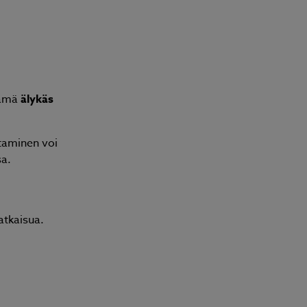
Tämä
älykäs
a
htaminen voi
sa.
atkaisua.