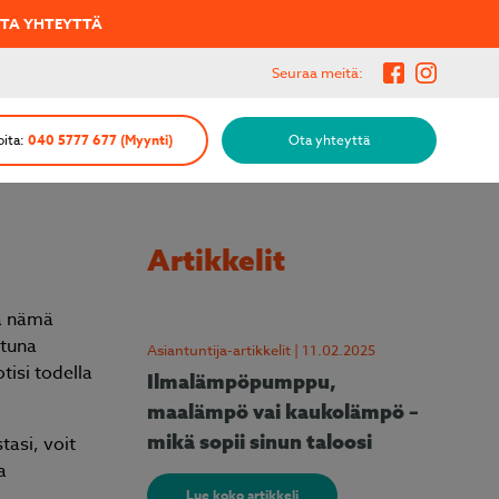
ALVEN KAMPPANJAHINTOJA!
OTA YHTEYTTÄ
Seuraa meitä:
oita:
040 5777 677 (Myynti)
Ota yhteyttä
Artikkelit
a nämä
ttuna
Asiantuntija-artikkelit | 11.02.2025
tisi todella
Ilmalämpöpumppu,
maalämpö vai kaukolämpö –
mikä sopii sinun taloosi
asi, voit
a
Lue koko artikkeli