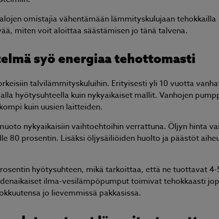
talojen omistajia vähentämään lämmityskulujaan tehokkailla
vää, miten voit aloittaa säästämisen jo tänä talvena.
telmä syö energiaa tehottomasti
keisiin talvilämmityskuluihin. Erityisesti yli 10 vuotta vanha
a hyötysuhteella kuin nykyaikaiset mallit. Vanhojen pump
kompi kuin uusien laitteiden.
muoto nykyaikaisiin vaihtoehtoihin verrattuna. Öljyn hinta va
le 80 prosentin. Lisäksi öljysäiliöiden huolto ja päästöt aihe
entin hyötysuhteen, mikä tarkoittaa, että ne tuottavat 4-
enaikaiset ilma-vesilämpöpumput toimivat tehokkaasti jop
hokkuutensa jo lievemmissä pakkasissa.