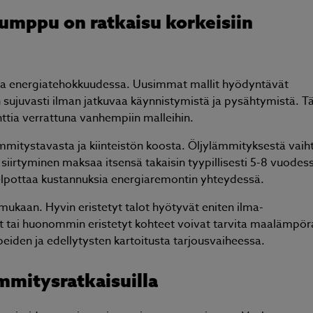
umppu on ratkaisu korkeisiin
a energiatehokkuudessa. Uusimmat mallit hyödyntävät
n sujuvasti ilman jatkuvaa käynnistymistä ja pysähtymistä. 
Jäikö sinulla kysyttävää?
ttia verrattuna vanhempiin malleihin.
Lähetä kysymyksesi helposti tämän lomakkeen avull
ämmitystavasta ja kiinteistön koosta. Öljylämmityksestä vai
niin vastaamme sinulle mahdollisimman pian!
siirtyminen maksaa itsensä takaisin tyypillisesti 5-8 vuodes
 helpottaa kustannuksia energiaremontin yhteydessä.
ukaan. Hyvin eristetyt talot hyötyvät eniten ilma-
 tai huonommin eristetyt kohteet voivat tarvita maalämpör
rpeiden ja edellytysten kartoitusta tarjousvaiheessa.
mmitysratkaisuilla