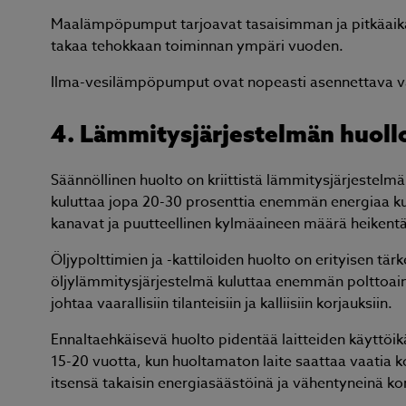
Maalämpöpumput tarjoavat tasaisimman ja pitkäaika
takaa tehokkaan toiminnan ympäri vuoden.
Ilma-vesilämpöpumput ovat nopeasti asennettava va
4. Lämmitysjärjestelmän huoll
Säännöllinen huolto on kriittistä lämmitysjärjeste
kuluttaa jopa 20-30 prosenttia enemmän energiaa kui
kanavat ja puutteellinen kylmäaineen määrä heikentä
Öljypolttimien ja -kattiloiden huolto on erityisen t
öljylämmitysjärjestelmä kuluttaa enemmän polttoain
johtaa vaarallisiin tilanteisiin ja kalliisiin korjauksiin.
Ennaltaehkäisevä huolto pidentää laitteiden käyttöi
15-20 vuotta, kun huoltamaton laite saattaa vaatia k
itsensä takaisin energiasäästöinä ja vähentyneinä ko