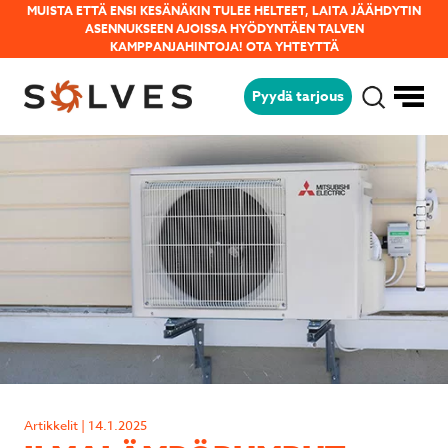
MUISTA ETTÄ ENSI KESÄNÄKIN TULEE HELTEET, LAITA JÄÄHDYTIN
ASENNUKSEEN AJOISSA HYÖDYNTÄEN TALVEN
KAMPPANJAHINTOJA!
OTA YHTEYTTÄ
Pyydä tarjous
Jäikö sinulla kysyttävää?
Lähetä kysymyksesi helposti tämän
lomakkeen avulla niin vastaamme sinulle
mahdollisimman pian!
Artikkelit | 14.1.2025