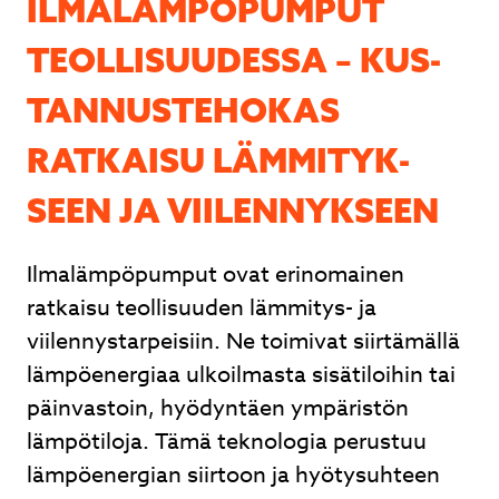
IL­MA­LÄM­PÖ­PUM­PUT
Lähetä
TEOL­LI­SUU­DES­SA – KUS­
TAN­NUS­TE­HO­KAS
RATKAISU LÄM­MI­TYK­
Ilmalämpöpumpun asennus.
Ammattitaitoinen asentaja. Vanhaan
SEEN JA VII­LEN­NYK­SEEN
rintamamiestaloon asennus. Ei voi kuin
kehua. Olemme todella tyytyväisiä Solvesin
asentajaan. Sari ja Jari Väätänen
Ilmalämpöpumput ovat erinomainen
ratkaisu teollisuuden lämmitys- ja
Sari Turunen
viilennystarpeisiin. Ne toimivat siirtämällä
lämpöenergiaa ulkoilmasta sisätiloihin tai
Page
päinvastoin, hyödyntäen ympäristön
1
lämpötiloja. Tämä teknologia perustuu
of
lämpöenergian siirtoon ja hyötysuhteen
3