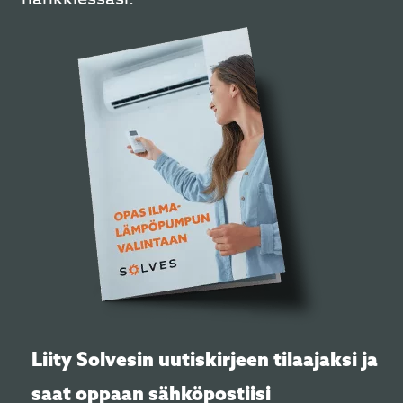
Liity Solvesin uutiskirjeen tilaajaksi ja
saat oppaan sähköpostiisi