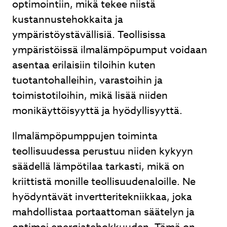
optimointiin, mikä tekee niistä
kustannustehokkaita ja
ympäristöystävällisiä. Teollisissa
ympäristöissä ilmalämpöpumput voidaan
asentaa erilaisiin tiloihin kuten
tuotantohalleihin, varastoihin ja
toimistotiloihin, mikä lisää niiden
monikäyttöisyyttä ja hyödyllisyyttä.
Ilmalämpöpumppujen toiminta
teollisuudessa perustuu niiden kykyyn
säädellä lämpötilaa tarkasti, mikä on
kriittistä monille teollisuudenaloille. Ne
hyödyntävät invertteritekniikkaa, joka
mahdollistaa portaattoman säätelyn ja