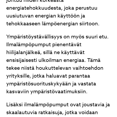
johtuu niiden korkeasta
energiatehokkuudesta, joka perustuu
uusiutuvan energian käyttöön ja
tehokkaaseen lämpöenergian siirtoon.
Ympäristöystävällisyys on myös suuri etu.
Ilmalämpöpumput pienentävät
hiilijalanjälkeä, sillä ne käyttävät
ensisijaisesti ulkoilman energiaa. Tämä
tekee niistä houkuttelevan vaihtoehdon
yrityksille, jotka haluavat parantaa
ympäristösuorituskykyään ja vastata
kasvaviin ympäristövaatimuksiin.
Lisäksi ilmalämpöpumput ovat joustavia ja
skaalautuvia ratkaisuja, jotka voidaan