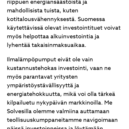
riippuen energiansäästöistä ja
mahdollisista tuista, kuten
kotitalousvähennyksestä. Suomessa
käytettävissä olevat investointituet voivat
myös helpottaa alkuinvestointia ja
lyhentää takaisinmaksuaikaa.
Ilmalämpöpumput eivät ole vain
kustannustehokas investointi, vaan ne
myös parantavat yritysten
ympäristöystävällisyyttä ja
energiatehokkuutta, mikä voi olla tärkeä
kilpailuetu nykypäivän markkinoilla. Me
Solvesilla olemme valmiina auttamaan
teollisuuskumppaneitamme navigoimaan
näissä investoinneissa ja löytämään