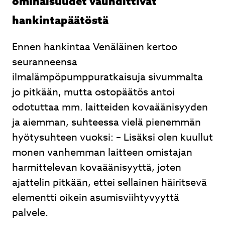
ominaisuudet vauhdittivat
hankintapäätöstä
Ennen hankintaa Venäläinen kertoo
seuranneensa
ilmalämpöpumppuratkaisuja sivummalta
jo pitkään, mutta ostopäätös antoi
odotuttaa mm. laitteiden kovaäänisyyden
ja aiemman, suhteessa vielä pienemmän
hyötysuhteen vuoksi: – Lisäksi olen kuullut
monen vanhemman laitteen omistajan
harmittelevan kovaäänisyyttä, joten
ajattelin pitkään, ettei sellainen häiritsevä
elementti oikein asumisviihtyvyyttä
palvele.