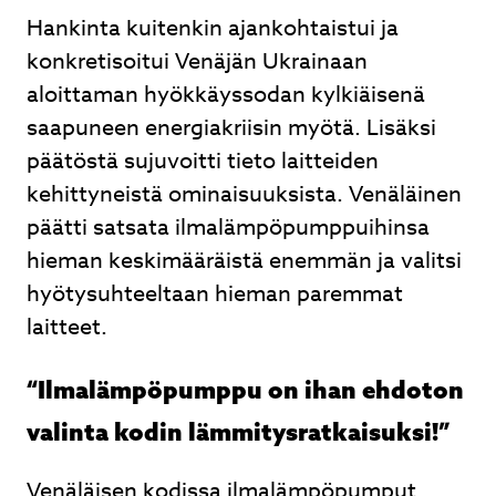
Hankinta kuitenkin ajankohtaistui ja
konkretisoitui Venäjän Ukrainaan
aloittaman hyökkäyssodan kylkiäisenä
saapuneen energiakriisin myötä. Lisäksi
päätöstä sujuvoitti tieto laitteiden
kehittyneistä ominaisuuksista. Venäläinen
päätti satsata ilmalämpöpumppuihinsa
hieman keskimääräistä enemmän ja valitsi
hyötysuhteeltaan hieman paremmat
laitteet.
“Ilmalämpöpumppu on ihan ehdoton
valinta kodin lämmitysratkaisuksi!”
Venäläisen kodissa ilmalämpöpumput