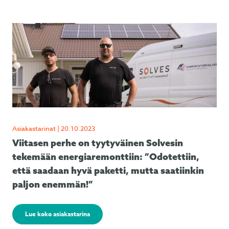
Asiakastarinat | 20.10.2023
Viitasen perhe on tyytyväinen Solvesin
tekemään energiaremonttiin: ”Odotettiin,
että saadaan hyvä paketti, mutta saatiinkin
paljon enemmän!”
Lue koko asiakastarina