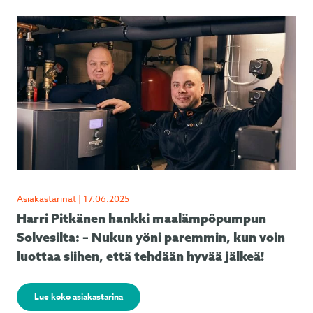
Asiakastarinat | 17.06.2025
Harri Pitkänen hankki maalämpöpumpun
Solvesilta: – Nukun yöni paremmin, kun voin
luottaa siihen, että tehdään hyvää jälkeä!
Lue koko asiakastarina