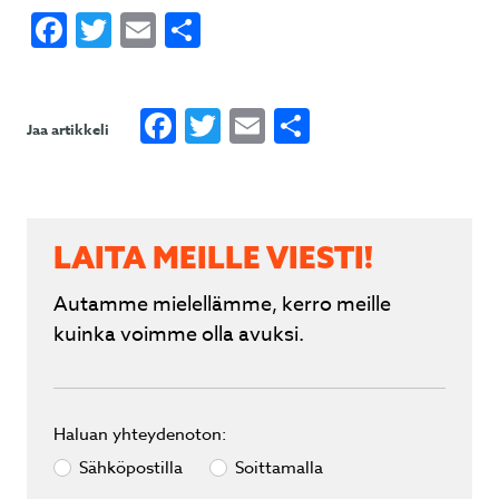
Facebook
Twitter
Email
Share
Facebook
Twitter
Email
Share
Jaa artikkeli
LAITA MEILLE VIESTI!
Autamme mielellämme, kerro meille
kuinka voimme olla avuksi.
Haluan yhteydenoton:
Sähköpostilla
Soittamalla