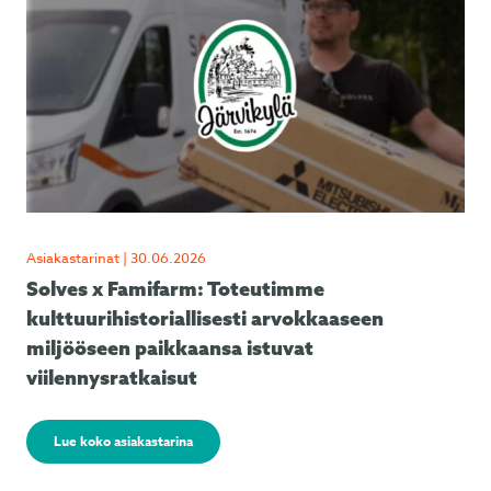
Asiakastarinat | 30.06.2026
Solves x Famifarm: Toteutimme
kulttuurihistoriallisesti arvokkaaseen
miljööseen paikkaansa istuvat
viilennysratkaisut
Lue koko asiakastarina