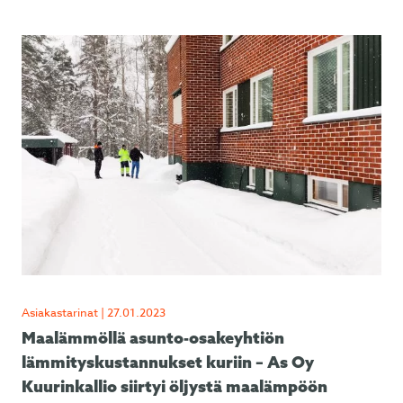
Asiakastarinat | 27.01.2023
Maalämmöllä asunto-osakeyhtiön
lämmityskustannukset kuriin – As Oy
Kuurinkallio siirtyi öljystä maalämpöön