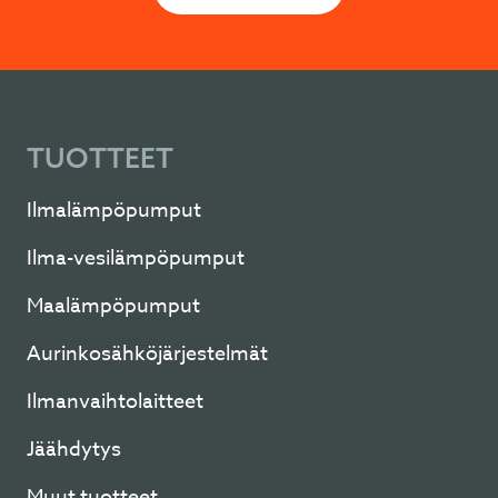
TUOTTEET
Ilmalämpöpumput
Ilma-vesilämpöpumput
Maalämpöpumput
Aurinkosähköjärjestelmät
Ilmanvaihtolaitteet
Jäähdytys
Muut tuotteet