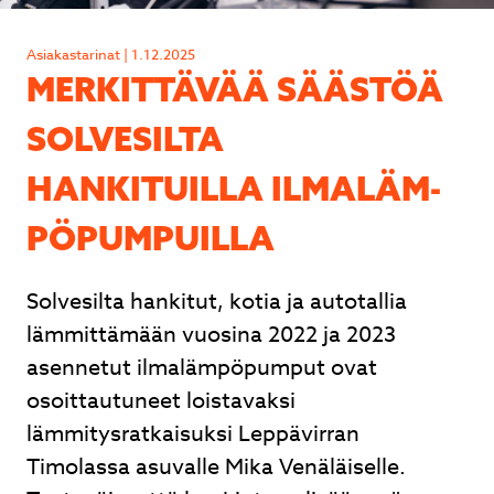
Lähetä
Asiakastarinat | 1.12.2025
MERKITTÄVÄÄ SÄÄSTÖÄ
SOLVESILTA
HANKITUILLA IL­MA­LÄM­
Ilmalämpöpumpusta nopea tarjous, nopea
toimitus ja ammattitaitoinen asennus. Hyvät
PÖ­PUM­PUIL­LA
neuvot kaupan päälle.
Juhani Kuntsi
Solvesilta hankitut, kotia ja autotallia
lämmittämään vuosina 2022 ja 2023
asennetut ilmalämpöpumput ovat
osoittautuneet loistavaksi
Page
2
lämmitysratkaisuksi Leppävirran
of
Timolassa asuvalle Mika Venäläiselle.
3