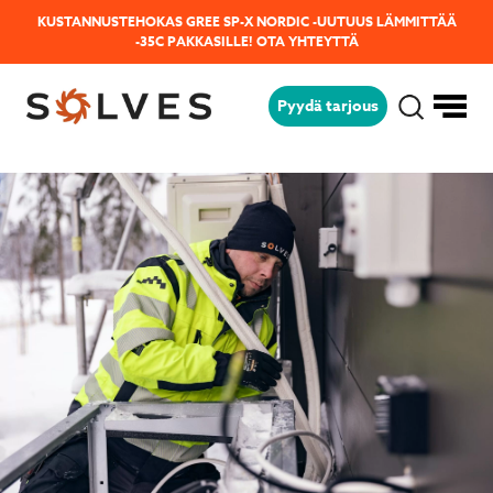
KUSTANNUSTEHOKAS GREE SP-X NORDIC -UUTUUS LÄMMITTÄÄ
-35C PAKKASILLE!
OTA YHTEYTTÄ
Pyydä tarjous
Jäikö sinulla kysyttävää?
Lähetä kysymyksesi helposti tämän
lomakkeen avulla niin vastaamme sinulle
mahdollisimman pian!