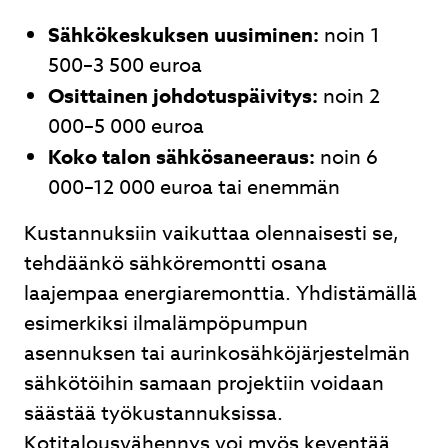
Sähkökeskuksen uusiminen:
noin 1
500–3 500 euroa
Osittainen johdotuspäivitys:
noin 2
000–5 000 euroa
Koko talon sähkösaneeraus:
noin 6
000–12 000 euroa tai enemmän
Kustannuksiin vaikuttaa olennaisesti se,
tehdäänkö sähköremontti osana
laajempaa energiaremonttia. Yhdistämällä
esimerkiksi ilmalämpöpumpun
asennuksen tai aurinkosähköjärjestelmän
sähkötöihin samaan projektiin voidaan
säästää työkustannuksissa.
Kotitalousvähennys voi myös keventää