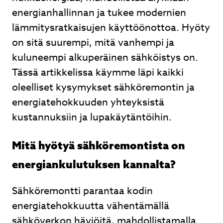
energianhallinnan ja tukee modernien
Lähetä
lämmitysratkaisujen käyttöönottoa. Hyöty
on sitä suurempi, mitä vanhempi ja
kuluneempi alkuperäinen sähköistys on.
Tässä artikkelissa käymme läpi kaikki
Ilmalämpöpumpusta nopea tarjous, nopea
oleelliset kysymykset sähköremontin ja
toimitus ja ammattitaitoinen asennus. Hyvät
energiatehokkuuden yhteyksistä
neuvot kaupan päälle.
kustannuksiin ja lupakäytäntöihin.
Juhani Kuntsi
Mitä hyötyä sähköremontista on
energiankulutuksen kannalta?
Page
Sähköremontti parantaa kodin
2
energiatehokkuutta vähentämällä
of
3
sähköverkon häviöitä, mahdollistamalla