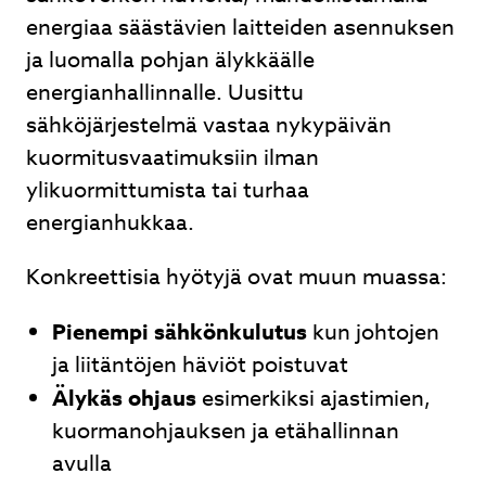
energiaa säästävien laitteiden asennuksen
ja luomalla pohjan älykkäälle
energianhallinnalle. Uusittu
sähköjärjestelmä vastaa nykypäivän
kuormitusvaatimuksiin ilman
ylikuormittumista tai turhaa
energianhukkaa.
Konkreettisia hyötyjä ovat muun muassa:
Pienempi sähkönkulutus
kun johtojen
ja liitäntöjen häviöt poistuvat
Älykäs ohjaus
esimerkiksi ajastimien,
kuormanohjauksen ja etähallinnan
avulla