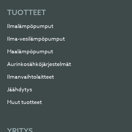
TUOTTEET
Ilmalämpöpumput
Ilma-vesilämpöpumput
Maalämpöpumput
Aurinkosähköjärjestelmät
Ilmanvaihtolaitteet
Jäähdytys
Muut tuotteet
YRITYS