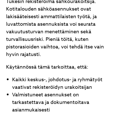
Tukesin rekisteröimä sähköurakoitsija.
Kotitalouden sähköasennukset ovat
lakisääteisesti ammattilaisten työtä, ja
luvattomista asennuksista voi seurata
vakuutusturvan menettäminen sekä
turvallisuusriski. Pieniä töitä, kuten
pistorasioiden vaihtoa, voi tehdä itse vain
hyvin rajatusti.
Käytännössä tämä tarkoittaa, että:
Kaikki keskus-, johdotus- ja ryhmätyöt
vaativat rekisteröidyn urakoitsijan
Valmistuneet asennukset on
tarkastettava ja dokumentoitava
asianmukaisesti