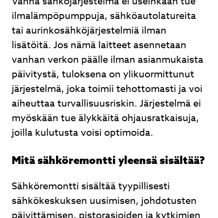
Vanha sähköjärjestelmä ei useinkaan tue
ilmalämpöpumppuja, sähköautolatureita
tai aurinkosähköjärjestelmiä ilman
lisätöitä. Jos nämä laitteet asennetaan
vanhan verkon päälle ilman asianmukaista
päivitystä, tuloksena on ylikuormittunut
järjestelmä, joka toimii tehottomasti ja voi
aiheuttaa turvallisuusriskin. Järjestelmä ei
myöskään tue älykkäitä ohjausratkaisuja,
joilla kulutusta voisi optimoida.
Mitä sähköremontti yleensä sisältää?
Sähköremontti sisältää tyypillisesti
sähkökeskuksen uusimisen, johdotusten
päivittämisen, pistorasioiden ja kytkimien