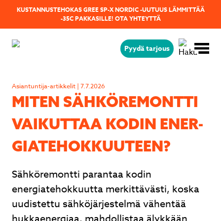
KUSTANNUSTEHOKAS GREE SP-X NORDIC -UUTUUS LÄMMITTÄÄ
-35C PAKKASILLE!
OTA YHTEYTTÄ
Pyydä tarjous
Jäikö sinulla kysyttävää?
Lähetä kysymyksesi helposti tämän
Asiantuntija-artikkelit | 7.7.2026
lomakkeen avulla niin vastaamme sinulle
MITEN SÄH­KÖ­RE­MONT­TI
mahdollisimman pian!
VAIKUTTAA KODIN ENER­
GIA­TE­HOK­KUU­TEEN?
Sähköremontti parantaa kodin
energiatehokkuutta merkittävästi, koska
uudistettu sähköjärjestelmä vähentää
hukkaenergiaa, mahdollistaa älykkään