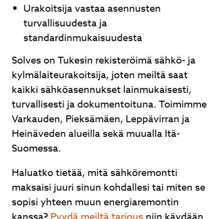
Urakoitsija vastaa asennusten
turvallisuudesta ja
standardinmukaisuudesta
Solves on Tukesin rekisteröimä sähkö- ja
kylmälaiteurakoitsija, joten meiltä saat
kaikki sähköasennukset lainmukaisesti,
turvallisesti ja dokumentoituna. Toimimme
Varkauden, Pieksämäen, Leppävirran ja
Heinäveden alueilla sekä muualla Itä-
Suomessa.
Haluatko tietää, mitä sähköremontti
maksaisi juuri sinun kohdallesi tai miten se
sopisi yhteen muun energiaremontin
kanssa?
Pyydä meiltä tarjous
niin käydään