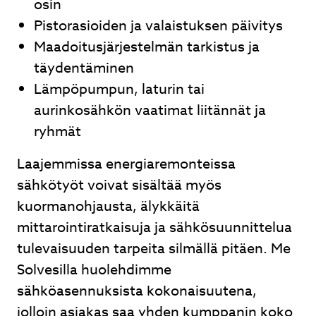
osin
Pistorasioiden ja valaistuksen päivitys
Maadoitusjärjestelmän tarkistus ja
täydentäminen
Lämpöpumpun, laturin tai
aurinkosähkön vaatimat liitännät ja
ryhmät
Laajemmissa energiaremonteissa
sähkötyöt voivat sisältää myös
kuormanohjausta, älykkäitä
mittarointiratkaisuja ja sähkösuunnittelua
tulevaisuuden tarpeita silmällä pitäen. Me
Solvesilla huolehdimme
sähköasennuksista kokonaisuutena,
jolloin asiakas saa yhden kumppanin koko