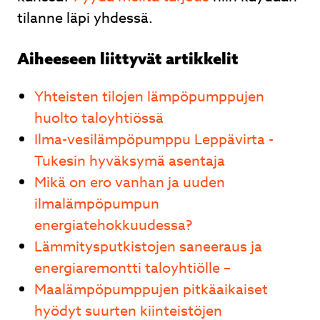
tilanne läpi yhdessä.
Aiheeseen liittyvät artikkelit
Yhteisten tilojen lämpöpumppujen
huolto taloyhtiössä
Ilma-vesilämpöpumppu Leppävirta -
Tukesin hyväksymä asentaja
Mikä on ero vanhan ja uuden
ilmalämpöpumpun
energiatehokkuudessa?
Lämmitysputkistojen saneeraus ja
energiaremontti taloyhtiölle –
Maalämpöpumppujen pitkäaikaiset
hyödyt suurten kiinteistöjen