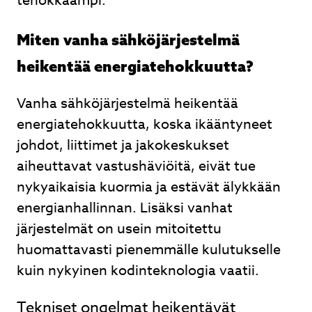
tehokkaampi.
Miten vanha sähköjärjestelmä
heikentää energiatehokkuutta?
Vanha sähköjärjestelmä heikentää
energiatehokkuutta, koska ikääntyneet
johdot, liittimet ja jakokeskukset
aiheuttavat vastushäviöitä, eivät tue
nykyaikaisia kuormia ja estävät älykkään
energianhallinnan. Lisäksi vanhat
järjestelmät on usein mitoitettu
huomattavasti pienemmälle kulutukselle
kuin nykyinen kodinteknologia vaatii.
Tekniset ongelmat heikentävät