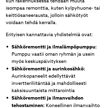
kun rakennuksessa tehdään muuta
isompaa remonttia, kuten kylpyhuone- tai
keittiösaneerausta, jolloin sähkötyöt
voidaan tehdä kerralla.
Erityisen kannattavia yhdistelmiä ovat:
Sähköremontti ja ilmalämpöpumppu:
Pumppu vaatii oman ryhmän ja usein
myös keskuspäivityksen
Sähköremontti ja aurinkosähkö:
Aurinkopaneelit edellyttävät
invertteriliitäntää ja mahdollisesti
kaksisuuntaista mittarointia
Sähköremontti ja ilmanvaihdon
tehostaminen:
Koneellinen ilmanvaihto