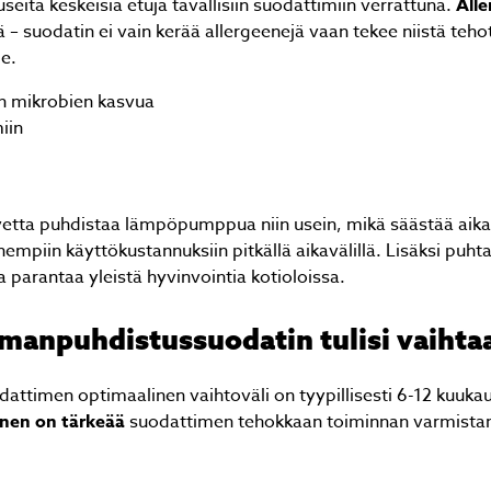
eita keskeisiä etuja tavallisiin suodattimiin verrattuna.
Alle
– suodatin ei vain kerää allergeenejä vaan tekee niistä teho
le.
en mikrobien kasvua
iin
tta puhdistaa lämpöpumppua niin usein, mikä säästää aikaa
piin käyttökustannuksiin pitkällä aikavälillä. Lisäksi puh
 parantaa yleistä hyvinvointia kotioloissa.
lmanpuhdistussuodatin tulisi vaihta
timen optimaalinen vaihtoväli on tyypillisesti 6-12 kuukau
inen on tärkeää
suodattimen tehokkaan toiminnan varmistam