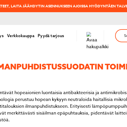
ELTEET, LAITA JÄÄHDYTIN ASENNUKSEEN AJOISSA HYÖDYNTÄEN TAL
ys
Verkkokauppa
Pyydä tarjous
S
AN­PUH­DIS­TUS­SUO­DA­TIN TOIMI
vät hopeaionien luontaisia antibakteerisia ja antimikrobis
logia perustuu hopean kykyyn neutraloida haitallisia mikro
kotitalouksien ilmanpuhdistukseen. Erityisesti lämpöpumppuih
t merkittävästi sisäilman epäpuhtauksia, pidentävät laitte
stöä.