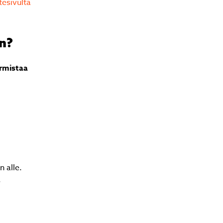
tesivulta
n?
rmistaa
a
 alle.
.