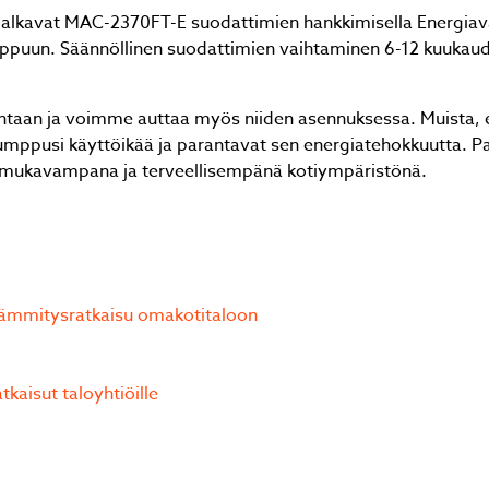
 alkavat MAC-2370FT-E suodattimien hankkimisella Energiav
puun. Säännöllinen suodattimien vaihtaminen 6-12 kuukaud
intaan ja voimme auttaa myös niiden asennuksessa. Muista, 
umppusi käyttöikää ja parantavat sen energiatehokkuutta. 
in mukavampana ja terveellisempänä kotiympäristönä.
ämmitysratkaisu omakotitaloon
kaisut taloyhtiöille