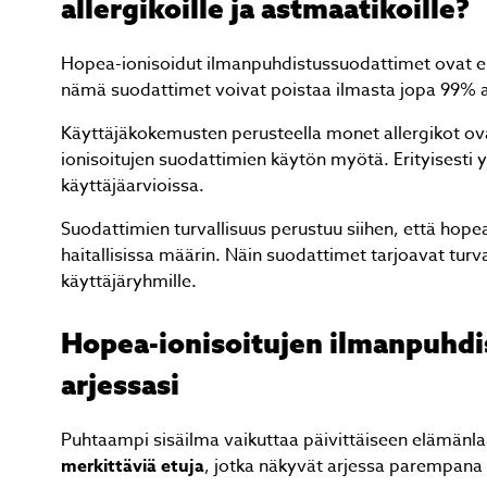
allergikoille ja astmaatikoille?
Hopea-ionisoidut ilmanpuhdistussuodattimet ovat e
nämä suodattimet voivat poistaa ilmasta jopa 99% all
Käyttäjäkokemusten perusteella monet allergikot ov
ionisoitujen suodattimien käytön myötä. Erityisesti 
käyttäjäarvioissa.
tarjous, nopea toimitus ja
Ilma
. Hyvät neuvot kaupan päälle.
Suodattimien turvallisuus perustuu siihen, että hope
haitallisissa määrin. Näin suodattimet tarjoavat tur
käyttäjäryhmille.
Hopea-ionisoitujen ilmanpuhd
Page
arjessasi
3
of
3
Puhtaampi sisäilma vaikuttaa päivittäiseen elämänl
merkittäviä etuja
, jotka näkyvät arjessa parempana 