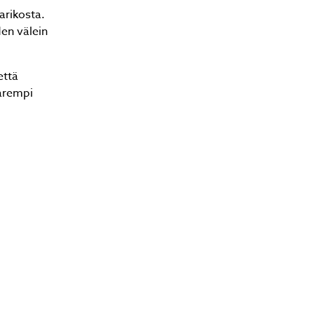
arikosta.
en välein
että
Parempi