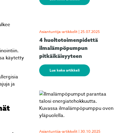
ulkee
Asiantuntija-artikkelit | 25.07.2025
4 huoltotoimenpidettä
ilmalämpöpumpun
nointiin.
pitkäikäisyyteen
sa käytetty
Lue koko artikkeli
llergisia
juja ja
mät
Asiantuntija-artikkelit | 30.10.2025