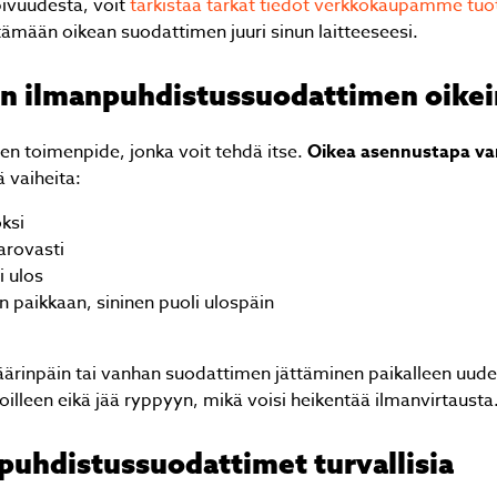
ivuudesta, voit
tarkistaa tarkat tiedot verkkokaupamme tuo
ytämään oikean suodattimen juuri sinun laitteeseesi.
un ilmanpuhdistussuodattimen oikei
n toimenpide, jonka voit tehdä itse.
Oikea asennustapa va
Jäikö sinulla kysyttävää?
 vaiheita:
ksi
Lähetä kysymyksesi helposti tämän lomakkeen avull
arovasti
niin vastaamme sinulle mahdollisimman pian!
i ulos
paikkaan, sininen puoli ulospäin
ärinpäin tai vanhan suodattimen jättäminen paikalleen uuden
illeen eikä jää ryppyyn, mikä voisi heikentää ilmanvirtausta
puhdistussuodattimet turvallisia