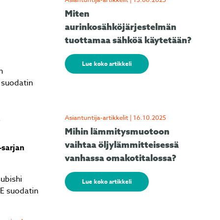
Miten
aurinkosähköjärjestelmän
tuottamaa sähköä käytetään?
Lue koko artikkeli
n
 suodatin
Asiantuntija-artikkelit | 16.10.2025
?
Mihin lämmitysmuotoon
vaihtaa öljylämmitteisessä
-sarjan
vanhassa omakotitalossa?
ubishi
Lue koko artikkeli
-E suodatin