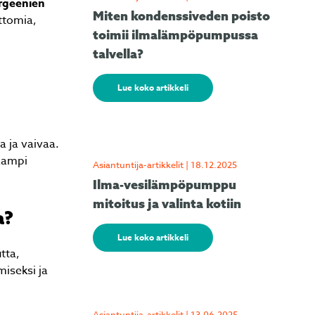
rgeenien
Miten kondenssiveden poisto
ttomia,
toimii ilmalämpöpumpussa
talvella?
Lue koko artikkeli
 ja vaivaa.
taampi
Asiantuntija-artikkelit | 18.12.2025
Ilma-vesilämpöpumppu
mitoitus ja valinta kotiin
a?
Lue koko artikkeli
tta,
iseksi ja
Asiantuntija-artikkelit | 13.06.2025