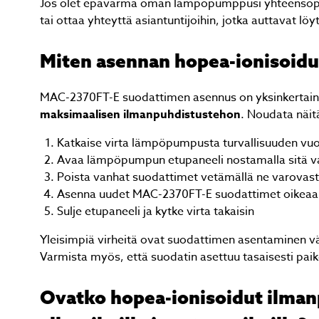
Jos olet epävarma oman lämpöpumppusi yhteensop
tai ottaa yhteyttä asiantuntijoihin, jotka auttavat lö
Miten asennan hopea-ionisoid
MAC-2370FT-E suodattimen asennus on yksinkertaine
maksimaalisen ilmanpuhdistustehon
. Noudata näitä
Katkaise virta lämpöpumpusta turvallisuuden vuo
Avaa lämpöpumpun etupaneeli nostamalla sitä v
Poista vanhat suodattimet vetämällä ne varovast
Asenna uudet MAC-2370FT-E suodattimet oikeaan 
Sulje etupaneeli ja kytke virta takaisin
Yleisimpiä virheitä ovat suodattimen asentaminen vä
Varmista myös, että suodatin asettuu tasaisesti paiko
Ovatko hopea-ionisoidut ilman