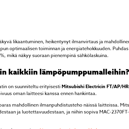
äkyvä likaantuminen, heikentynyt ilmanvirtaus ja mahdolline
mpun optimaalisen toiminnan ja energiatehokkuuden. Puhdas
%, mikä näkyy suoraan pienempinä sähkölaskuina.
tin kaikkiin lämpöpumppumalleihin
n on suunniteltu erityisesti
Mitsubishi Electricin FT/AP/HR
ivuus oman laitteesi kanssa ennen hankintaa.
aras mahdollinen ilmanpuhdistusteho näissä laitteissa. Mits
uudestaan ja luotettavuudestaan, ja niihin sopiva MAC-2370FT