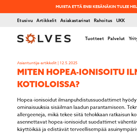
MUISTA ETTÄ ENSI KESÄNÄKIN TULEE H
Etusivu
Artikkelit
Asiakastarinat
Rahoitus
UKK
Tuotteet
Palvelut
Yrit
Asiantuntija-artikkelit | 12.5.2025
MITEN HOPEA-IONISOITU IL­M
KOTIOLOISSA?
Hopea-ionisoidut ilmanpuhdistussuodattimet hyödyntä
ominaisuuksia sisäilman laadun parantamiseen. Tekno
allergeeneja, mikä tekee siitä tehokkaan ratkaisun 
asennettavat hopea-ionisoidut suodattimet vähentävä
käyttöikää ja edistävät terveellisempää asuinympäri