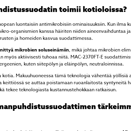
distussuodatin toimii kotioloissa?
pean luontaisiin antimikrobisiin ominaisuuksiin. Kun ilma k
mikro-organismien kanssa häiriten niiden aineenvaihduntaa ja
virusten ja homeiden kasvua suodattimessa.
nittyä mikrobien soluseinämiin
, mikä johtaa mikrobien elimi
n myös aktiivisesti tuhoaa niitä. MAC-2370FT-E suodattimis
ergeenien, kuten siitepölyn ja eläinpölyn, neutraloinnissa.
la kotia. Makuuhuoneessa tämä teknologia vähentää yöllisiä a
a keittiössä se auttaa poistamaan ruoanlaitosta syntyneitä ha
ikä tekee teknologiasta kustannustehokkaan ratkaisun.
ilmanpuhdistussuodattimen tärkeim