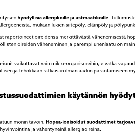
Lähetä
rityisen
hyödyllisiä allergikoille ja astmaatikoille
. Tutkimus
ergeeneista, mukaan lukien siitepöly, eläinpöly ja pölypunki
at raportoineet oireidensa merkittävästä vähenemisestä ho
yöllisten oireiden väheneminen ja parempi unenlaatu on main
lämpöpumpun asennus. Hyvin meni kuten sovittiin. 👍
a-ionit vaikuttavat vain mikro-organismeihin, eivätkä vapau
Ossi Ruippo
vallisen ja tehokkaan ratkaisun ilmanlaadun parantamiseen my
istussuodattimien käytännön hyödy
aatuun monin tavoin.
Hopea-ionisoidut suodattimet tarjoav
hyvinvointina ja vähentyneinä allergiaoireina.