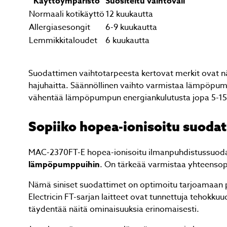
Käyttöympäristö
Suositeltu vaihtoväli
Normaali kotikäyttö
12 kuukautta
Allergiasesongit
6-9 kuukautta
Lemmikkitaloudet
6 kuukautta
Suodattimen vaihtotarpeesta kertovat merkit ovat n
hajuhaitta. Säännöllinen vaihto varmistaa lämpöpu
vähentää lämpöpumpun energiankulutusta jopa 5-15
Sopiiko hopea-ionisoitu suoda
MAC-2370FT-E hopea-ionisoitu ilmanpuhdistussuodati
lämpöpumppuihin
. On tärkeää varmistaa yhteensop
Nämä siniset suodattimet on optimoitu tarjoamaan p
Electricin FT-sarjan laitteet ovat tunnettuja tehokk
täydentää näitä ominaisuuksia erinomaisesti.