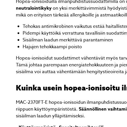
Hopea-ionisoiduilla ilmanpuhdistussuodattimilla on us
neutralointikyky
on yksi merkittävimmistä hyödyistä 
mikä on erityisen tärkeää allergikoille ja astmaatikoil
Tehokas antimikrobinen vaikutus estää haitallist
Pidempi käyttöikä verrattuna tavallisiin suodattim
Sisäilman laadun merkittävä parantaminen
Hajujen tehokkaampi poisto
Hopea-ionisoidut suodattimet vähentävät myös tarve
Tämä johtaa parempaan energiatehokkuuteen ja pienem
sisäilma voi auttaa vähentämään hengitystieoireita ja
Kuinka usein hopea-ionisoitu i
MAC-2370FT-E hopea-ionisoidun ilmanpuhdistussuodat
riippuen käyttöympäristöstä.
Säännöllinen vaihtam
sisäilman laadun ylläpitämiseksi.