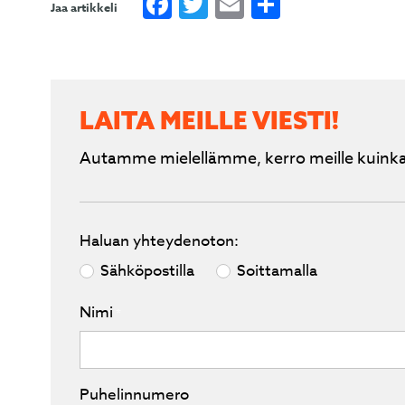
Facebook
Twitter
Email
Share
Jaa artikkeli
LAITA MEILLE VIESTI!
Autamme mielellämme, kerro meille kuinka
Haluan yhteydenoton:
Sähköpostilla
Soittamalla
Nimi
*
Puhelinnumero