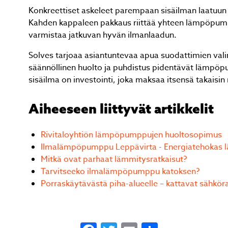
Konkreettiset askeleet parempaan sisäilman laatuun
Kahden kappaleen pakkaus riittää yhteen lämpöpump
varmistaa jatkuvan hyvän ilmanlaadun.
Solves tarjoaa asiantuntevaa apua suodattimien val
säännöllinen huolto ja puhdistus pidentävät lämpöp
sisäilma on investointi, joka maksaa itsensä takais
Aiheeseen liittyvät artikkelit
Rivitaloyhtiön lämpöpumppujen huoltosopimus
Ilmalämpöpumppu Leppävirta - Energiatehokas l
Mitkä ovat parhaat lämmitysratkaisut?
Tarvitseeko ilmalämpöpumppu katoksen?
Porraskäytävästä piha-alueelle – kattavat sähkörat