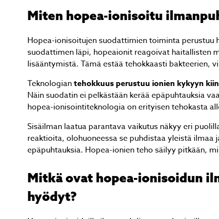
Miten hopea-ionisoitu ilmanpuh
Hopea-ionisoitujen suodattimien toiminta perustuu ho
suodattimen läpi, hopeaionit reagoivat haitallisten 
lisääntymistä. Tämä estää tehokkaasti bakteerien, 
Teknologian
tehokkuus perustuu ionien kykyyn kiin
Näin suodatin ei pelkästään kerää epäpuhtauksia vaa
hopea-ionisointiteknologia on erityisen tehokasta all
Sisäilman laatua parantava vaikutus näkyy eri puolil
reaktioita, olohuoneessa se puhdistaa yleistä ilmaa j
epäpuhtauksia. Hopea-ionien teho säilyy pitkään, m
Mitkä ovat hopea-ionisoidun 
hyödyt?