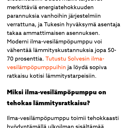
merkittäviä energiatehokkuuden
Lähetä
parannuksia vanhoihin järjestelmiin
verrattuna, ja Tukesin hyväksymä asentaja
takaa ammattimaisen asennuksen.
Moderni ilma-vesilämpöpumppu voi
Ilmalämpöpumpusta nopea tarjous, nopea
vähentää lämmityskustannuksia jopa 50-
toimitus ja ammattitaitoinen asennus. Hyvät
70 prosenttia.
Tutustu Solvesin ilma-
neuvot kaupan päälle.
vesilämpöpumppuihin
ja löydä sopiva
Juhani Kuntsi
ratkaisu kotisi lämmitystarpeisiin.
Miksi ilma-vesilämpöpumppu on
tehokas lämmitysratkaisu?
Page
2
Ilma-vesilämpöpumppu toimii tehokkaasti
of
3
hyödyntämällä ulkoilman sisältämää