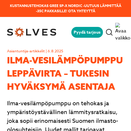
KUSTANNUSTEHOKAS GREE SP-X NORDIC -UUTUUS LÄMMITTÄÄ
-35C PAKKASILLE!
OTA YHTEYTTÄ
Pyydä tarjous
Jäikö sinulla kysyttävää?
Lähetä kysymyksesi helposti tämän
Asiantuntija-artikkelit | 6.8.2025
lomakkeen avulla niin vastaamme sinulle
ILMA-VE­SI­LÄM­PÖ­PUMP­PU
mahdollisimman pian!
LEPPÄVIRTA – TUKESIN
HYVÄKSYMÄ ASENTAJA
Ilma-vesilämpöpumppu on tehokas ja
ympäristöystävällinen lämmitysratkaisu,
joka sopii erinomaisesti Suomen ilmasto-
olosuhteisiin. Uudet mallit tarjoavat