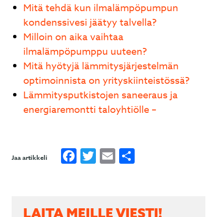
Mitä tehdä kun ilmalämpöpumpun
kondenssivesi jäätyy talvella?
Milloin on aika vaihtaa
ilmalämpöpumppu uuteen?
Mitä hyötyjä lämmitysjärjestelmän
optimoinnista on yrityskiinteistössä?
Lämmitysputkistojen saneeraus ja
energiaremontti taloyhtiölle –
Facebook
Twitter
Email
Share
Jaa artikkeli
LAITA MEILLE VIESTI!