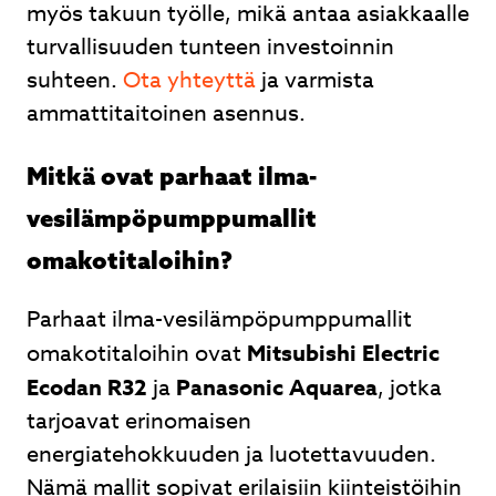
myös takuun työlle, mikä antaa asiakkaalle
turvallisuuden tunteen investoinnin
suhteen.
Ota yhteyttä
ja varmista
ammattitaitoinen asennus.
Mitkä ovat parhaat ilma-
vesilämpöpumppumallit
omakotitaloihin?
Parhaat ilma-vesilämpöpumppumallit
omakotitaloihin ovat
Mitsubishi Electric
Ecodan R32
ja
Panasonic Aquarea
, jotka
tarjoavat erinomaisen
energiatehokkuuden ja luotettavuuden.
Nämä mallit sopivat erilaisiin kiinteistöihin