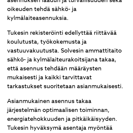
asennuksen laadun ja turvallisuuden sekä
oikeuden tehdä sähkö- ja
kylmälaiteasennuksia.
Tukesin rekisteröinti edellyttää riittävää
koulutusta, työkokemusta ja
vastuuvakuutusta. Solvesin ammattitaito
sähkö- ja kylmälaiteurakoitsijana takaa,
että asennus tehdään määräysten
mukaisesti ja kaikki tarvittavat
tarkastukset suoritetaan asianmukaisesti.
Asianmukainen asennus takaa
järjestelmän optimaalisen toiminnan,
energiatehokkuuden ja pitkäikäisyyden.
Tukesin hyväksymä asentaja myöntää