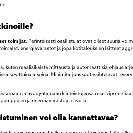
än
kinoille?
et toimijat
. Perinteisesti osallistujat ovat olleet suuria voim
Jäikö sinulla kysyttävää?
oimalat, energiavarastot ja jopa kotitalouksien laitteet agg
Lähetä kysymyksesi helposti tämän lomakkeen avull
niin vastaamme sinulle mahdollisimman pian!
a, kuten reaaliaikaista mittausta ja automaattisia ohjausjärj
issä sovittuina aikoina. Minimitarjouskoot vaihtelevat reservil
stamaan ja hyödyntämään kiinteistöjensä reservipotentiaal
pöpumppujen ja energiavarastojen avulla.
listuminen voi olla kannattavaa?
rtaa
kiinteistöjen omistajille ja energialaitteistojen haltijoille.