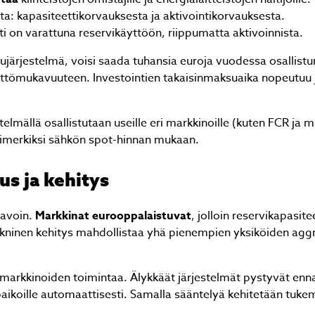
a: kapasiteettikorvauksesta ja aktivointikorvauksesta.
Lähetä
ti on varattuna reservikäyttöön, riippumatta aktivoinnista.
järjestelmä, voisi saada tuhansia euroja vuodessa osallistu
äyttömukavuuteen. Investointien takaisinmaksuaika nopeutuu 
lämpöpumpusta nopea tarjous, nopea toimitus ja
elmällä osallistutaan useille eri markkinoille (kuten FCR ja m
ttitaitoinen asennus. Hyvät neuvot kaupan päälle.
esimerkiksi sähkön spot-hinnan mukaan.
Juhani Kuntsi
s ja kehitys
tavoin.
Markkinat eurooppalaistuvat
, jolloin reservikapasite
kninen kehitys mahdollistaa yhä pienempien yksiköiden aggr
rvimarkkinoiden toimintaa. Älykkäät järjestelmät pystyvät en
paikoille automaattisesti. Samalla sääntelyä kehitetään tuk