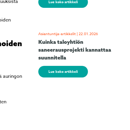
kuuksista
Lue koko artikkeli
oiden
Asiantuntija-artikkelit | 22.01.2026
noiden
Kuinka taloyhtiön
saneerausprojekti kannattaa
suunnitella
Lue koko artikkeli
ää auringon
ten