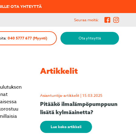
TA YHTEYTTÄ
Seuraa meitä:
oita:
040 5777 677 (Myynti)
Ota yhteyttä
Artikkelit
kulutuksen
inat
Asiantuntija-artikkelit | 15.03.2025
kaisessa
Pitääkö ilmalämpöpumppuun
korostuu
lisätä kylmäainetta?
illaisia
Lue koko artikkeli