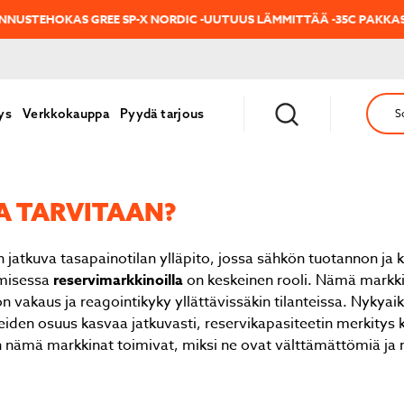
HOKAS GREE SP-X NORDIC -UUTUUS LÄMMITTÄÄ -35C PAKKASILLE!
O
ys
Verkkokauppa
Pyydä tarjous
S
­TA TARVITAAN?
 jatkuva tasapainotilan ylläpito, jossa sähkön tuotannon ja 
amisessa
reservimarkkinoilla
on keskeinen rooli. Nämä markk
 vakaus ja reagointikyky yllättävissäkin tilanteissa. Nykyai
eiden osuus kasvaa jatkuvasti, reservikapasiteetin merkitys 
 nämä markkinat toimivat, miksi ne ovat välttämättömiä ja m