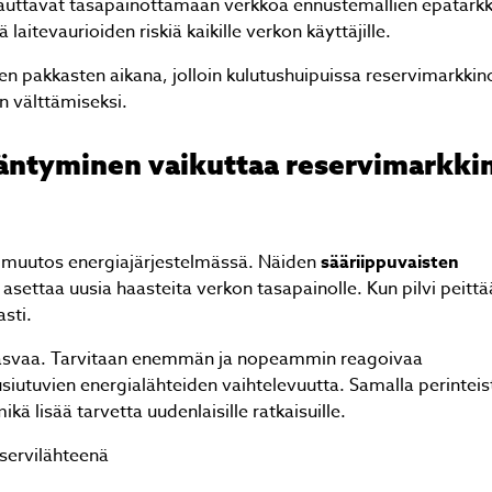
t auttavat tasapainottamaan verkkoa ennustemallien epätark
aitevaurioiden riskiä kaikille verkon käyttäjille.
en pakkasten aikana, jolloin kulutushuipuissa reservimarkkin
n välttämiseksi.
ääntyminen vaikuttaa reservimarkki
ä muutos energiajärjestelmässä. Näiden
sääriippuvaisten
 asettaa uusia haasteita verkon tasapainolle. Kun pilvi peitt
asti.
kasvaa. Tarvitaan enemmän ja nopeammin reagoivaa
iutuvien energialähteiden vaihtelevuutta. Samalla perinteis
kä lisää tarvetta uudenlaisille ratkaisuille.
eservilähteenä