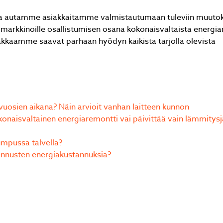
ä ja autamme asiakkaitamme valmistautumaan tuleviin muutok
arkkinoille osallistumisen osana kokonaisvaltaista energian
kaamme saavat parhaan hyödyn kaikista tarjolla olevista
osien aikana? Näin arvioit vanhan laitteen kunnon
naisvaltainen energiaremontti vai päivittää vain lämmitysj
mpussa talvella?
nnusten energiakustannuksia?