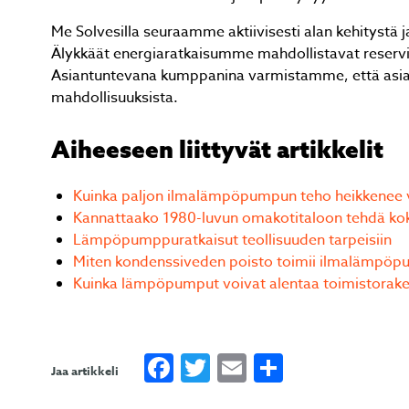
Me Solvesilla seuraamme aktiivisesti alan kehityst
Älykkäät energiaratkaisumme mahdollistavat reservim
Asiantuntevana kumppanina varmistamme, että asiak
mahdollisuuksista.
Aiheeseen liittyvät artikkelit
Kuinka paljon ilmalämpöpumpun teho heikkenee vu
Kannattaako 1980-luvun omakotitaloon tehdä koko
Lämpöpumppuratkaisut teollisuuden tarpeisiin
Miten kondenssiveden poisto toimii ilmalämpöpu
Kuinka lämpöpumput voivat alentaa toimistorake
Facebook
Twitter
Email
Share
Jaa artikkeli