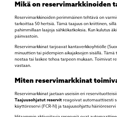
Mikä on reservimarkkinoiden t
Reservimarkkinoiden perimmäinen tehtävä on varm
tarkoittaa 50 hertsiä. Tämä taajuus on kriittinen, sil
pahimmillaan laajoja sähkökatkoksia. Kun kulutus äki
päinvastoin.
Reservimarkkinat tarjoavat kantaverkkoyhtiölle (Suom
minuuttien tai pidempien aikajaksojen sisällä. Tämä t
nostaa tai laskee tehoa tarpeen mukaan. Toimivat re
vastaan.
Miten reservimarkkinat toimiv
Reservimarkkinat jaetaan useisiin eri reservituotteis
Taajuusohjatut reservit
reagoivat automaattisesti s
käyttöreservi (FCR-N) ja taajuusohjattu häiriöreservi
Hitaammin aktivoitavia reservejä ovat automaattinen