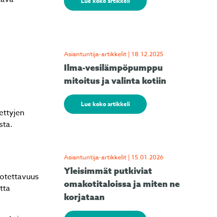
Lue koko artikkeli
Asiantuntija-artikkelit | 18.12.2025
Ilma-vesilämpöpumppu
mitoitus ja valinta kotiin
Lue koko artikkeli
ettyjen
sta.
Asiantuntija-artikkelit | 15.01.2026
Yleisimmät putkiviat
uotettavuus
omakotitaloissa ja miten ne
tta
korjataan