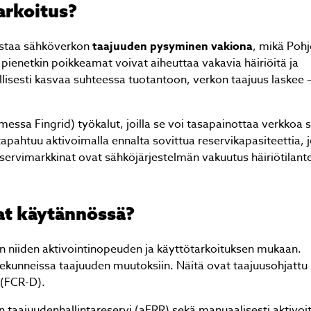
arkoitus?
istaa sähköverkon
taajuuden pysyminen vakiona
, mikä Poh
lä pienetkin poikkeamat voivat aiheuttaa vakavia häiriöitä ja
llisesti kasvaa suhteessa tuotantoon, verkon taajuus laskee –
essa Fingrid) työkalut, joilla se voi tasapainottaa verkkoa 
apahtuu aktivoimalla ennalta sovittua reservikapasiteettia, 
servimarkkinat ovat sähköjärjestelmän vakuutus häiriötilante
at käytännössä?
iin niiden aktivointinopeuden ja käyttötarkoituksen mukaan.
ekunneissa taajuuden muutoksiin. Näitä ovat taajuusohjattu
 (FCR-D).
 taajuudenhallintareservi (aFRR) sekä manuaalisesti aktivoi