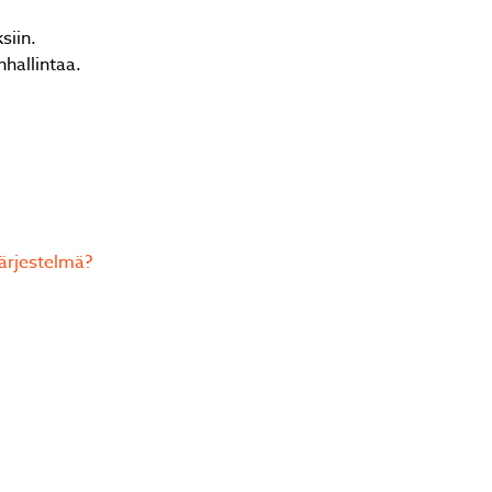
siin.
hallintaa.
ärjestelmä?