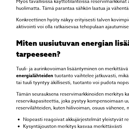
Myös tavallisissa käyttötilanteissa reservimarkkina
huolimatta. Tämä parantaa sähkön laatua ja vähentää l
Konkreettinen hyöty näkyy erityisesti talven kovimpi
aktivointi voi olla ratkaisevaa tehopulaan ajautumise
Miten uusiutuvan energian lis
tarpeeseen?
Tuuli- ja aurinkovoiman lisääntyminen on merkittäv
energialähteiden
tuotanto vaihtelee jatkuvasti, mikä
tai tuuli tyyntyy äkillisesti, tuotanto voi pudota nope
Tämän seurauksena reservimarkkinoiden merkitys 
reservikapasiteettia, joka pystyy kompensoimaan uus
reservilähteiden, kuten hiilivoiman, osuus vähenee, mi
Nopeasti reagoivat akkujärjestelmät yleistyvät r
Kysyntäjouston merkitys kasvaa merkittävästi