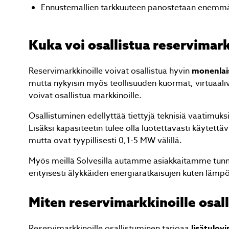
Ennustemallien tarkkuuteen panostetaan enemm
Kuka voi osallistua reservimark
Reservimarkkinoille voivat osallistua hyvin
monenlais
mutta nykyisin myös teollisuuden kuormat, virtuaaliv
voivat osallistua markkinoille.
Osallistuminen edellyttää tiettyjä teknisiä vaatimuksi
Lisäksi kapasiteetin tulee olla luotettavasti käytettäv
mutta ovat tyypillisesti 0,1-5 MW välillä.
Myös meillä Solvesilla autamme asiakkaitamme tunni
erityisesti älykkäiden energiaratkaisujen kuten läm
Miten reservimarkkinoille osal
Reservimarkkinoille osallistuminen tarjoaa
lisätulovi