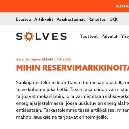
KUSTANNUSTE
Etusivu
Artikkelit
Asiakastarinat
Rahoitus
UKK
Tuotteet
Palvelut
Yrit
Asiantuntija-artikkelit | 7.4.2025
MIHIN RE­SER­VI­MARK­KI­NOI
Sähköjärjestelmän luotettavan toiminnan taustalla on
tulee kohdata joka hetki. Tässä tasapainon varmist
tarjoavat mekanismin, jolla varmistetaan sähköverkon
energiajärjestelmässä, jossa uusiutuvien energialäht
entisestään. Tarkastelemme tässä artikkelissa, miten
mahdollisuuksia ne tarjoavat eri toimijoille.