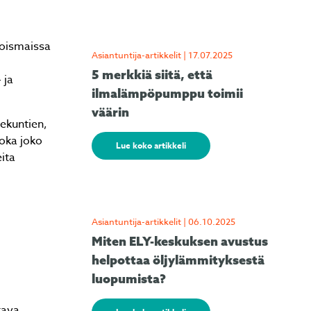
joismaissa
Asiantuntija-artikkelit | 17.07.2025
5 merkkiä siitä, että
 ja
ilmalämpöpumppu toimii
väärin
sekuntien,
joka joko
Lue koko artikkeli
ita
Asiantuntija-artikkelit | 06.10.2025
Miten ELY-keskuksen avustus
helpottaa öljylämmityksestä
luopumista?
tava