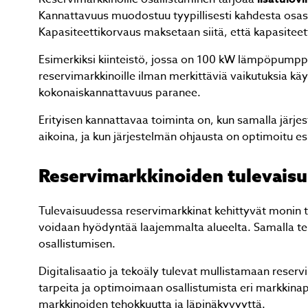
Kannattavuus muodostuu tyypillisesti kahdesta osast
Kapasiteettikorvaus maksetaan siitä, että kapasiteet
Esimerkiksi kiinteistö, jossa on 100 kW lämpöpumppu
reservimarkkinoille ilman merkittäviä vaikutuksia k
kokonaiskannattavuus paranee.
. Ammattitaitoinen asentaja. Vanhaan
Ilma
Erityisen kannattavaa toiminta on, kun samalla järjest
. Ei voi kuin kehua. Olemme todella
amma
aikoina, ja kun järjestelmän ohjausta on optimoitu 
jaan. Sari ja Jari Väätänen
Reservimarkkinoiden tulevaisuu
Tulevaisuudessa reservimarkkinat kehittyvät monin 
Page
voidaan hyödyntää laajemmalta alueelta. Samalla te
2
osallistumisen.
of
Digitalisaatio ja tekoäly tulevat mullistamaan rese
3
tarpeita ja optimoimaan osallistumista eri markkina
markkinoiden tehokkuutta ja läpinäkyvyyttä.