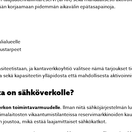
ään korjaamaan pidemmän aikavälin epätasapainoja.
ialueelle
tustarpeet
siteetistaan, ja kantaverkkoyhtiö valitsee nämä tarjoukset ti
a sekä kapasiteetin ylläpidosta että mahdollisesta aktivoinni
ta on sähköverkolle?
rkon toimintavarmuudelle
. Ilman niitä sähköjärjestelmän l
oimalaitosten vikaantumistilanteissa reservimarkkinoiden kau
 joustoa, mikä estää laajamittaiset sähkökatkot.