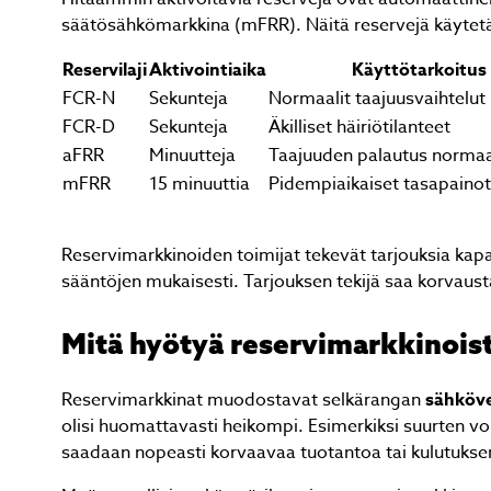
säätösähkömarkkina (mFRR). Näitä reservejä käytet
Reservilaji
Aktivointiaika
Käyttötarkoitus
FCR-N
Sekunteja
Normaalit taajuusvaihtelut
FCR-D
Sekunteja
Äkilliset häiriötilanteet
aFRR
Minuutteja
Taajuuden palautus normaal
mFRR
15 minuuttia
Pidempiaikaiset tasapaino
Reservimarkkinoiden toimijat tekevät tarjouksia kapa
sääntöjen mukaisesti. Tarjouksen tekijä saa korvaust
Mitä hyötyä reservimarkkinois
Reservimarkkinat muodostavat selkärangan
sähköve
olisi huomattavasti heikompi. Esimerkiksi suurten v
saadaan nopeasti korvaavaa tuotantoa tai kulutuksen