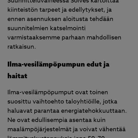
Suunnitteluvaiheessa Solves kartoittaa
kiinteistön tarpeet ja edellytykset, ja
ennen asennuksen aloitusta tehdään
suunnitelmien katselmointi
varmistaaksemme parhaan mahdollisen
ratkaisun.
Ilma-vesilämpöpumpun edut ja
haitat
Ilma-vesilämpöpumput ovat toinen
suosittu vaihtoehto taloyhtiöille, jotka
haluavat parantaa energiatehokkuuttaan.
Ne ovat edullisempia asentaa kuin
maalämpöjärjestelmät ja voivat vähentää