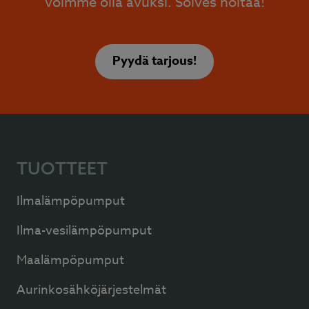
voimme olla avuksi. Solves hoitaa!
Pyydä tarjous!
TUOTTEET
Ilmalämpöpumput
Ilma-vesilämpöpumput
Maalämpöpumput
Aurinkosähköjärjestelmät