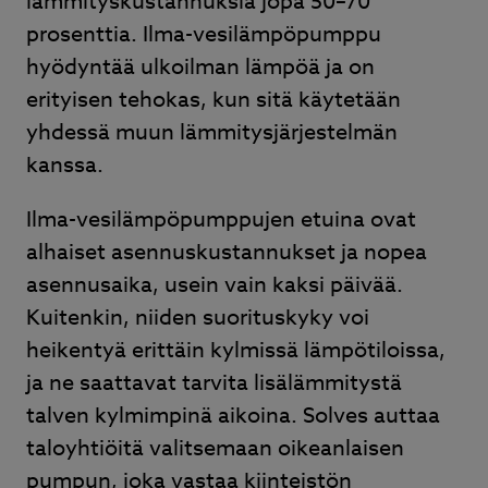
lämmityskustannuksia jopa 50–70
prosenttia. Ilma-vesilämpöpumppu
hyödyntää ulkoilman lämpöä ja on
erityisen tehokas, kun sitä käytetään
yhdessä muun lämmitysjärjestelmän
kanssa.
Ilma-vesilämpöpumppujen etuina ovat
alhaiset asennuskustannukset ja nopea
asennusaika, usein vain kaksi päivää.
Kuitenkin, niiden suorituskyky voi
heikentyä erittäin kylmissä lämpötiloissa,
ja ne saattavat tarvita lisälämmitystä
talven kylmimpinä aikoina. Solves auttaa
taloyhtiöitä valitsemaan oikeanlaisen
pumpun, joka vastaa kiinteistön