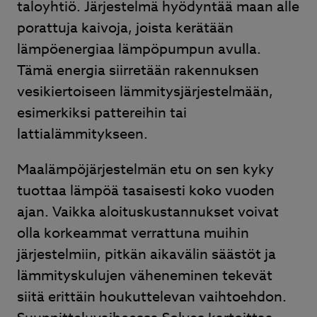
taloyhtiö. Järjestelmä hyödyntää maan alle
porattuja kaivoja, joista kerätään
lämpöenergiaa lämpöpumpun avulla.
Tämä energia siirretään rakennuksen
vesikiertoiseen lämmitysjärjestelmään,
esimerkiksi pattereihin tai
lattialämmitykseen.
Maalämpöjärjestelmän etu on sen kyky
tuottaa lämpöä tasaisesti koko vuoden
ajan. Vaikka aloituskustannukset voivat
olla korkeammat verrattuna muihin
järjestelmiin, pitkän aikavälin säästöt ja
lämmityskulujen väheneminen tekevät
siitä erittäin houkuttelevan vaihtoehdon.