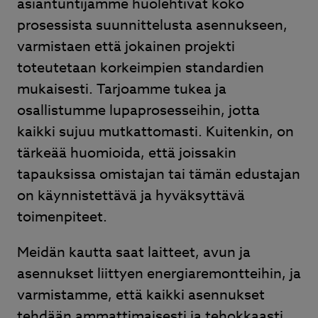
asiantuntijamme huolehtivat koko
prosessista suunnittelusta asennukseen,
varmistaen että jokainen projekti
toteutetaan korkeimpien standardien
mukaisesti. Tarjoamme tukea ja
osallistumme lupaprosesseihin, jotta
kaikki sujuu mutkattomasti. Kuitenkin, on
tärkeää huomioida, että joissakin
tapauksissa omistajan tai tämän edustajan
on käynnistettävä ja hyväksyttävä
toimenpiteet.
Meidän kautta saat laitteet, avun ja
asennukset liittyen energiaremontteihin, ja
varmistamme, että kaikki asennukset
tehdään ammattimaisesti ja tehokkaasti.