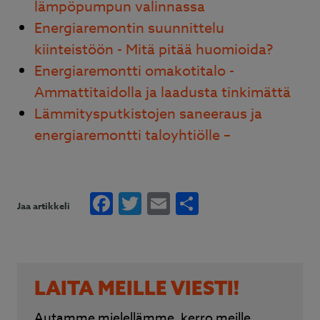
lämpöpumpun valinnassa
Energiaremontin suunnittelu
kiinteistöön - Mitä pitää huomioida?
Energiaremontti omakotitalo -
Ammattitaidolla ja laadusta tinkimättä
Lämmitysputkistojen saneeraus ja
energiaremontti taloyhtiölle –
Facebook
Twitter
Email
Share
Jaa artikkeli
LAITA MEILLE VIESTI!
Autamme mielellämme, kerro meille