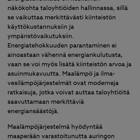
näkökohta taloyhtiöiden hallinnassa, sillä
Lähetä
se vaikuttaa merkittävästi kiinteistön
käyttökustannuksiin ja
ympäristövaikutuksiin.
Energiatehokkuuden parantaminen ei
Ilmalämpöpumpusta nopea tarjous, nopea
ainoastaan vähennä energiankulutusta,
toimitus ja ammattitaitoinen asennus. Hyvät
vaan se voi myös lisätä kiinteistön arvoa ja
neuvot kaupan päälle.
asuinmukavuutta. Maalämpö ja ilma-
Juhani Kuntsi
vesilämpöjärjestelmät ovat moderneja
ratkaisuja, jotka voivat auttaa taloyhtiöitä
saavuttamaan merkittäviä
energiansäästöjä.
Page
2
Maalämpöjärjestelmä hyödyntää
of
maaperään varastoitunutta auringon
3