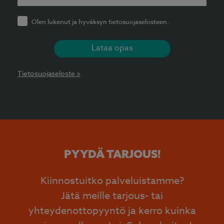
Olen lukenut ja hyväksyn tietosuojaselosteen.
Lataa opas
Tietosuojaseloste »
PYYDÄ TARJOUS!
Kiinnostuitko palveluistamme?
Jätä meille tarjous- tai
yhteydenottopyyntö ja kerro kuinka