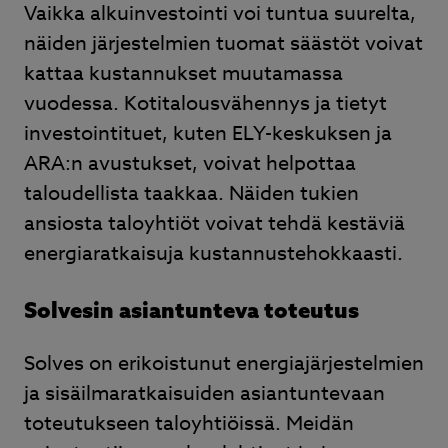
Vaikka alkuinvestointi voi tuntua suurelta,
näiden järjestelmien tuomat säästöt voivat
kattaa kustannukset muutamassa
vuodessa. Kotitalousvähennys ja tietyt
investointituet, kuten ELY-keskuksen ja
ARA:n avustukset, voivat helpottaa
taloudellista taakkaa. Näiden tukien
ansiosta taloyhtiöt voivat tehdä kestäviä
energiaratkaisuja kustannustehokkaasti.
Solvesin asiantunteva toteutus
Solves on erikoistunut energiajärjestelmien
ja sisäilmaratkaisuiden asiantuntevaan
toteutukseen taloyhtiöissä. Meidän