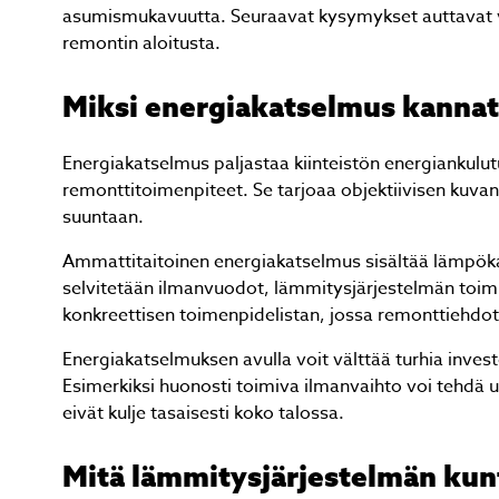
asumismukavuutta. Seuraavat kysymykset auttavat va
remontin aloitusta.
Miksi energiakatselmus kannat
Energiakatselmus paljastaa kiinteistön energiankul
remonttitoimenpiteet. Se tarjoaa objektiivisen kuvan
suuntaan.
Ammattitaitoinen energiakatselmus sisältää lämpökam
selvitetään ilmanvuodot, lämmitysjärjestelmän toimi
konkreettisen toimenpidelistan, jossa remonttiehdo
Energiakatselmuksen avulla voit välttää turhia invest
Esimerkiksi huonosti toimiva ilmanvaihto voi tehdä 
eivät kulje tasaisesti koko talossa.
Mitä lämmitysjärjestelmän kun