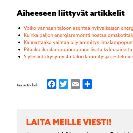
Aiheeseen liittyvät artikkelit
Voiko vanhaan taloon asentaa nykyaikaisen energ
Kuinka paljon energiaremontti nostaa omakotital
Kannattaako vaihtaa öljylämmitys ilmalämpöpu
Pitääkö ilmalämpöpumppuun lisätä kylmäainetta
tarjous, nopea toimitus ja
Ilma
5 yleisintä kysymystä talon lämmitysjärjestelmie
. Hyvät neuvot kaupan päälle.
Facebook
Twitter
Email
Share
Jaa artikkeli
Page
3
of
3
LAITA MEILLE VIESTI!