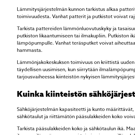
Lämmitysjärjestelmän kunnon tarkistus alkaa patter
toimivuudesta. Vanhat patterit ja putkistot voivat 
Tarkista pattereiden lämmönluovutuskyky ja tasaisuus
putkiston likaantumiseen tai ilmakupliin. Putkiston ik
lämpöpumpulle. Vanhat teräsputket voivat aiheutta
hammasta.
Lämmönjakokeskuksen toimivuus on kriittistä uuden j
täydellisen uusimisen, kun siirrytään ilmalämpöpu
tarjousvaiheessa kiinteistön nykyisen lämmitysjärje
Kuinka kiinteistön sähköjärjes
Sähköjärjestelmän kapasiteetti ja kunto määrittävät, 
sähkötaulut ja riittämätön pääsulakkeiden koko vo
Tarkista pääsulakkeiden koko ja sähkötaulun ikä. Ma