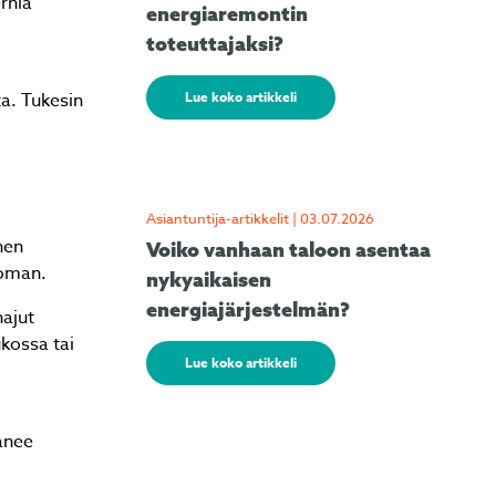
rnia
energiaremontin
toteuttajaksi?
a. Tukesin
Lue koko artikkeli
Asiantuntija-artikkelit | 03.07.2026
nen
Voiko vanhaan taloon asentaa
toman.
nykyaikaisen
energiajärjestelmän?
hajut
ukossa tai
Lue koko artikkeli
anee