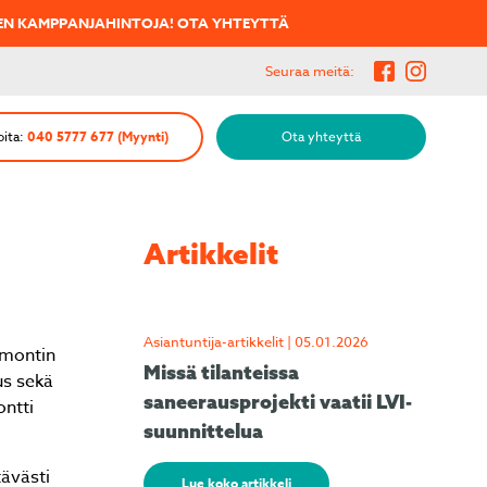
VEN KAMPPANJAHINTOJA!
OTA YHTEYTTÄ
Seuraa meitä:
oita:
040 5777 677 (Myynti)
Ota yhteyttä
Artikkelit
Asiantuntija-artikkelit | 05.01.2026
emontin
Missä tilanteissa
us sekä
saneerausprojekti vaatii LVI-
ontti
suunnittelua
tävästi
Lue koko artikkeli