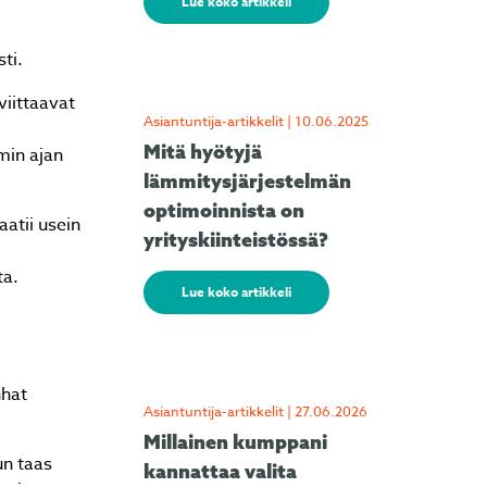
Lue koko artikkeli
ti.
viittaavat
Asiantuntija-artikkelit | 10.06.2025
Mitä hyötyjä
min ajan
lämmitysjärjestelmän
optimoinnista on
atii usein
yrityskiinteistössä?
ta.
Lue koko artikkeli
nhat
Asiantuntija-artikkelit | 27.06.2026
Millainen kumppani
un taas
kannattaa valita