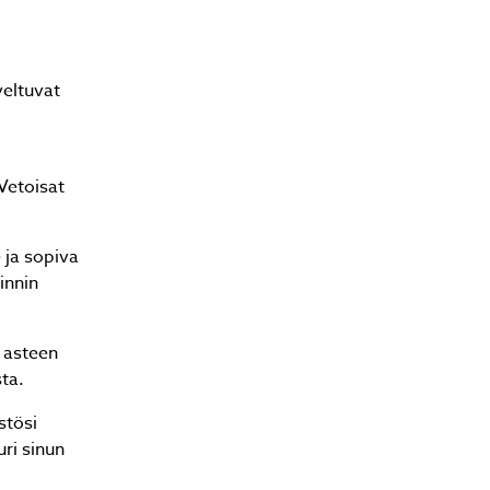
veltuvat
Vetoisat
a
e ja sopiva
innin
5 asteen
ta.
stösi
ri sinun