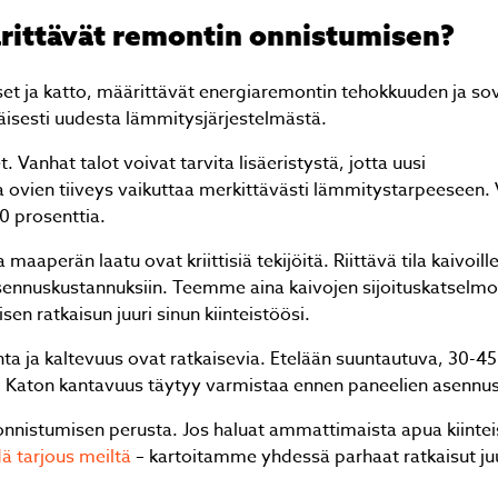
ärittävät remontin onnistumisen?
ukset ja katto, määrittävät energiaremontin tehokkuuden ja so
räisesti uudesta lämmitysjärjestelmästä.
. Vanhat talot voivat tarvita lisäeristystä, jotta uusi
Jäikö sinulla kysyttävää?
a ovien tiiveys vaikuttaa merkittävästi lämmitystarpeeseen. 
0 prosenttia.
Lähetä kysymyksesi helposti tämän lomakkeen avull
niin vastaamme sinulle mahdollisimman pian!
aperän laatu ovat kriittisiä tekijöitä. Riittävä tila kaivoill
sennuskustannuksiin. Teemme aina kaivojen sijoituskatselmo
en ratkaisun juuri sinun kiinteistöösi.
ta ja kaltevuus ovat ratkaisevia. Etelään suuntautuva, 30-4
 Katon kantavuus täytyy varmistaa ennen paneelien asennus
nnistumisen perusta. Jos haluat ammattimaista apua kiintei
ä tarjous meiltä
– kartoitamme yhdessä parhaat ratkaisut juu