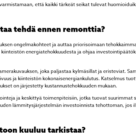
rmistamaan, että kaikki tärkeät seikat tulevat huomioiduik
taa tehdä ennen remonttia?
utuksen ongelmakohteet ja auttaa priorisoimaan tehokkaimm
 kiinteistön energiatehokkuudesta ja ohjaa investointipäätök
erakuvauksen, joka paljastaa kylmäsillat ja eristeviat. Sam
vuus ja kiinteistön kokonaisenergiankulutus. Katselmus tuot
tukset on järjestetty kustannustehokkuuden mukaan.
ointeja ja keskittyä toimenpiteisiin, jotka tuovat suurimmat 
uuden lämmitysjärjestelmän investoinnista tehottoman, jos i
toon kuuluu tarkistaa?