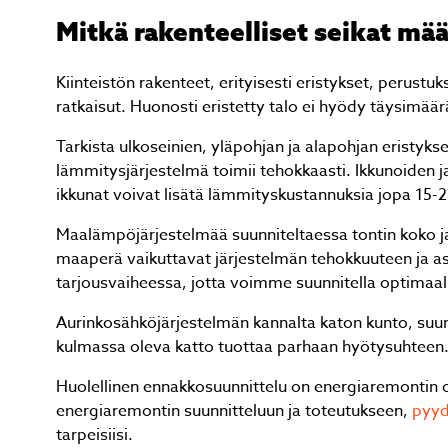
Mitkä rakenteelliset seikat mä
Kiinteistön rakenteet, erityisesti eristykset, perust
ratkaisut. Huonosti eristetty talo ei hyödy täysimää
Tarkista ulkoseinien, yläpohjan ja alapohjan eristykset
lämmitysjärjestelmä toimii tehokkaasti. Ikkunoiden j
ikkunat voivat lisätä lämmityskustannuksia jopa 15-2
Maalämpöjärjestelmää suunniteltaessa tontin koko ja ma
maaperä vaikuttavat järjestelmän tehokkuuteen ja a
tarjousvaiheessa, jotta voimme suunnitella optimaalis
Aurinkosähköjärjestelmän kannalta katon kunto, suun
kulmassa oleva katto tuottaa parhaan hyötysuhteen.
Huolellinen ennakkosuunnittelu on energiaremontin o
energiaremontin suunnitteluun ja toteutukseen,
pyyd
tarpeisiisi.