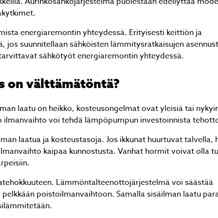
eilla. Aurinkosähköjärjestelmä puolestaan edellyttää mode
akytkimet.
mista energiaremontin yhteydessä. Erityisesti keittiön ja
, jos suunnitellaan sähköisten lämmitysratkaisujen asennust
tarvittavat sähkötyöt energiaremontin yhteydessä.
s on välttämätöntä?
man laatu on heikko, kosteusongelmat ovat yleisiä tai nykyi
no ilmanvaihto voi tehdä lämpöpumpun investoinnista tehot
an laatua ja kosteustasoja. Jos ikkunat huurtuvat talvella, 
 ilmanvaihto kaipaa kunnostusta. Vanhat hormit voivat olla t
rpeisiin.
giatehokkuuteen. Lämmöntalteenottojärjestelmä voi säästää
 pelkkään poistoilmanvaihtoon. Samalla sisäilman laatu par
silämmitetään.