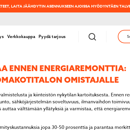
ELTEET, LAITA JÄÄHDYTIN ASENNUKSEEN AJOISSA HYÖDYNTÄEN TAL
ys
Verkkokauppa
Pyydä tarjous
S
 ENNEN ENER­GIA­RE­MONT­TIA:
 OMA­KO­TI­TA­LON OMISTAJALLE
almistelusta ja kiinteistön nykytilan kartoituksesta. Ennen r
kunto, sähköjärjestelmän soveltuvuus, ilmanvaihdon toimivu
s auttaa välttämään yllätyksiä ja varmistaa, että energiarem
mityskustannuksia jopa 30-50 prosenttia ja parantaa merkit