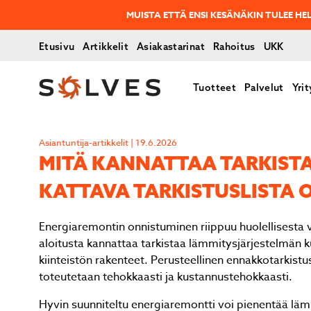
MUISTA ETTÄ ENSI KESÄNÄKIN TULEE H
Etusivu
Artikkelit
Asiakastarinat
Rahoitus
UKK
Tuotteet
Palvelut
Yrit
Asiantuntija-artikkelit | 19.6.2026
MITÄ KANNATTAA TARKISTAA
KATTAVA TAR­KIS­TUS­LIS­TA
Energiaremontin onnistuminen riippuu huolellisesta v
aloitusta kannattaa tarkistaa lämmitysjärjestelmän 
kiinteistön rakenteet. Perusteellinen ennakkotarkistu
toteutetaan tehokkaasti ja kustannustehokkaasti.
Hyvin suunniteltu energiaremontti voi pienentää läm