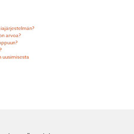
Lähetä
iajärjestelmän?
on arvoa?
mppuun?
?
lämpöpumpun asennus. Hyvin meni kuten sovittiin. 👍
n uusimisesta
Ossi Ruippo