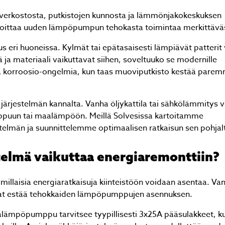
iverkostosta, putkistojen kunnosta ja lämmönjakokeskuksen
rajoittaa uuden lämpöpumpun tehokasta toimintaa merkittäväs
 eri huoneissa. Kylmät tai epätasaisesti lämpiävät patterit 
ä ja materiaali vaikuttavat siihen, soveltuuko se modernille
a korroosio-ongelmia, kun taas muoviputkisto kestää parem
ärjestelmän kannalta. Vanha öljykattila tai sähkölämmitys va
mppuun tai maalämpöön. Meillä Solvesissa kartoitamme
stelmän ja suunnittelemme optimaalisen ratkaisun sen pohjal
telmä vaikuttaa energiaremonttiin?
millaisia energiaratkaisuja kiinteistöön voidaan asentaa. Va
ivat estää tehokkaiden lämpöpumppujen asennuksen.
alämpöpumppu tarvitsee tyypillisesti 3x25A pääsulakkeet, k