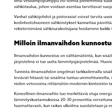
ilma-vesilämpöpumppu voi toimia pienemmillä sulakk
sähkötaulua, johon voidaan asentaa tarvittavat suoj
Vanhat sähköjohdot ja pistorasiat voivat tarvita uusi
kodinhoitohuoneen sähköistykset kannattaa päivittää
rekisteröimänä sähköurakoitsijana hoidamme kaikki 
Milloin ilmanvaihdon kunnostu
Ilmanvaihdon kunnostus on välttämätöntä, kun sisäil
järjestelmä ei tue uutta lämmitysjärjestelmää. Huo
Tunnista ilmanvaihdon ongelmat tarkkailemalla sisäilm
leviävät hitaasti tai sisäilma tuntuu ummehtuneelta,
niiden vetovoima riittämätön modernin kiinteistön ta
Koneellinen ilmanvaihto tuo merkittäviä etuja ener
lämmityskustannuksissa 20-30 prosenttia verrattuna
huomattavasti, kun raikas ulkoilma suodatetaan ja e