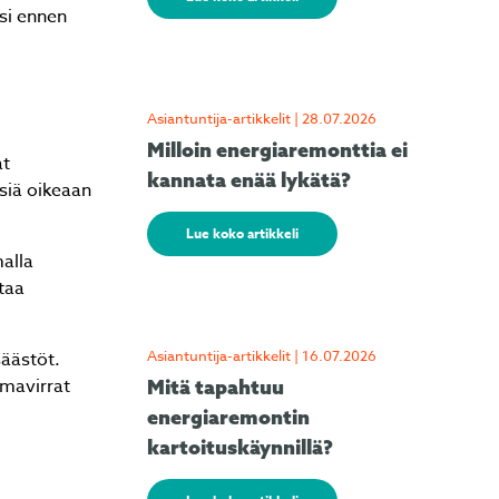
si ennen
Asiantuntija-artikkelit | 28.07.2026
Milloin energiaremonttia ei
at
kannata enää lykätä?
siä oikeaan
Lue koko artikkeli
alla
taa
Asiantuntija-artikkelit | 16.07.2026
säästöt.
lmavirrat
Mitä tapahtuu
energiaremontin
kartoituskäynnillä?