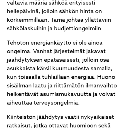
valtavia määriä sähköä erityisesti
hellepäivinä, jolloin sähkön hinta on
korkeimmillaan. Tämä johtaa yllättäviin
sähkölaskuihin ja budjettiongelmiin.
Tehoton energiankäyttö ei ole ainoa
ongelma. Vanhat järjestelmät jakavat
jäähdytyksen epätasaisesti, jolloin osa
asukkaista kärsii kuumuudesta samalla,
kun toisaalla tuhlaillaan energiaa. Huono
sisäilman laatu ja riittämätön ilmanvaihto
heikentävät asumismukavuutta ja voivat
aiheuttaa terveysongelmia.
Kiinteistön jäähdytys vaatii nykyaikaiset
ratkaisut, jotka ottavat huomioon sekä