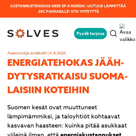
KUSTANNUSTEHOKAS GREE SP-X NORDIC -UUTUUS LÄMMITTÄÄ
-35C PAKKASILLE!
OTA YHTEYTTÄ
Pyydä tarjous
Jäikö sinulla kysyttävää?
Lähetä kysymyksesi helposti tämän
Asiantuntija-artikkelit | 6.4.2026
lomakkeen avulla niin vastaamme sinulle
ENER­GIA­TE­HO­KAS JÄÄH­
mahdollisimman pian!
DY­TYS­RAT­KAI­SU SUO­MA­
LAI­SIIN KOTEIHIN
Suomen kesät ovat muuttuneet
lämpimämmiksi, ja taloyhtiöt kohtaavat
kasvavan haasteen: kuinka pitää asukkaat
viileinä ilman, että
energiakustannukset