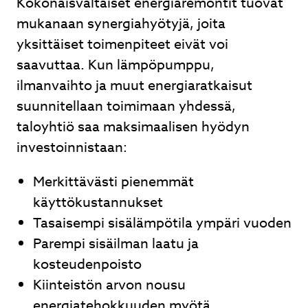
Kokonaisvaltaiset energiaremontit tuovat
mukanaan synergiahyötyjä, joita
yksittäiset toimenpiteet eivät voi
saavuttaa. Kun lämpöpumppu,
ilmanvaihto ja muut energiaratkaisut
suunnitellaan toimimaan yhdessä,
taloyhtiö saa maksimaalisen hyödyn
investoinnistaan:
Merkittävästi pienemmät
käyttökustannukset
Tasaisempi sisälämpötila ympäri vuoden
Parempi sisäilman laatu ja
kosteudenpoisto
Kiinteistön arvon nousu
energiatehokkuuden myötä