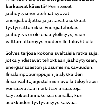
karkaavat käsistä
? Perinteiset
Lähetä
jäähdytysmenetelmät syövät
energiabudjettia ja jättävät asukkaat
tyytymättömiksi. Energiatehokas
jäähdytys ei ole enää ylellisyys, vaan
ämpöpumpun asennus.
titaitoinen asentaja. Vanhaan
Ilmalämp
välttämättömyys modernille taloyhtiölle.
amiestaloon asennus. Ei voi kuin
toimitus
 Olemme todella tyytyväisiä Solvesin
neuvot k
Solves tarjoaa kokonaisvaltaisia ratkaisuja,
jaan. Sari ja Jari Väätänen
jotka yhdistävät tehokkaan jäähdytyksen,
energiansäästön ja asumismukavuuden.
Sari Turunen
Ilmalämpöpumppujen ja älykkäiden
ilmanvaihtojärjestelmien avulla taloyhtiösi
Page
voi saavuttaa merkittäviä säästöjä
2
käyttökustannuksissa samalla, kun
of
asukkaiden tyytyväisyys kasvaa.
3