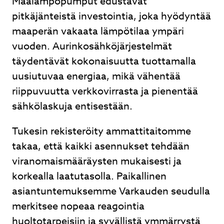
Maalämpöpumput edustavat
pitkäjänteistä investointia, joka hyödyntää
maaperän vakaata lämpötilaa ympäri
vuoden. Aurinkosähköjärjestelmät
täydentävät kokonaisuutta tuottamalla
uusiutuvaa energiaa, mikä vähentää
riippuvuutta verkkovirrasta ja pienentää
sähkölaskuja entisestään.
Tukesin rekisteröity ammattitaitomme
takaa, että kaikki asennukset tehdään
viranomaismääräysten mukaisesti ja
korkealla laatutasolla. Paikallinen
asiantuntemuksemme Varkauden seudulla
merkitsee nopeaa reagointia
huoltotarpeisiin ja syvällistä ymmärrystä