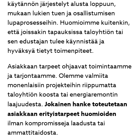
käytännön järjestelyt alusta loppuun,
mukaan lukien tuen ja osallistumisen
lupaprosesseihin. Huomioimme kuitenkin,
että joissakin tapauksissa taloyhtiön tai
sen edustajan tulee käynnistää ja
hyväksyä tietyt toimenpiteet.
Asiakkaan tarpeet ohjaavat toimintaamme
ja tarjontaamme. Olemme valmiita
monenlaisiin projekteihin riippumatta
taloyhtiön koosta tai energiaremontin
laajuudesta.
Jokainen hanke toteutetaan
asiakkaan erityistarpeet huomioiden
ilman kompromisseja laadusta tai
ammattitaidosta.