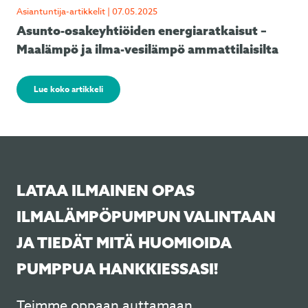
Asiantuntija-artikkelit | 07.05.2025
Asunto-osakeyhtiöiden energiaratkaisut –
Maalämpö ja ilma-vesilämpö ammattilaisilta
Lue koko artikkeli
LATAA ILMAINEN OPAS
ILMALÄMPÖPUMPUN VALINTAAN
JA TIEDÄT MITÄ HUOMIOIDA
PUMPPUA HANKKIESSASI!
Teimme oppaan auttamaan