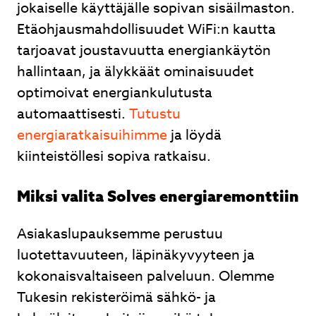
jokaiselle käyttäjälle sopivan sisäilmaston.
Etäohjausmahdollisuudet WiFi:n kautta
tarjoavat joustavuutta energiankäytön
hallintaan, ja älykkäät ominaisuudet
optimoivat energiankulutusta
automaattisesti.
Tutustu
energiaratkaisuihimme
ja löydä
kiinteistöllesi sopiva ratkaisu.
Miksi valita Solves energiaremonttiin
Asiakaslupauksemme perustuu
luotettavuuteen, läpinäkyvyyteen ja
kokonaisvaltaiseen palveluun. Olemme
Tukesin rekisteröimä sähkö- ja