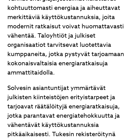
kohtuuttomasti energiaa ja aiheuttavat
Lähetä
merkittäviä käyttökustannuksia, joita
modernit ratkaisut voivat huomattavasti
vähentää. Taloyhtiöt ja julkiset
organisaatiot tarvitsevat luotettavia
Ilmalämpöpumpusta nopea tarjous, nopea
kumppaneita, jotka pystyvät tarjoamaan
toimitus ja ammattitaitoinen asennus. Hyvät
kokonaisvaltaisia energiaratkaisuja
neuvot kaupan päälle.
ammattitaidolla.
Juhani Kuntsi
Solvesin asiantuntijat ymmärtävät
julkisten kiinteistöjen erityistarpeet ja
tarjoavat räätälöityjä energiaratkaisuja,
Page
jotka parantavat energiatehokkuutta ja
2
vähentävät käyttökustannuksia
of
pitkäaikaisesti. Tukesin rekisteröitynä
3