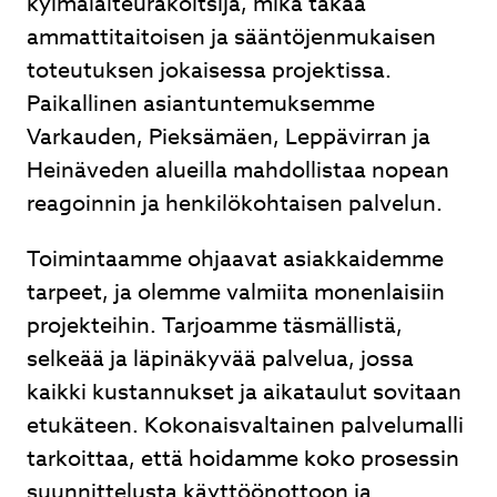
kylmälaiteurakoitsija, mikä takaa
ammattitaitoisen ja sääntöjenmukaisen
toteutuksen jokaisessa projektissa.
Paikallinen asiantuntemuksemme
Varkauden, Pieksämäen, Leppävirran ja
Heinäveden alueilla mahdollistaa nopean
reagoinnin ja henkilökohtaisen palvelun.
Toimintaamme ohjaavat asiakkaidemme
tarpeet, ja olemme valmiita monenlaisiin
projekteihin. Tarjoamme täsmällistä,
selkeää ja läpinäkyvää palvelua, jossa
kaikki kustannukset ja aikataulut sovitaan
etukäteen. Kokonaisvaltainen palvelumalli
tarkoittaa, että hoidamme koko prosessin
suunnittelusta käyttöönottoon ja