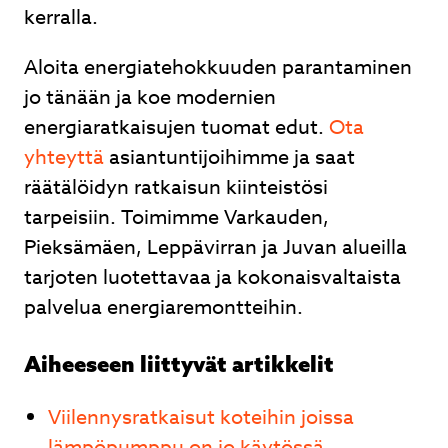
kerralla.
Aloita energiatehokkuuden parantaminen
jo tänään ja koe modernien
energiaratkaisujen tuomat edut.
Ota
yhteyttä
asiantuntijoihimme ja saat
räätälöidyn ratkaisun kiinteistösi
tarpeisiin. Toimimme Varkauden,
Pieksämäen, Leppävirran ja Juvan alueilla
tarjoten luotettavaa ja kokonaisvaltaista
palvelua energiaremontteihin.
Aiheeseen liittyvät artikkelit
Viilennysratkaisut koteihin joissa
lämpöpumppu on jo käytössä