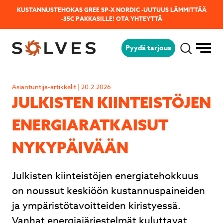
KUSTANNUSTEHOKAS GREE SP-X NORDIC -UUTUUS LÄMMITTÄÄ
-35C PAKKASILLE!
OTA YHTEYTTÄ
Pyydä tarjous
Jäikö sinulla kysyttävää?
Lähetä kysymyksesi helposti tämän
Asiantuntija-artikkelit | 20.2.2026
lomakkeen avulla niin vastaamme sinulle
JULKISTEN KIIN­TEIS­TÖ­JEN
mahdollisimman pian!
ENER­GIA­RAT­KAI­SUT
NYKYPÄIVÄÄN
Julkisten kiinteistöjen energiatehokkuus
on noussut keskiöön kustannuspaineiden
ja ympäristötavoitteiden kiristyessä.
Vanhat energiajärjestelmät kuluttavat