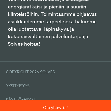
energiaratkaisuja pieniin ja suuriin
kiinteistöihin. Toimintaamme ohjaavat
asiakkaidemme tarpeet sekä halumme
olla luotettava, läpinäkyvä ja
kokonaisvaltainen palveluntarjoaja.
Solves hoitaa!
COPYRIGHT 2026 SOLVES
YKSITYISYYS
KÄYTTÖEHDOT
Ota yhteyttä!