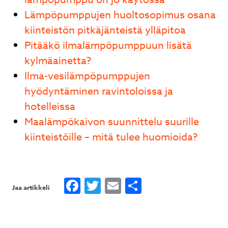
Lämpöpumppujen huoltosopimus osana
kiinteistön pitkäjänteistä ylläpitoa
Pitääkö ilmalämpöpumppuun lisätä
kylmäainetta?
Ilma-vesilämpöpumppujen
hyödyntäminen ravintoloissa ja
hotelleissa
Maalämpökaivon suunnittelu suurille
kiinteistöille – mitä tulee huomioida?
Facebook
Twitter
Email
Share
Jaa artikkeli