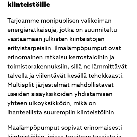
kiinteistöille
Tarjoamme monipuolisen valikoiman
energiaratkaisuja, jotka on suunniteltu
vastaamaan julkisten kiinteistöjen
erityistarpeisiin. Ilmalämpöpumput ovat
erinomainen ratkaisu kerrostaloihin ja
toimistorakennuksiin, sillä ne lämmittävät
talvella ja viilentävät kesällä tehokkaasti.
Multisplit-järjestelmät mahdollistavat
useiden sisäyksiköiden yhdistämisen
yhteen ulkoyksikköön, mikä on
ihanteellista suurempiin kiinteistöihin.
Maalämpöpumput sopivat erinomaisesti
kiinteistöihin, joissa tarvitaan tasaista ja