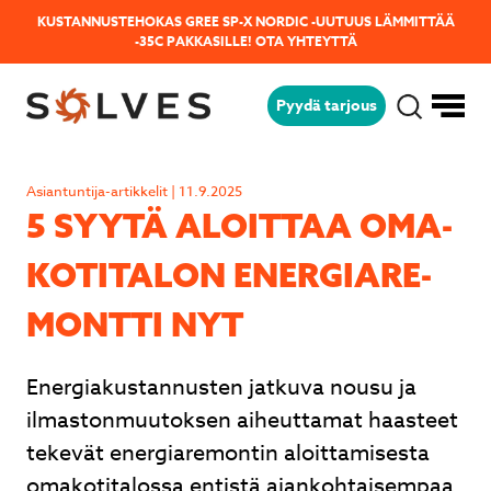
KUSTANNUSTEHOKAS GREE SP-X NORDIC -UUTUUS LÄMMITTÄÄ
-35C PAKKASILLE!
OTA YHTEYTTÄ
Pyydä tarjous
Jäikö sinulla kysyttävää?
Lähetä kysymyksesi helposti tämän
Asiantuntija-artikkelit | 11.9.2025
lomakkeen avulla niin vastaamme sinulle
5 SYYTÄ ALOITTAA OMA­
mahdollisimman pian!
KO­TI­TA­LON ENER­GIA­RE­
MONT­TI NYT
Energiakustannusten jatkuva nousu ja
ilmastonmuutoksen aiheuttamat haasteet
tekevät energiaremontin aloittamisesta
omakotitalossa entistä ajankohtaisempaa.