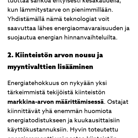
tuottaa sähköä erityisesti kesäkaudella,
kun lämmitystarve on pienimmillään.
Yhdistämällä nämä teknologiat voit
saavuttaa lähes energiaomavaraisuuden ja
suojautua energian hinnanvaihteluilta.
2. Kiinteistön arvon nousu ja
myyntivalttien lisääminen
Energiatehokkuus on nykyään yksi
tärkeimmistä tekijöistä kiinteistön
markkina-arvon määrittämisessä
. Ostajat
kiinnittävät yhä enemmän huomiota
energiatodistukseen ja kuukausittaisiin
käyttökustannuksiin. Hyvin toteutettu