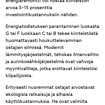
energiaremontti voi nostaa kiinteistön
arvoa 5–15 prosenttia
investointikustannuksiin nähden.
Energiatodistuksen parantaminen luokasta
G tai F luokkaan C tai B tekee kiinteistöstä
huomattavasti houkuttelevamman
ostajien silmissä. Modernit
lämmitysjärjestelmät, tehokas ilmanvaihto
ja aurinkosähköjärjestelmä ovat vahvoja
myyntivaltteja, jotka erottavat kiinteistösi
kilpailijoista.
Erityisesti nuoremmat ostajat arvostavat
ekologisia ratkaisuja ja alhaisia
käyttökustannuksia. He ovat valmiita