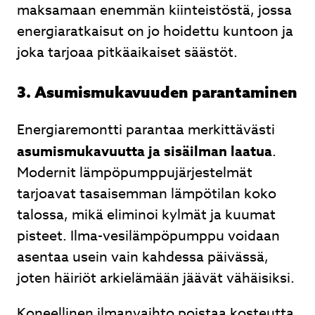
maksamaan enemmän kiinteistöstä, jossa
energiaratkaisut on jo hoidettu kuntoon ja
joka tarjoaa pitkäaikaiset säästöt.
3. Asumismukavuuden parantaminen
Energiaremontti parantaa merkittävästi
asumismukavuutta ja sisäilman laatua
.
Modernit lämpöpumppujärjestelmät
tarjoavat tasaisemman lämpötilan koko
talossa, mikä eliminoi kylmät ja kuumat
pisteet. Ilma-vesilämpöpumppu voidaan
asentaa usein vain kahdessa päivässä,
joten häiriöt arkielämään jäävät vähäisiksi.
Koneellinen ilmanvaihto poistaa kosteutta,