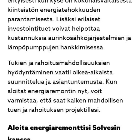
erityisesti kun kyse on kokonaisvaltaisesta
kiinteistön energiatehokkuuden
parantamisesta. Lisäksi erilaiset
investointituet voivat helpottaa
kustannuksia aurinkosähköjärjestelmien ja
lämpöpumppujen hankkimisessa.
Tukien ja rahoitusmahdollisuuksien
hyödyntäminen vaatii oikea-aikaista
suunnittelua ja asiantuntemusta. Kun
aloitat energiaremontin nyt, voit
varmistaa, että saat kaiken mahdollisen
tuen ja rahoituksen projektillesi.
Aloita energiaremonttisi Solvesin
kanssa