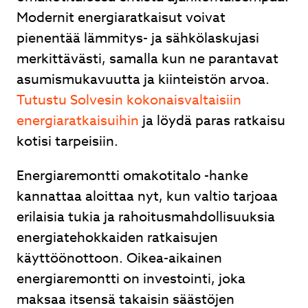
Modernit energiaratkaisut voivat
Lähetä
pienentää lämmitys- ja sähkölaskujasi
merkittävästi, samalla kun ne parantavat
asumismukavuutta ja kiinteistön arvoa.
Tutustu Solvesin kokonaisvaltaisiin
Ilmalämpöpumpusta nopea tarjous, nopea
energiaratkaisuihin
ja löydä paras ratkaisu
toimitus ja ammattitaitoinen asennus. Hyvät
kotisi tarpeisiin.
neuvot kaupan päälle.
Energiaremontti omakotitalo -hanke
Juhani Kuntsi
kannattaa aloittaa nyt, kun valtio tarjoaa
erilaisia tukia ja rahoitusmahdollisuuksia
energiatehokkaiden ratkaisujen
Page
käyttöönottoon. Oikea-aikainen
2
energiaremontti on investointi, joka
of
maksaa itsensä takaisin säästöjen
3