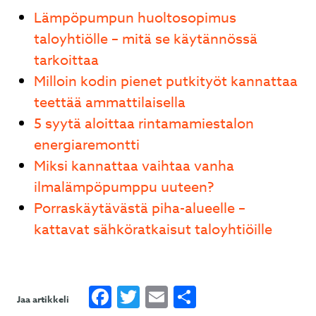
Lämpöpumpun huoltosopimus
taloyhtiölle – mitä se käytännössä
tarkoittaa
Milloin kodin pienet putkityöt kannattaa
teettää ammattilaisella
5 syytä aloittaa rintamamiestalon
energiaremontti
Miksi kannattaa vaihtaa vanha
ilmalämpöpumppu uuteen?
Porraskäytävästä piha-alueelle –
kattavat sähköratkaisut taloyhtiöille
Facebook
Twitter
Email
Share
Jaa artikkeli