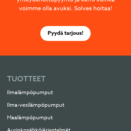
voimme olla avuksi. Solves hoitaa!
Pyydä tarjous!
TUOTTEET
Ilmalämpöpumput
Ilma-vesilämpöpumput
Maalämpöpumput
Aurinkosähköjärjestelmät