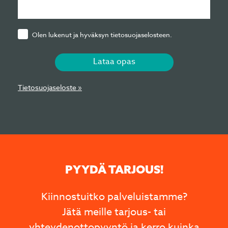
Olen lukenut ja hyväksyn tietosuojaselosteen.
Lataa opas
Tietosuojaseloste »
PYYDÄ TARJOUS!
Kiinnostuitko palveluistamme?
Jätä meille tarjous- tai
yhteydenottopyyntö ja kerro kuinka