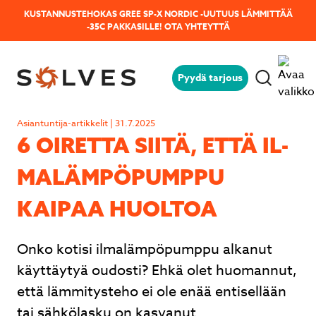
KUSTANNUSTEHOKAS GREE SP-X NORDIC -UUTUUS LÄMMITTÄÄ
-35C PAKKASILLE!
OTA YHTEYTTÄ
Pyydä tarjous
Jäikö sinulla kysyttävää?
Lähetä kysymyksesi helposti tämän
Asiantuntija-artikkelit | 31.7.2025
lomakkeen avulla niin vastaamme sinulle
6 OIRETTA SIITÄ, ETTÄ IL­
mahdollisimman pian!
MA­LÄM­PÖ­PUMP­PU
KAIPAA HUOLTOA
Onko kotisi ilmalämpöpumppu alkanut
käyttäytyä oudosti? Ehkä olet huomannut,
että lämmitysteho ei ole enää entisellään
tai sähkölasku on kasvanut