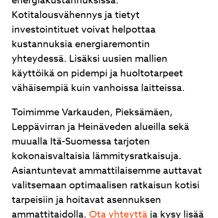
energiakustannuksissa.
Kotitalousvähennys ja tietyt
investointituet voivat helpottaa
kustannuksia energiaremontin
yhteydessä. Lisäksi uusien mallien
käyttöikä on pidempi ja huoltotarpeet
vähäisempiä kuin vanhoissa laitteissa.
Toimimme Varkauden, Pieksämäen,
Leppävirran ja Heinäveden alueilla sekä
muualla Itä-Suomessa tarjoten
kokonaisvaltaisia lämmitysratkaisuja.
Asiantuntevat ammattilaisemme auttavat
valitsemaan optimaalisen ratkaisun kotisi
tarpeisiin ja hoitavat asennuksen
ammattitaidolla.
Ota yhteyttä
ja kysy lisää