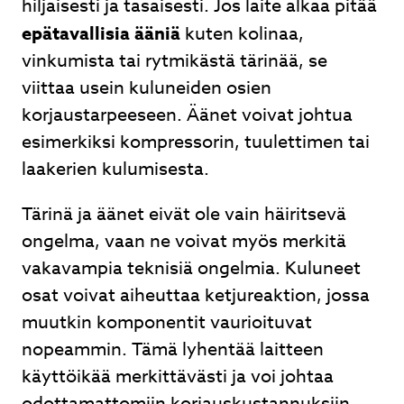
hiljaisesti ja tasaisesti. Jos laite alkaa pitää
epätavallisia ääniä
kuten kolinaa,
vinkumista tai rytmikästä tärinää, se
viittaa usein kuluneiden osien
korjaustarpeeseen. Äänet voivat johtua
esimerkiksi kompressorin, tuulettimen tai
laakerien kulumisesta.
Tärinä ja äänet eivät ole vain häiritsevä
ongelma, vaan ne voivat myös merkitä
vakavampia teknisiä ongelmia. Kuluneet
osat voivat aiheuttaa ketjureaktion, jossa
muutkin komponentit vaurioituvat
nopeammin. Tämä lyhentää laitteen
käyttöikää merkittävästi ja voi johtaa
odottamattomiin korjauskustannuksiin.