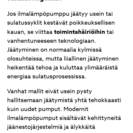
Jos ilmalämpöpumppu jäätyy usein tai
sulatussyklit kestävät poikkeuksellisen
kauan, se viittaa
toimintahäiriöihin
tai
vanhentuneeseen teknologiaan.
Jäätyminen on normaalia kylmissä
olosuhteissa, mutta liiallinen jäätyminen
heikentää tehoa ja kuluttaa ylimääräistä
energiaa sulatusprosessissa.
Vanhat mallit eivät usein pysty
hallitsemaan jäätymistä yhtä tehokkaasti
kuin uudet pumput. Modernit
ilmalämpöpumput sisältävät kehittyneitä
jäänestojärjestelmiä ja älykkäitä