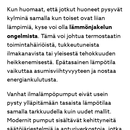
Kun huomaat, että jotkut huoneet pysyvät
kylminä samalla kun toiset ovat liian
lämpimiä, kyse voi olla
lämmönjakelun
ongelmista
. Tämä voi johtua termostaatin
toimintahäiriöistä, tukkeutuneista
ilmakanavista tai yleisestä tehokkuuden
heikkenemisestä. Epätasainen lämpötila
vaikuttaa asumisviihtyvyyteen ja nostaa
energiankulutusta.
Vanhat ilmalämpöpumput eivät usein
pysty ylläpitämään tasaista lämpötilaa
samalla tarkkuudella kuin uudet mallit.
Modernit pumput sisältävät kehittyneitä
säätöjärjestelmiä ja anturiverkostoja, jotka