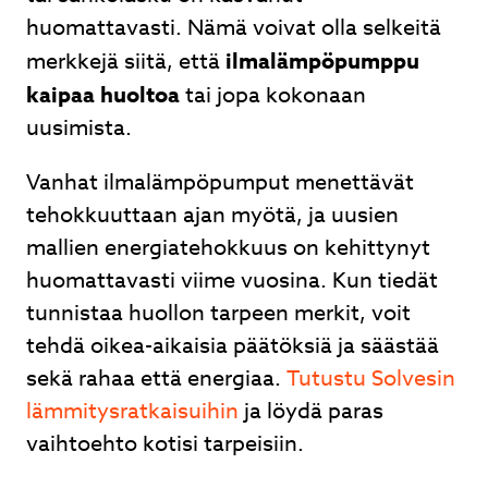
huomattavasti. Nämä voivat olla selkeitä
Lähetä
merkkejä siitä, että
ilmalämpöpumppu
kaipaa huoltoa
tai jopa kokonaan
uusimista.
Vanhat ilmalämpöpumput menettävät
Ilmalämpöpumpusta nopea tarjous, nopea
toimitus ja ammattitaitoinen asennus. Hyvät
tehokkuuttaan ajan myötä, ja uusien
neuvot kaupan päälle.
mallien energiatehokkuus on kehittynyt
huomattavasti viime vuosina. Kun tiedät
Juhani Kuntsi
tunnistaa huollon tarpeen merkit, voit
tehdä oikea-aikaisia päätöksiä ja säästää
sekä rahaa että energiaa.
Tutustu Solvesin
Page
lämmitysratkaisuihin
ja löydä paras
2
vaihtoehto kotisi tarpeisiin.
of
3