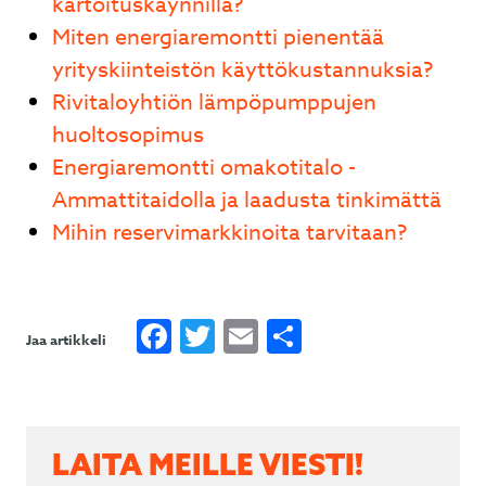
kartoituskäynnillä?
Miten energiaremontti pienentää
yrityskiinteistön käyttökustannuksia?
Rivitaloyhtiön lämpöpumppujen
huoltosopimus
Energiaremontti omakotitalo -
Ammattitaidolla ja laadusta tinkimättä
Mihin reservimarkkinoita tarvitaan?
Facebook
Twitter
Email
Share
Jaa artikkeli
LAITA MEILLE VIESTI!