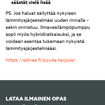
säästät vielä lisää
PS. Jos haluat säilyttää nykyisen
lämmitysjärjestelmäsi uuden rinnalla –
sekin onnistuu. Ilmavesilämpöpumppu
sopii myös hybridiratkaisuksi, ja se
voidaan asentaa tukemaan nykyistä
lämmitysjärjestelmääsi.
https://solves.fi/pyyda-tarjous/
LATAA ILMAINEN OPAS