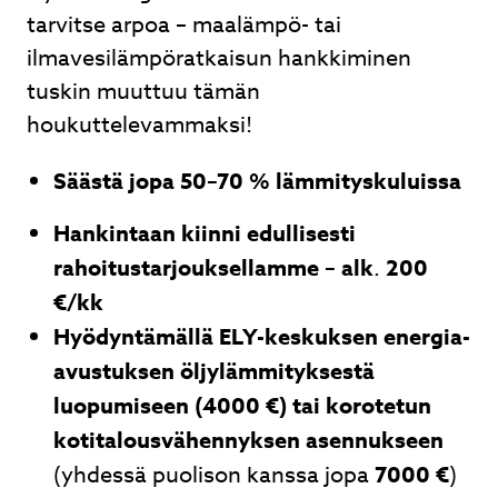
tarvitse arpoa – maalämpö- tai
ilmavesilämpöratkaisun hankkiminen
tuskin muuttuu tämän
houkuttelevammaksi!
Säästä jopa 50–70 % lämmityskuluissa
Hankintaan kiinni edullisesti
rahoitustarjouksellamme – alk
.
200
€/kk
Hyödyntämällä ELY-keskuksen energia-
avustuksen öljylämmityksestä
luopumiseen (4000 €) tai korotetun
kotitalousvähennyksen asennukseen
(yhdessä puolison kanssa jopa
7000 €
)