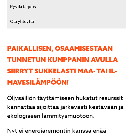
Pyydä tarjous
Ota yhteyttä
PAIKALLISEN, OSAA­MI­SES­TAAN
TUNNETUN KUMPPANIN AVULLA
SIIRRYT SUKKELASTI MAA- TAI IL­
MA­VE­SI­LÄM­PÖÖN!
Öljysäiliön täyttämiseen hukatut resurssit
kannattaa sijoittaa järkevästi kestävään ja
ekologiseen lämmitysmuotoon.
Nyt ei energiaremontin kanssa enää