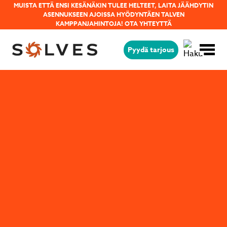
MUISTA ETTÄ ENSI KESÄNÄKIN TULEE HELTEET, LAITA JÄÄHDYTIN
ASENNUKSEEN AJOISSA HYÖDYNTÄEN TALVEN
KAMPPANJAHINTOJA!
OTA YHTEYTTÄ
Pyydä tarjous
Jäikö sinulla kysyttävää?
Lähetä kysymyksesi helposti tämän
lomakkeen avulla niin vastaamme sinulle
mahdollisimman pian!