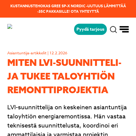
KUSTANNUSTEHOKAS GREE SP-X NORDIC -UUTUUS LÄMMITTÄÄ
-35C PAKKASILLE!
OTA YHTEYTTÄ
Pyydä tarjous
Jäikö sinulla kysyttävää?
Lähetä kysymyksesi helposti tämän
Asiantuntija-artikkelit | 12.2.2026
lomakkeen avulla niin vastaamme sinulle
MITEN LVI-SUUN­NIT­TE­LI­
mahdollisimman pian!
JA TUKEE TALOYHTIÖN
RE­MONT­TIPRO­JEK­TIA
LVI-suunnittelija on keskeinen asiantuntija
taloyhtiön energiaremontissa. Hän vastaa
teknisestä suunnittelusta, koordinoi eri
ammattilaisia ja varmistaa projektin