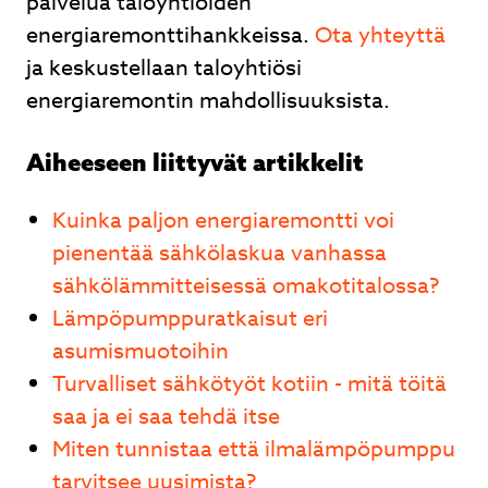
palvelua taloyhtiöiden
energiaremonttihankkeissa.
Ota yhteyttä
ja keskustellaan taloyhtiösi
energiaremontin mahdollisuuksista.
Aiheeseen liittyvät artikkelit
Kuinka paljon energiaremontti voi
pienentää sähkölaskua vanhassa
sähkölämmitteisessä omakotitalossa?
Lämpöpumppuratkaisut eri
asumismuotoihin
Turvalliset sähkötyöt kotiin - mitä töitä
saa ja ei saa tehdä itse
Miten tunnistaa että ilmalämpöpumppu
tarvitsee uusimista?