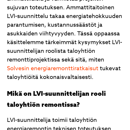
sujuvan toteutuksen. Ammattitaitoinen
Lähetä
LVI-suunnittelu takaa energiatehokkuuden
parantumisen, kustannussäästöt ja
asukkaiden viihtyvyyden. Tässä oppaassa
käsittelemme tärkeimmät kysymykset LVI-
Ilmalämpöpumpusta nopea tarjous, nopea
suunnittelijan roolista taloyhtiön
toimitus ja ammattitaitoinen asennus. Hyvät
remonttiprojektissa sekä sitä, miten
neuvot kaupan päälle.
Solvesin energiaremonttiratkaisut
tukevat
Juhani Kuntsi
taloyhtiöitä kokonaisvaltaisesti.
Mikä on LVI-suunnittelijan rooli
taloyhtiön remontissa?
Page
2
LVI-suunnittelija toimii taloyhtiön
of
3
energiaremontin teknisen toteutuksen