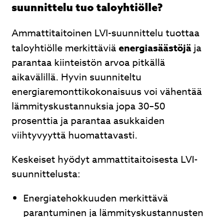
suunnittelu tuo taloyhtiölle?
Ammattitaitoinen LVI-suunnittelu tuottaa
taloyhtiölle merkittäviä
energiasäästöjä
ja
parantaa kiinteistön arvoa pitkällä
aikavälillä. Hyvin suunniteltu
energiaremonttikokonaisuus voi vähentää
lämmityskustannuksia jopa 30–50
prosenttia ja parantaa asukkaiden
viihtyvyyttä huomattavasti.
Keskeiset hyödyt ammattitaitoisesta LVI-
suunnittelusta:
Energiatehokkuuden merkittävä
parantuminen ja lämmityskustannusten