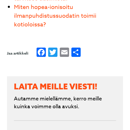
Miten hopea-ionisoitu
ilmanpuhdistussuodatin toimii
kotioloissa?
Facebook
Twitter
Email
Share
Jaa artikkeli
LAITA MEILLE VIESTI!
Autamme mielellämme, kerro meille
kuinka voimme olla avuksi.