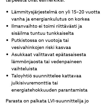
tarpeesta ovat esimerkiksi:
Lämmitysjärjestelmä on yli 15–20 vuotta
vanha ja energiankulutus on korkea
Ilmanvaihto ei toimi riittävästi ja
sisäilma tuntuu tunkkaiselta
Putkistossa on vuotoja tai
vesivahinkojen riski kasvaa
Asukkaat valittavat epätasaisesta
lämmönjaosta tai vedenpaineen
vaihteluista
Taloyhtiö suunnittelee kattavaa
julkisivuremonttia tai
energiatehokkuuden parantamista
Parasta on palkata LVI-suunnittelija jo