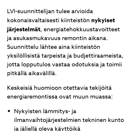
LVI-suunnittelijan tulee arvioida
kokonaisvaltaisesti kiinteistön
nykyiset
järjestelmät
, energiatehokkuustavoitteet
ja asukasmukavuus remontin aikana.
Suunnittelu lähtee aina kiinteistön
yksilöllisistä tarpeista ja budjettiraameista,
jotta lopputulos vastaa odotuksia ja toimii
pitkällä aikavälillä.
Keskeisiä huomioon otettavia tekijöitä
energiaremontissa ovat muun muassa:
Nykyisten lämmitys- ja
ilmanvaihtojärjestelmien tekninen kunto
ja jäljellä oleva käyttöikä